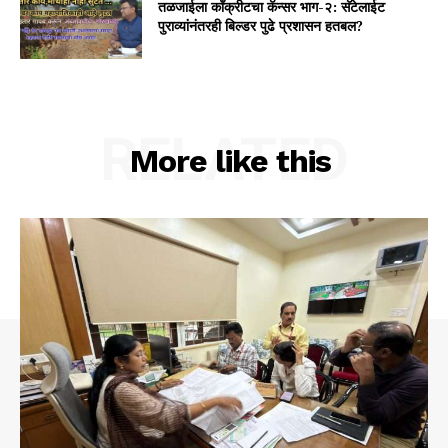
तळजाईला कॉंक्रीटचा कॅन्सर भाग-२: सॅटेलाईट
पुराव्यांनंतरही बिल्डर पुढे प्रशासन हतबल?
RELATED
More like this