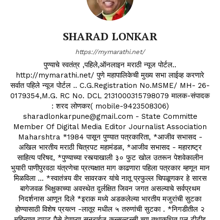
SHARAD LONKAR
https://mymarathi.net/
पुण्याचे स्वतंत्र ,पहिले,ऑनलाइन मराठी न्यूज पोर्टल..
http://mymarathi.net/ पुणे महापालिकेची मुख्य सभा लाईव्ह करणारे
सर्वात पहिले न्यूज पोर्टल .. C.G.Registration No.MSME/ MH- 26-
0179354,M.G. RC No. DCL 2131000315798079 मालक-संपादक
: शरद लोणकर( mobile-9423508306)
sharadlonkarpune@gmail.com - State Committe
Member Of Digital Media Editor Journalist Association
Maharshtra *1984 पासून पुण्यात पत्रकारिता, *आजीव सभासद -
अखिल भारतीय मराठी चित्रपट महामंडळ, *आजीव सभासद - महाराष्ट्र
साहित्य परिषद, *पुण्याच्या रस्त्याखाली ३० फुट खोल उतरून पेशवेकालीन
भुयारी पाणीपुरवठा यंत्रणेचा प्रत्यक्षात माग काढणारा पहिला पत्रकार म्हणून मान
मिळविला ... *स्वातंत्र्य वीर सावरकर यांचे नातू प्रफुल्ल चिपळूणकर हे सारस
बागेजवळ भिक्षुकाच्या अवस्थेत दुर्लक्षित जिवन जगत असल्याचे सर्वप्रथम
निदर्शनास आणून दिले *इराक मध्ये अडकलेल्या भारतीय मजुरांची सुटका
होण्यासाठी विशेष प्रयत्न -लातूर मधील ५ तरुणांची सुटका . *निगडीतील २
महिन्यात दुप्पट पैसे देणाऱ्या सनराईज कन्सल्टन्सी च्या तथाकथित एल टीटीइ