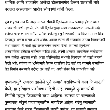
धार्मिक आणि राजकीय अजेंडा डोळ्यासमोर ठेऊन शहरांची नावे
बदलत असल्याचा आरोप सोनवणी यांनी केला.
पुणे शहराचे नाव जिजापूर करून संभाडी ब्रिगेडला काय फायदा होणार यावर
संजय सोनवणी म्हणाले, संभाजी ब्रिगेडसुध्दा आता राजकारणात उतरली आहे.
त्यांच्या प्रकाशनात मागील अनेक वर्षांपासून पुणे शहराचे नाव जिजाऊनगर किंवा
जिजापूर असेच छापत आले आहेत. अशात त्यांना ही राजकीय फायदा मिळवण्याची
संधी वाटली. ही संधी खुद्द सरकारनेच त्यांना दिली. संभाजी ब्रिगेडचा
आतापर्यंतचा इतिहास सर्वांनाच माहित आहे. त्यांनी आजवर सामाजिक सलोख्याच
काम केलेलं आढळत नाही. अशा परिस्थितीत संभाजी ब्रिगेडने जी काही मागणी
केली आहे. त्यांच्या या भूमिकेमागे केवळ राजकिय हेतू नाही तर त्यामागे सामाजिक
तेढ निर्माण करण्याचे उद्दीष्ट तर नाही ना, अशी शंका येणे स्वाभाविक आहे.
दुष्काळामुळे उध्वस्त झालेले पुणे नव्याने वसविण्याचे काम जिजाऊंनी
केले, हा इतिहास सर्वांनाच माहिती आहे. त्यामुळे पुण्यनगरीची
निर्माती म्हणून जिजाऊंचे ऋण आहेतच. त्यांच्या या ऋणामध्ये
पुण्यासह संपुर्ण महाराष्ट्रातील नागरिक आहेत. परंतु त्यासाठी
नामांतर केले तरच जिजाऊंची महती वाढेल, या मताशी सहमत