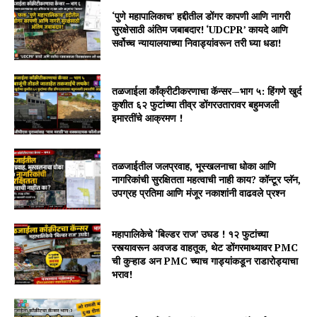
‘पुणे महापालिकाच’ हद्दीतील डोंगर कापणी आणि नागरी
सुरक्षेसाठी अंतिम जबाबदार! ‘UDCPR’ कायदे आणि
सर्वोच्च न्यायालयाच्या निवाड्यांवरून तरी घ्या धडा!
तळजाईला काँक्रीटीकरणाचा कॅन्सर—भाग ५: हिंगणे खुर्द
कुशीत ६२ फुटांच्या तीव्र डोंगरउतारावर बहुमजली
इमारतींचे आक्रमण !
तळजाईतील जलप्रवाह, भूस्खलनाचा धोका आणि
नागरिकांची सुरक्षितता महत्वाची नाही काय? कॉन्टूर प्लॅन,
उपग्रह प्रतिमा आणि मंजूर नकाशांनी वाढवले प्रश्न
महापालिकेचे ‘बिल्डर राज’ उघड ! १२ फुटांच्या
रस्त्यावरून अवजड वाहतूक, थेट डोंगरमाथ्यावर PMC
ची कुऱ्हाड अन PMC च्याच गाड्यांकडून राडारोड्याचा
भराव!