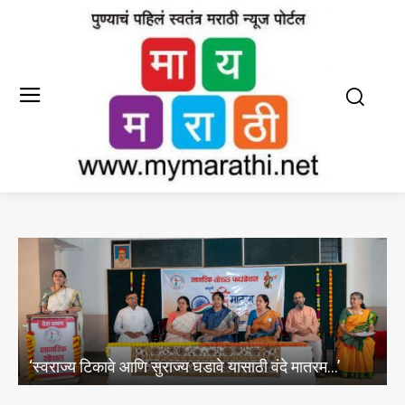
पुण्यातील टेकड्यांवर बांधकाम विभागाचा’निवासी निवासी’चा खेळ