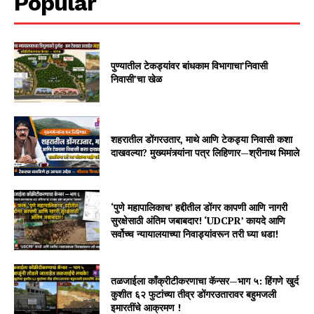
Popular
पुण्यातील टेकड्यांवर बांधकाम विभागाचा’निवासी
निवासी’चा खेळ
शहरातील डोंगरउतार, माथे आणि टेकड्या निवासी कशा
दाखवल्या? मुख्यमंत्र्यांना पत्र लिहिणार—श्रीनाथ भिमाले
‘पुणे महापालिकाच’ हद्दीतील डोंगर कापणी आणि नागरी
सुरक्षेसाठी अंतिम जबाबदार! ‘UDCPR’ कायदे आणि
सर्वोच्च न्यायालयाच्या निवाड्यांवरून तरी घ्या धडा!
तळजाईला काँक्रीटीकरणाचा कॅन्सर—भाग ५: हिंगणे खुर्द
कुशीत ६२ फुटांच्या तीव्र डोंगरउतारावर बहुमजली
इमारतींचे आक्रमण !