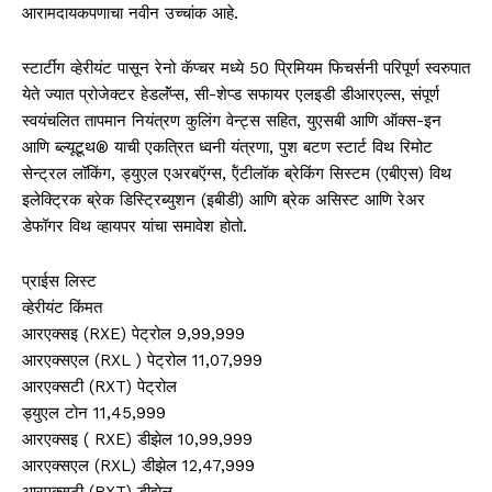
आरामदायकपणाचा नवीन उच्चांक आहे.
स्टार्टींग व्हेरीयंट पासून रेनो कॅप्चर मध्ये 50 प्रिमियम फिचर्सनी परिपूर्ण स्वरुपात
येते ज्यात प्रोजेक्टर हेडलॅंप्स, सी-शेप्ड सफायर एलइडी डीआरएल्स, संपूर्ण
स्वयंचलित तापमान नियंत्रण कुलिंग वेन्ट्स सहित, युएसबी आणि ऑक्स-इन
आणि ब्ल्यूटूथ® याची एकत्रित ध्वनी यंत्रणा, पुश बटण स्टार्ट विथ रिमोट
सेन्ट्रल लॉकिंग, ड्युएल एअरबऍग्स, ऍंटीलॉक ब्रेकिंग सिस्टम (एबीएस) विथ
इलेक्ट्रिक ब्रेक डिस्ट्रिब्युशन (इबीडी) आणि ब्रेक असिस्ट आणि रेअर
डेफॉगर विथ व्हायपर यांचा समावेश होतो.
प्राईस लिस्ट
व्हेरीयंट किंमत
आरएक्सइ (RXE) पेट्रोल 9,99,999
आरएक्सएल (RXL ) पेट्रोल 11,07,999
आरएक्सटी (RXT) पेट्रोल
ड्युएल टोन 11,45,999
आरएक्सइ ( RXE) डीझेल 10,99,999
आरएक्सएल (RXL) डीझेल 12,47,999
आरएक्सटी (RXT) डीझेल