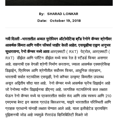
By:
SHARAD LONKAR
October 19, 2018
Date:
नवी दिल्ली -भारतातील अव्वल युरोपियन ऑटोमोटिव्ह ब्रॅंड रेनोने कॅप्चर श्रेणीवर
आकर्षक किंमत आणि नवीन फीचर्स जाहीर केली आहेत. एसय
व्हीचा एकूण अनुभव
सुधारताना, रेनो कॅप्चर मध्ये आता
आरएक्सटी ( RXT) पेट्रोल, आरएक्सटी (
RXT) डीझेल आणि प्लॅटिन डीझेल मध्ये रूफ रेल हे स्टॅंडर्ड फिचर असणार
आहे. वाहनाची एक वेगळी श्रेणी निर्माण करताना, ज्याला आकर्षक एक्सप्रेसिव्ह
डिझाईन, प्रिमियम आणि श्रेणीतील सर्वोत्तम फिचर, आधुनिक तंत्रज्ञान,
भारताची सर्वात स्टायलिश एसयूव्ही, रेनो कॉप्चर उत्कृष्ट किमतीत उपलब्ध
असून अद्वितीय सौदा यात आहे. रेनो कॅप्चर मध्ये आकर्षक फ्रेंच डिझाईन आहे
जो रेनोच्या नवीन डिझाईनचा डीएनए आहे. जागतिक स्टायलिंगचे कल लक्षात
घेऊन रेनो कॅप्चर मध्ये या प्रकारातील सर्वात रूंद आणि लांब स्वरूप आणि 210
एमएमचा बेस्ट इन क्लास ग्राउंड क्लिअरन्स, याद्वारे भारतातील परिस्थिती आणि
ग्राहक प्राधान्ये यांनाही लक्षात घेण्यात आले आहे. याला इलीव्हेटेड ड्रायव्हिंग
पुझिशनची जोड आहे ज्यामुळे रॅपराउंड व्हिजिबिलिटी मिळते जो