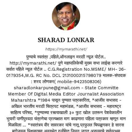
SHARAD LONKAR
https://mymarathi.net/
पुण्याचे स्वतंत्र ,पहिले,ऑनलाइन मराठी न्यूज पोर्टल..
http://mymarathi.net/ पुणे महापालिकेची मुख्य सभा लाईव्ह करणारे
सर्वात पहिले न्यूज पोर्टल .. C.G.Registration No.MSME/ MH- 26-
0179354,M.G. RC No. DCL 2131000315798079 मालक-संपादक
: शरद लोणकर( mobile-9423508306)
sharadlonkarpune@gmail.com - State Committe
Member Of Digital Media Editor Journalist Association
Maharshtra *1984 पासून पुण्यात पत्रकारिता, *आजीव सभासद -
अखिल भारतीय मराठी चित्रपट महामंडळ, *आजीव सभासद - महाराष्ट्र
साहित्य परिषद, *पुण्याच्या रस्त्याखाली ३० फुट खोल उतरून पेशवेकालीन
भुयारी पाणीपुरवठा यंत्रणेचा प्रत्यक्षात माग काढणारा पहिला पत्रकार म्हणून मान
मिळविला ... *स्वातंत्र्य वीर सावरकर यांचे नातू प्रफुल्ल चिपळूणकर हे सारस
बागेजवळ भिक्षुकाच्या अवस्थेत दुर्लक्षित जिवन जगत असल्याचे सर्वप्रथम