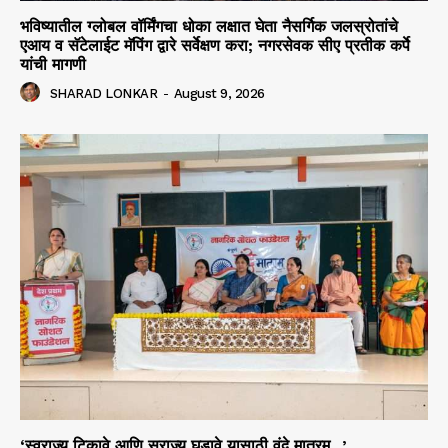
भविष्यातील ग्लोबल वॉर्मिंगचा धोका लक्षात घेता नैसर्गिक जलस्रोतांचे
एआय व सॅटेलाईट मॅपिंग द्वारे सर्वेक्षण करा; नगरसेवक सीए प्रतीक कर्पे
यांची मागणी
SHARAD LONKAR
-
August 9, 2026
‘स्वराज्य टिकावे आणि सुराज्य घडावे यासाठी वंदे मातरम…’