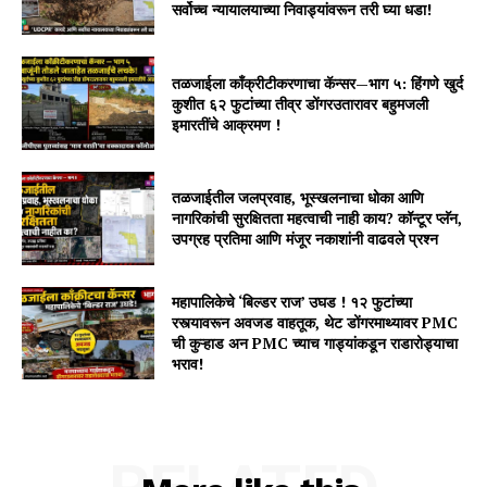
सर्वोच्च न्यायालयाच्या निवाड्यांवरून तरी घ्या धडा!
तळजाईला काँक्रीटीकरणाचा कॅन्सर—भाग ५: हिंगणे खुर्द
कुशीत ६२ फुटांच्या तीव्र डोंगरउतारावर बहुमजली
इमारतींचे आक्रमण !
तळजाईतील जलप्रवाह, भूस्खलनाचा धोका आणि
नागरिकांची सुरक्षितता महत्वाची नाही काय? कॉन्टूर प्लॅन,
उपग्रह प्रतिमा आणि मंजूर नकाशांनी वाढवले प्रश्न
महापालिकेचे ‘बिल्डर राज’ उघड ! १२ फुटांच्या
रस्त्यावरून अवजड वाहतूक, थेट डोंगरमाथ्यावर PMC
ची कुऱ्हाड अन PMC च्याच गाड्यांकडून राडारोड्याचा
भराव!