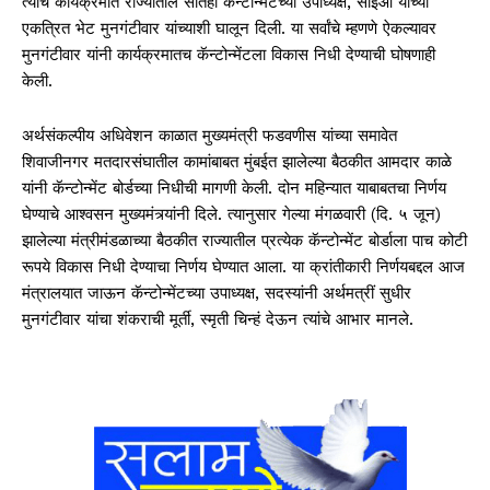
त्याच कार्यक्रमात राज्यातील सातही कॅन्टोन्मेंटच्या उपाध्यक्ष, सीईओ यांच्या
एकत्रित भेट मुनगंटीवार यांच्याशी घालून दिली. या सर्वांचे म्हणणे ऐकल्यावर
मुनगंटीवार यांनी कार्यक्रमातच कॅन्टोन्मेंटला विकास निधी देण्याची घोषणाही
केली.
अर्थसंकल्पीय अधिवेशन काळात मुख्यमंत्री फडवणीस यांच्या समावेत
शिवाजीनगर मतदारसंघातील कामांबाबत मुंबईत झालेल्या बैठकीत आमदार काळे
यांनी कॅन्टोन्मेंट बोर्डच्या निधीची मागणी केली. दोन महिन्यात याबाबतचा निर्णय
घेण्याचे आश्वसन मुख्यमंत्र्यांनी दिले. त्यानुसार गेल्या मंगळवारी (दि. ५ जून)
झालेल्या मंत्रीमंडळाच्या बैठकीत राज्यातील प्रत्येक कॅन्टोन्मेंट बोर्डाला पाच कोटी
रूपये विकास निधी देण्याचा निर्णय घेण्यात आला. या क्रांतीकारी निर्णयबद्दल आज
मंत्रालयात जाऊन कॅन्टोन्मेंटच्या उपाध्यक्ष, सदस्यांनी अर्थमत्रीं सुधीर
मुनगंटीवार यांचा शंकराची मूर्ती, स्मृती चिन्हं देऊन त्यांचे आभार मानले.