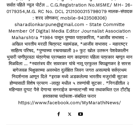
सर्वात पहिले न्यूज पोर्टल .. C.G.Registration No.MSME/ MH- 26-
0179354,M.G. RC No. DCL 2131000315798079 मालक-संपादक
: शरद लोणकर( mobile-9423508306)
sharadlonkarpune@gmail.com - State Committe
Member Of Digital Media Editor Journalist Association
Maharshtra *1984 पासून पुण्यात पत्रकारिता, *आजीव सभासद -
अखिल भारतीय मराठी चित्रपट महामंडळ, *आजीव सभासद - महाराष्ट्र
साहित्य परिषद, *पुण्याच्या रस्त्याखाली ३० फुट खोल उतरून पेशवेकालीन
भुयारी पाणीपुरवठा यंत्रणेचा प्रत्यक्षात माग काढणारा पहिला पत्रकार म्हणून मान
मिळविला ... *स्वातंत्र्य वीर सावरकर यांचे नातू प्रफुल्ल चिपळूणकर हे सारस
बागेजवळ भिक्षुकाच्या अवस्थेत दुर्लक्षित जिवन जगत असल्याचे सर्वप्रथम
निदर्शनास आणून दिले *इराक मध्ये अडकलेल्या भारतीय मजुरांची सुटका
होण्यासाठी विशेष प्रयत्न -लातूर मधील ५ तरुणांची सुटका . *निगडीतील २
महिन्यात दुप्पट पैसे देणाऱ्या सनराईज कन्सल्टन्सी च्या तथाकथित एल टीटीइ
हस्तकाचा पर्दाफाश-संबधित फरार
https://www.facebook.com/MyMarathiNews/