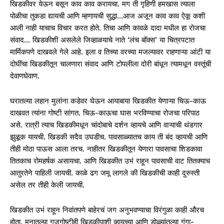
खिडकीवर येऊन बसून काव काव करायचा. मग ती गृहिणी हमखास त्याला
पोळीचा तुकडा द्यायची आणि म्हणायची सुद्धा…आज अजून काव काव ऐकू कशी
आली नाही याचाच विचार करत होते. तिचा आणि कावळे दादा मधील हा रोजचा
संवाद… खिडकीशी असलेले जिव्हाळयाचे नाते ‘लंच बॉक्स’ या चित्रपटात
मार्मिकपणे दाखवले गेले आहे. इला व तिच्या वरच्या मजल्यावर राहणाऱ्या आंटी या
दोघींचा खिडकीतून चालणारा संवाद आणि टोपलीला दोरी बांधून त्यामधून वस्तूंची
देवाणघेवाण.
घरातल्या लहान मुलांना कडेवर घेऊन आयाबाया खिडकीत येणाऱ्या चिऊ-काऊ
दाखवत त्यांना गोष्टी सांगत. चिऊ-काऊचा घास भरविण्याचा रोजचा परिपाठ
असे. रात्री त्याच खिडकीमधून चांदोबाचे दर्शन व्हायचे आणि वाऱ्याची थंडगार
झुळूक यायची. खिडकी सदैव उघडीच. पावसाळ्यातच काय ती बंद व्हायची आणि
तीही मोठा पाऊस आला तरच. नाहीतर खिडकीतून येणारा पावसाचा शिडकावा
तितकाच रोमहर्षक असायचा. आणि खिडकीत उभं राहून पावसाची वाट तितक्याच
आतुरतेने पाहिली जायची. काळे ढग जमू लागले की खिडकीची काही दुरुस्ती
असेल तर तीही केली जायची.
खिडकीत उभं राहून निवांतपणे बाहेरचं जग अनुभवण्याचा विरंगुळा काही औरच
होता. मनातल्या गुजगोष्टीही खिडकीपाशी व्हायच्या आणि डोळ्यांतल्या गंगा-