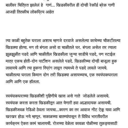
बालीवर चित्रित झालेलं हे गाणं… खिडकीवरील ही दोन्ही रेकॉर्ड ब्रेक गाणी
आजही तितकीच लोकप्रिय आहेत
त्या काळी बहुतेक घराला अशाच म्हणजे दरवाजे असलेल्या काचेच्या चौकटीतल्या
खिडक्या होत्या. मग तो बंगला असो वा चाळीतले घर. बंगला असेल तर त्याला
झुळझुळीत पडदे आणि चाळीतील खिडकीला जुन्या साडीचे पडदे, पण स्टाईल
मात्र एकच होती-दोन पार्टीशन असलेले पडदे. खिडकीच्या दोन्ही बाजूला हुक
लावायचे आणि त्या हुकना स्प्रिंग लावून त्यामध्ये ते पडदे लावले जायचे.
चाळीतल्या घराला किमान दोन तरी खिडक्या असायच्याच, एक स्वयंपाकघराला
आणि आणि एक हॉलला.
स्वयंपाकघराच्या खिडकीशी गृहिणीचे खास असे नाते जोडलेले असायचे.
स्वयंपाक करता करता खिडकीतून आत येणारी हवा आल्हादायक असायची.
खिडकीजवळ रेडिओ ठेवला जायचा…कारण का तर आवाज नीट ऐकू यावा आणि
खरखर होऊ नये म्हणून. सकाळच्या बातम्यांपासून ते विविध भारतीवरील
कार्यक्रम ऐकत कामं चालायची. रोजच्या वेळेला कावळा पोळीच्या तुकड्यासाठी