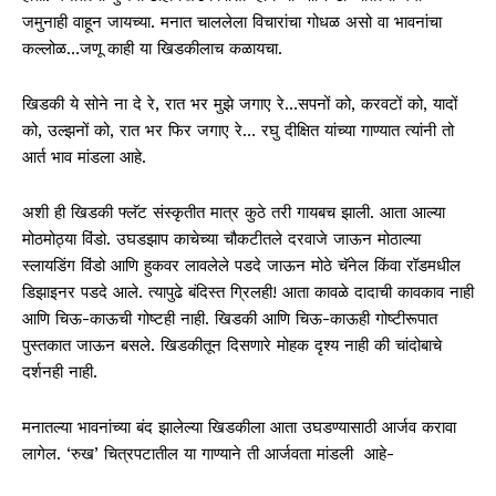
जमुनाही वाहून जायच्या. मनात चाललेला विचारांचा गोधळ असो वा भावनांचा
कल्लोळ…जणू काही या खिडकीलाच कळायचा.
खिडकी ये सोने ना दे रे, रात भर मुझे जगाए रे…सपनों को, करवटों को, यादों
को, उल्झनों को, रात भर फिर जगाए रे… रघु दीक्षित यांच्या गाण्यात त्यांनी तो
आर्त भाव मांडला आहे.
अशी ही खिडकी फ्लॅट संस्कृतीत मात्र कुठे तरी गायबच झाली. आता आल्या
मोठमोठ्या विंडो. उघडझाप काचेच्या चौकटीतले दरवाजे जाऊन मोठाल्या
स्लायडिंग विंडो आणि हुकवर लावलेले पडदे जाऊन मोठे चॅनेल किंवा रॉडमधील
डिझाइनर पडदे आले. त्यापुढे बंदिस्त ग्रिलही! आता कावळे दादाची कावकाव नाही
आणि चिऊ-काऊची गोष्टही नाही. खिडकी आणि चिऊ-काऊही गोष्टीरूपात
पुस्तकात जाऊन बसले. खिडकीतून दिसणारे मोहक दृश्य नाही की चांदोबाचे
दर्शनही नाही.
मनातल्या भावनांच्या बंद झालेल्या खिडकीला आता उघडण्यासाठी आर्जव करावा
लागेल. ‘रुख’ चित्रपटातील या गाण्याने ती आर्जवता मांडली आहे-