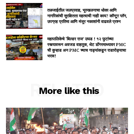
तळजाईतील जलप्रवाह, भूस्खलनाचा धोका आणि
नागरिकांची सुरक्षितता महत्वाची नाही काय? कॉन्टूर प्लॅन,
उपग्रह प्रतिमा आणि मंजूर नकाशांनी वाढवले प्रश्न
महापालिकेचे ‘बिल्डर राज’ उघड ! १२ फुटांच्या
रस्त्यावरून अवजड वाहतूक, थेट डोंगरमाथ्यावर PMC
ची कुऱ्हाड अन PMC च्याच गाड्यांकडून राडारोड्याचा
भराव!
RELATED
More like this