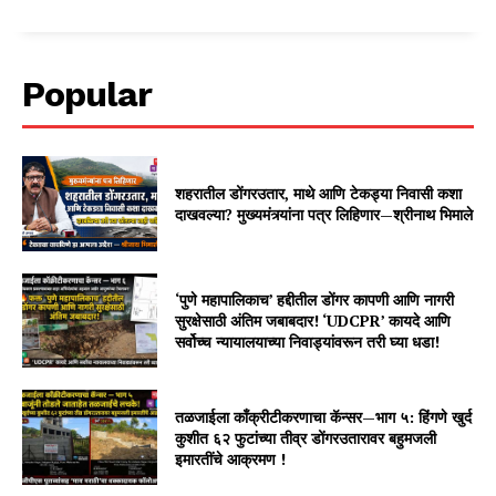
Popular
शहरातील डोंगरउतार, माथे आणि टेकड्या निवासी कशा
दाखवल्या? मुख्यमंत्र्यांना पत्र लिहिणार—श्रीनाथ भिमाले
‘पुणे महापालिकाच’ हद्दीतील डोंगर कापणी आणि नागरी
सुरक्षेसाठी अंतिम जबाबदार! ‘UDCPR’ कायदे आणि
सर्वोच्च न्यायालयाच्या निवाड्यांवरून तरी घ्या धडा!
तळजाईला काँक्रीटीकरणाचा कॅन्सर—भाग ५: हिंगणे खुर्द
कुशीत ६२ फुटांच्या तीव्र डोंगरउतारावर बहुमजली
इमारतींचे आक्रमण !