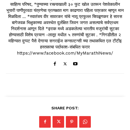
साहित्य परिषद, *पुण्याच्या रस्त्याखाली ३० फुट खोल उतरून पेशवेकालीन
भुयारी पाणीपुरवठा यंत्रणेचा प्रत्यक्षात माग काढणारा पहिला पत्रकार म्हणून मान
मिळविला ... *स्वातंत्र्य वीर सावरकर यांचे नातू प्रफुल्ल चिपळूणकर हे सारस
बागेजवळ भिक्षुकाच्या अवस्थेत दुर्लक्षित जिवन जगत असल्याचे सर्वप्रथम
निदर्शनास आणून दिले *इराक मध्ये अडकलेल्या भारतीय मजुरांची सुटका
होण्यासाठी विशेष प्रयत्न -लातूर मधील ५ तरुणांची सुटका . *निगडीतील २
महिन्यात दुप्पट पैसे देणाऱ्या सनराईज कन्सल्टन्सी च्या तथाकथित एल टीटीइ
हस्तकाचा पर्दाफाश-संबधित फरार
https://www.facebook.com/MyMarathiNews/
SHARE POST: