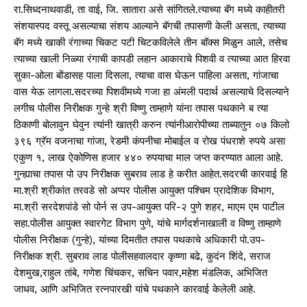
रा.सिध्दनाथवाडी, ता वाई, जि. सातारा असे सांगितले.त्याच्या बॅग मध्ये काहीतरी
संशयास्पद वस्तू असल्याचा संशय आल्याने बॅगची तपासणी केली असता, त्याच्या
बॅग मध्ये खाकी रंगाच्या चिकट पटी चिटकविलेले तीन बॉक्स मिळुन आले, तसेच
त्याच्या खाली निळ्या रंगाची कापडी लहान आकाराचे पिशवी व त्याच्या आत हिरवा
सुका-ओला बोंडासह पाला दिसला, त्याचा वास घेऊन पाहिला असता, गांजाचा
वास येऊ लागला.सदरच्या पिशवीमध्ये गजा हा अंमली पदार्थ असल्याचे दिसल्याने
लगीच पोलीस निरीक्षक गुन्हे श्री विष्णु ताम्हाणे यांना तपास पथकाने ब त्या
ठिकाणी बोलावुन घेवुन त्यांनी खात्री करुन त्यांनीआरोपीच्या ताब्यातुन ०७ किलो
३९६ ग्रॅम वजनाचा गांजा, रेडमी कंपनीचा मोबाईल व रोख पंधराशे रुपये असा
एकुण १, लाख ऐकोणिस हजार ४४० रुपयाचा माल जप्त करण्यात आला आहे.
गुन्ह्याचा तपास पो उप निरीक्षक सुबराव लाड हे करीत आहेत.सदरची कारवाई हि
मा.श्री श्रीकांत तरवडे सो अप्पर पोलीस आयुक्त पश्चिम प्रादेशिक विभाग,
मा.श्री सरदेशपांडे सो पोर्न स उप-आयुक्त परि-२ पुणे शहर, माएम एम पाटील
सहा.पोलीस आयुक्त स्वारगेट विभाग पुणे, यांचे मार्गदर्शनाखाली व विष्णु ताम्हाणे
पोलीस निरीक्षक (गुन्हे), यांच्या दिमतीत तपास पथकाचे अधिकारी पो.उप-
निरीक्षक श्री. सुबराव लाड पोलीसहवालदार कृष्णा बढे, कुदंन शिंदे, सराज
देशमुख,राहुल तांबे, गणेश चिंचकर, सचिन पवार,महेश मंडलिक, अभिजित
जाधव, आणि अभिजित रत्नपारखी यांचे पथकाने कारवाई केलेली आहे.