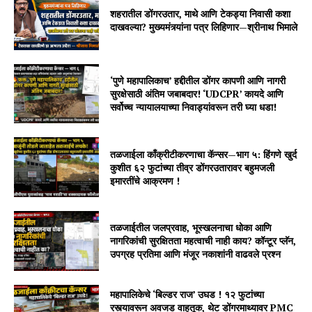
शहरातील डोंगरउतार, माथे आणि टेकड्या निवासी कशा
दाखवल्या? मुख्यमंत्र्यांना पत्र लिहिणार—श्रीनाथ भिमाले
‘पुणे महापालिकाच’ हद्दीतील डोंगर कापणी आणि नागरी
सुरक्षेसाठी अंतिम जबाबदार! ‘UDCPR’ कायदे आणि
सर्वोच्च न्यायालयाच्या निवाड्यांवरून तरी घ्या धडा!
तळजाईला काँक्रीटीकरणाचा कॅन्सर—भाग ५: हिंगणे खुर्द
कुशीत ६२ फुटांच्या तीव्र डोंगरउतारावर बहुमजली
इमारतींचे आक्रमण !
तळजाईतील जलप्रवाह, भूस्खलनाचा धोका आणि
नागरिकांची सुरक्षितता महत्वाची नाही काय? कॉन्टूर प्लॅन,
उपग्रह प्रतिमा आणि मंजूर नकाशांनी वाढवले प्रश्न
महापालिकेचे ‘बिल्डर राज’ उघड ! १२ फुटांच्या
रस्त्यावरून अवजड वाहतूक, थेट डोंगरमाथ्यावर PMC