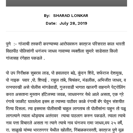
By:
SHARAD LONKAR
July 28, 2019
Date:
पुणे :- गांजाची तस्करी करण्याच्या आरोपावरून कात्रज परिसरात काल भारती
विद्यापीठ पोलिसांनी धनंजय जाधव नावाच्या व्यक्तीला सुमारे साडेसात किलो
गांजासह रंगेहात पकडले .
पो उप निरीक्षक सुबराव लाड, पो हवालदार बढे, कुंदन शिंदे, सर्फराज देशमुख,
पो नाइक पवार ,पो. शिपाई . राहुल तांबे, चिचंकर, मंडलीक, अभिजीत जाधव, व
रत्नपारखी असे पोलीस मांगडेवाडी, गुजरवाडी भागात खाजगी वाहनाने पेट्रोलिंग
करत असताना मुस्तान हॉटेलच्या जवळ, जाधवनगर येथे आले असता, एक ग्रे
रंगाचे जाकीट घातलेला इसम हा त्याच्या पाठीवर काळे रंगाची बॅग घेवुन संशयीत
रित्या दिसला. त्या इसमास पोलीसाची चाहुल लागताच तो पोलीसांना पाहुन तो पळु
लागल्याने त्याला थोड्याच अतंरावर त्याचा पाठलाग करुन पकडले. त्याला त्याचे
नाव पत्ता विचारले असता ना त्याने त्याचे नाव घंनजय रामा जाधव,वय २५ वर्षे,
रा. साळुखे यांच्या भारतनगर येथील खोलीत, निंबाळकरवस्ती, कात्रज पुणे मूळ