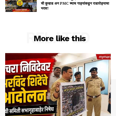
ची कुऱ्हाड अन PMC च्याच गाड्यांकडून राडारोड्याचा
भराव!
RELATED
More like this