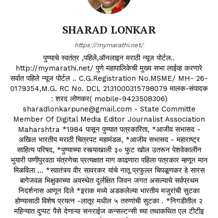
SHARAD LONKAR
https://mymarathi.net/
पुण्याचे स्वतंत्र ,पहिले,ऑनलाइन मराठी न्यूज पोर्टल..
http://mymarathi.net/ पुणे महापालिकेची मुख्य सभा लाईव्ह करणारे
सर्वात पहिले न्यूज पोर्टल .. C.G.Registration No.MSME/ MH- 26-
0179354,M.G. RC No. DCL 2131000315798079 मालक-संपादक
: शरद लोणकर( mobile-9423508306)
sharadlonkarpune@gmail.com - State Committe
Member Of Digital Media Editor Journalist Association
Maharshtra *1984 पासून पुण्यात पत्रकारिता, *आजीव सभासद -
अखिल भारतीय मराठी चित्रपट महामंडळ, *आजीव सभासद - महाराष्ट्र
साहित्य परिषद, *पुण्याच्या रस्त्याखाली ३० फुट खोल उतरून पेशवेकालीन
भुयारी पाणीपुरवठा यंत्रणेचा प्रत्यक्षात माग काढणारा पहिला पत्रकार म्हणून मान
मिळविला ... *स्वातंत्र्य वीर सावरकर यांचे नातू प्रफुल्ल चिपळूणकर हे सारस
बागेजवळ भिक्षुकाच्या अवस्थेत दुर्लक्षित जिवन जगत असल्याचे सर्वप्रथम
निदर्शनास आणून दिले *इराक मध्ये अडकलेल्या भारतीय मजुरांची सुटका
होण्यासाठी विशेष प्रयत्न -लातूर मधील ५ तरुणांची सुटका . *निगडीतील २
महिन्यात दुप्पट पैसे देणाऱ्या सनराईज कन्सल्टन्सी च्या तथाकथित एल टीटीइ