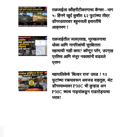
तळजाईला काँक्रीटीकरणाचा कॅन्सर—भाग
५: हिंगणे खुर्द कुशीत ६२ फुटांच्या तीव्र
डोंगरउतारावर बहुमजली इमारतींचे
आक्रमण !
तळजाईतील जलप्रवाह, भूस्खलनाचा
धोका आणि नागरिकांची सुरक्षितता
महत्वाची नाही काय? कॉन्टूर प्लॅन, उपग्रह
प्रतिमा आणि मंजूर नकाशांनी वाढवले
प्रश्न
महापालिकेचे ‘बिल्डर राज’ उघड ! १२
फुटांच्या रस्त्यावरून अवजड वाहतूक, थेट
डोंगरमाथ्यावर PMC ची कुऱ्हाड अन
PMC च्याच गाड्यांकडून राडारोड्याचा
भराव!