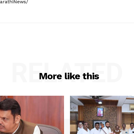
arathiNews/
RELATED
More like this