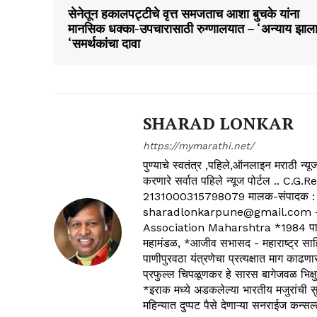
सेनेतून हकालपट्टीचे वृत्त समजताच आशा बुचके यांना
मानसिक धक्का-उपचारासाठी रुग्णालयात – ‘अन्याय झाल
‘समर्थकांचा दावा
SHARAD LONKAR
https://mymarathi.net/
पुण्याचे स्वतंत्र ,पहिले,ऑनलाइन मराठी न
करणारे सर्वात पहिले न्यूज पोर्टल .
2131000315798079 मालक-संपादक :
sharadlonkarpune@gmail.com - 
Association Maharshtra *1984 पासून
महामंडळ, *आजीव सभासद - महाराष्ट्र साहित
पाणीपुरवठा यंत्रणेचा प्रत्यक्षात माग काढणा
प्रफुल्ल चिपळूणकर हे सारस बागेजवळ भिक्षु
*इराक मध्ये अडकलेल्या भारतीय मजुरांची स
महिन्यात दुप्पट पैसे देणाऱ्या सनराईज कन