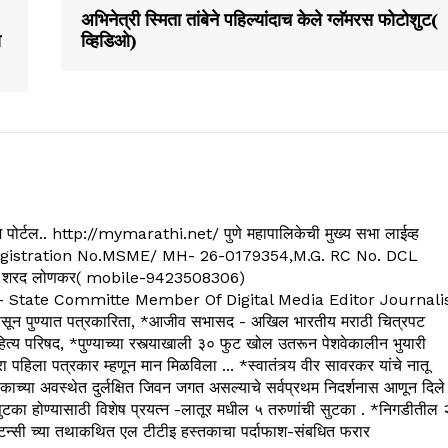
अभिनेत्री स्मिता तांबेने पहिल्यांदाच केले ग्लॅमरस फोटोशुट(
ा
व्हिडिओ)
्यूज पोर्टल.. http://mymarathi.net/ पुणे महापालिकेची मुख्य सभा लाईव्ह
. C.G.Registration No.MSME/ MH- 26-0179354,M.G. RC No. DCL
 शरद लोणकर( mobile-9423508306)
State Committe Member Of Digital Media Editor Journali
 पुण्यात पत्रकारिता, *आजीव सभासद - अखिल भारतीय मराठी चित्रपट
्य परिषद, *पुण्याच्या रस्त्याखाली ३० फुट खोल उतरून पेशवेकालीन भुयारी
रा पहिला पत्रकार म्हणून मान मिळविला ... *स्वातंत्र्य वीर सावरकर यांचे नातू
काच्या अवस्थेत दुर्लक्षित जिवन जगत असल्याचे सर्वप्रथम निदर्शनास आणून दिले
ुटका होण्यासाठी विशेष प्रयत्न -लातूर मधील ५ तरुणांची सुटका . *निगडीतील 
्सल्टन्सी च्या तथाकथित एल टीटीइ हस्तकाचा पर्दाफाश-संबधित फरार