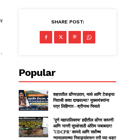
भर
SHARE POST:
ा
.
Popular
शहरातील डोंगरउतार, माथे आणि टेकड्या
निवासी कशा दाखवल्या? मुख्यमंत्र्यांना
पत्र लिहिणार—श्रीनाथ भिमाले
‘पुणे महापालिकाच’ हद्दीतील डोंगर कापणी
आणि नागरी सुरक्षेसाठी अंतिम जबाबदार!
‘UDCPR’ कायदे आणि सर्वोच्च
न्यायालयाच्या निवाड्यांवरून तरी घ्या धडा!