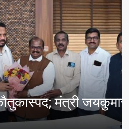
यांपर्यंत पोहोचवणारी; महिल
न – डॉ. नीलम गोऱ्हे