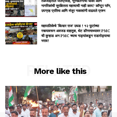
तळजाईतील जलप्रवाह, भूस्खलनाचा धोका आणि
नागरिकांची सुरक्षितता महत्वाची नाही काय? कॉन्टूर प्लॅन,
उपग्रह प्रतिमा आणि मंजूर नकाशांनी वाढवले प्रश्न
महापालिकेचे ‘बिल्डर राज’ उघड ! १२ फुटांच्या
रस्त्यावरून अवजड वाहतूक, थेट डोंगरमाथ्यावर PMC
ची कुऱ्हाड अन PMC च्याच गाड्यांकडून राडारोड्याचा
भराव!
RELATED
More like this