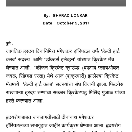
By:
SHARAD LONKAR
October 5, 2017
Date:
पुणे :
जागतिक ह्रदय दिनानिमित्त मंगेशकर हॉस्पिटल तर्फे ‘हेल्दी हार्ट
क्लब’ सदस्य आणि ‘डॉक्टर्स इलेव्हन’ यांच्यात क्रिकेट मॅच
घेण्यात आली. ‘व्हीजन क्रिकेट ग्राऊंड’ (वडगाव फ्लायओव्हर
जवळ, सिंहगड रस्ता) येथे आज (शुक्रवारी) झालेल्या क्रिकेट
मॅचमध्ये ‘हेल्दी हार्ट क्लब’ सदस्यांचा संघ विजयी झाला. फिटनेस
राखणाऱ्या ह्रदय रुग्णांचा सत्कार क्रिकेटपटू मिलिंद गुंजाळ यांच्या
हस्ते करण्यात आला.
हृदयरोगाबाबत
जनजागृतीसाठी दीनानाथ मंगेशकर
हॉस्पिटलच्या सभागृहात जाहीर कार्यक्रम घेण्यात आला. हृदय​रोग​