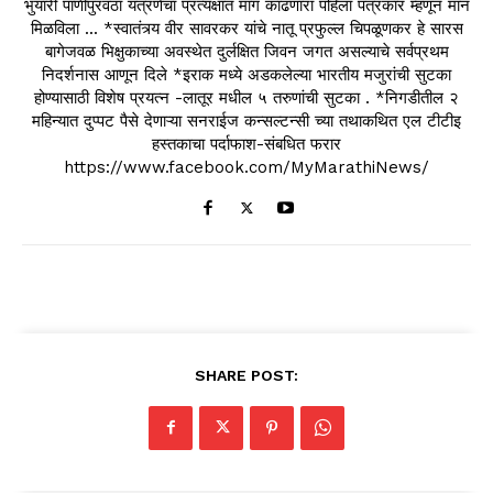
भुयारी पाणीपुरवठा यंत्रणेचा प्रत्यक्षात माग काढणारा पहिला पत्रकार म्हणून मान
मिळविला ... *स्वातंत्र्य वीर सावरकर यांचे नातू प्रफुल्ल चिपळूणकर हे सारस
बागेजवळ भिक्षुकाच्या अवस्थेत दुर्लक्षित जिवन जगत असल्याचे सर्वप्रथम
निदर्शनास आणून दिले *इराक मध्ये अडकलेल्या भारतीय मजुरांची सुटका
होण्यासाठी विशेष प्रयत्न -लातूर मधील ५ तरुणांची सुटका . *निगडीतील २
महिन्यात दुप्पट पैसे देणाऱ्या सनराईज कन्सल्टन्सी च्या तथाकथित एल टीटीइ
हस्तकाचा पर्दाफाश-संबधित फरार
https://www.facebook.com/MyMarathiNews/
SHARE POST: