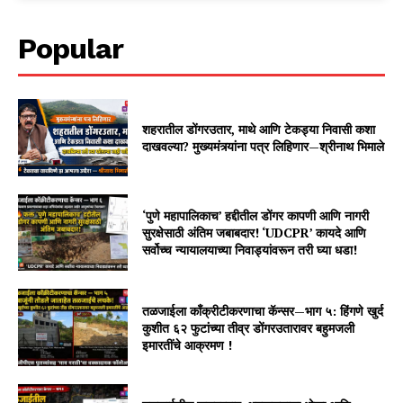
Popular
शहरातील डोंगरउतार, माथे आणि टेकड्या निवासी कशा
दाखवल्या? मुख्यमंत्र्यांना पत्र लिहिणार—श्रीनाथ भिमाले
‘पुणे महापालिकाच’ हद्दीतील डोंगर कापणी आणि नागरी
सुरक्षेसाठी अंतिम जबाबदार! ‘UDCPR’ कायदे आणि
सर्वोच्च न्यायालयाच्या निवाड्यांवरून तरी घ्या धडा!
तळजाईला काँक्रीटीकरणाचा कॅन्सर—भाग ५: हिंगणे खुर्द
कुशीत ६२ फुटांच्या तीव्र डोंगरउतारावर बहुमजली
इमारतींचे आक्रमण !