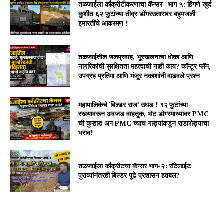
तळजाईला काँक्रीटीकरणाचा कॅन्सर—भाग ५: हिंगणे खुर्द
कुशीत ६२ फुटांच्या तीव्र डोंगरउतारावर बहुमजली
इमारतींचे आक्रमण !
तळजाईतील जलप्रवाह, भूस्खलनाचा धोका आणि
नागरिकांची सुरक्षितता महत्वाची नाही काय? कॉन्टूर प्लॅन,
उपग्रह प्रतिमा आणि मंजूर नकाशांनी वाढवले प्रश्न
महापालिकेचे ‘बिल्डर राज’ उघड ! १२ फुटांच्या
रस्त्यावरून अवजड वाहतूक, थेट डोंगरमाथ्यावर PMC
ची कुऱ्हाड अन PMC च्याच गाड्यांकडून राडारोड्याचा
भराव!
तळजाईला कॉंक्रीटचा कॅन्सर भाग-२: सॅटेलाईट
पुराव्यांनंतरही बिल्डर पुढे प्रशासन हतबल?