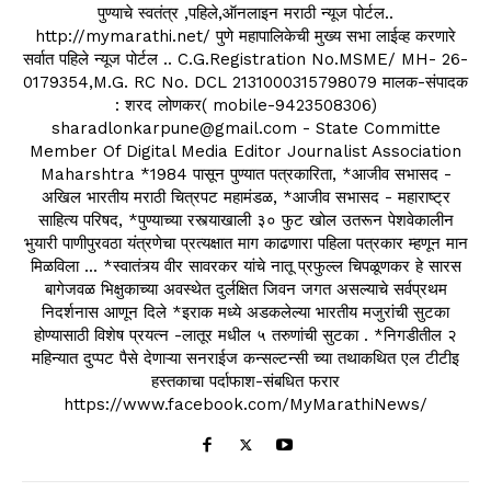
पुण्याचे स्वतंत्र ,पहिले,ऑनलाइन मराठी न्यूज पोर्टल..
http://mymarathi.net/ पुणे महापालिकेची मुख्य सभा लाईव्ह करणारे
सर्वात पहिले न्यूज पोर्टल .. C.G.Registration No.MSME/ MH- 26-
0179354,M.G. RC No. DCL 2131000315798079 मालक-संपादक
: शरद लोणकर( mobile-9423508306)
sharadlonkarpune@gmail.com - State Committe
Member Of Digital Media Editor Journalist Association
Maharshtra *1984 पासून पुण्यात पत्रकारिता, *आजीव सभासद -
अखिल भारतीय मराठी चित्रपट महामंडळ, *आजीव सभासद - महाराष्ट्र
साहित्य परिषद, *पुण्याच्या रस्त्याखाली ३० फुट खोल उतरून पेशवेकालीन
भुयारी पाणीपुरवठा यंत्रणेचा प्रत्यक्षात माग काढणारा पहिला पत्रकार म्हणून मान
मिळविला ... *स्वातंत्र्य वीर सावरकर यांचे नातू प्रफुल्ल चिपळूणकर हे सारस
बागेजवळ भिक्षुकाच्या अवस्थेत दुर्लक्षित जिवन जगत असल्याचे सर्वप्रथम
निदर्शनास आणून दिले *इराक मध्ये अडकलेल्या भारतीय मजुरांची सुटका
होण्यासाठी विशेष प्रयत्न -लातूर मधील ५ तरुणांची सुटका . *निगडीतील २
महिन्यात दुप्पट पैसे देणाऱ्या सनराईज कन्सल्टन्सी च्या तथाकथित एल टीटीइ
हस्तकाचा पर्दाफाश-संबधित फरार
https://www.facebook.com/MyMarathiNews/