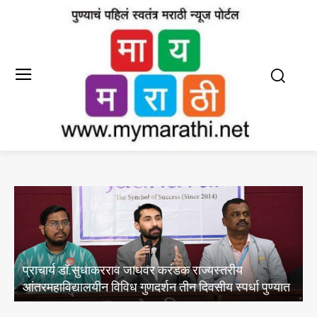
प्राचार्य डॉ.सुधाकरराव जाधवर करंडक राज्यस्तरीय
आंतरमहाविद्यालयीन विविध गुणदर्शन तीन दिवसीय स्पर्धा पुण्यात
व