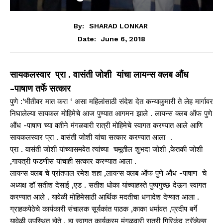
By:
SHARAD LONKAR
June 6, 2018
Date:
सायकलस्वार प्रा . वासंती जोशी यांचा लायन्स क्लब औंध
-पाषाण तर्फे सत्कार
पुणे :’भीतीवर मात करा ‘ असा महिलांसाठी संदेश देत कन्याकुमारी ते लेह मार्गावर
निघालेल्या सायकल मोहिमेचे आज पुण्यात आगमन झाले . लायन्स क्लब ऑफ पुणे
औंध -पाषाण च्या वतीने मंगळवारी रात्री मोहिमेचे स्वागत करण्यात आले आणि
सायकलस्वार प्रा . वासंती जोशी यांचा सत्कार करण्यात आला .
प्रा . वासंती जोशी यांच्यासमवेत त्यांच्या चमूतील शुभदा जोशी ,केतकी जोशी
,गायत्री फडणीस यांचाही सत्कार करण्यात आला .
लायन्स क्लब चे प्रांतपाल रमेश शहा ,लायन्स क्लब ऑफ पुणे औंध -पाषाण चे
अध्यक्ष डॉ सतीश देसाई ,एड . सतीश धोका यांच्याहस्ते पुष्पगुच्छ देऊन स्वागत
करण्यात आले . यावेळी मोहिमेसाठी आर्थिक मदतीचा धनादेश देण्यात आला .
ग्राहकपेठेचे कार्यकारी संचालक सूर्यकांत पाठक ,काका धर्मावत ,प्रदीप बर्गे
यावेळी उपस्थित होते . हा स्वागत कार्यक्रम मंगळवारी रात्री गिरिकंद ट्रॅव्हेल्स