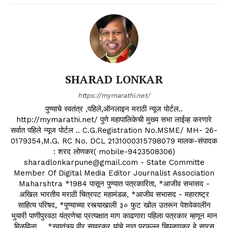
SHARAD LONKAR
https://mymarathi.net/
पुण्याचे स्वतंत्र ,पहिले,ऑनलाइन मराठी न्यूज पोर्टल..
http://mymarathi.net/ पुणे महापालिकेची मुख्य सभा लाईव्ह करणारे
सर्वात पहिले न्यूज पोर्टल .. C.G.Registration No.MSME/ MH- 26-
0179354,M.G. RC No. DCL 2131000315798079 मालक-संपादक
: शरद लोणकर( mobile-9423508306)
sharadlonkarpune@gmail.com - State Committe
Member Of Digital Media Editor Journalist Association
Maharshtra *1984 पासून पुण्यात पत्रकारिता, *आजीव सभासद -
अखिल भारतीय मराठी चित्रपट महामंडळ, *आजीव सभासद - महाराष्ट्र
साहित्य परिषद, *पुण्याच्या रस्त्याखाली ३० फुट खोल उतरून पेशवेकालीन
भुयारी पाणीपुरवठा यंत्रणेचा प्रत्यक्षात माग काढणारा पहिला पत्रकार म्हणून मान
मिळविला ... *स्वातंत्र्य वीर सावरकर यांचे नातू प्रफुल्ल चिपळूणकर हे सारस