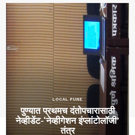
LOCAL PUNE
पुण्यात प्रथमच दंतोपचारासाठी
नेव्हीडेंट-‘नेव्हीगेशन इंप्लांटोलॉजी’
तंत्र