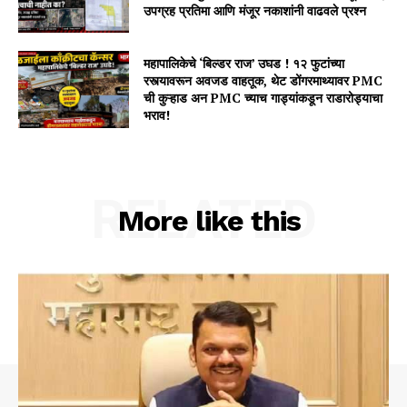
उपग्रह प्रतिमा आणि मंजूर नकाशांनी वाढवले प्रश्न
महापालिकेचे ‘बिल्डर राज’ उघड ! १२ फुटांच्या
रस्त्यावरून अवजड वाहतूक, थेट डोंगरमाथ्यावर PMC
ची कुऱ्हाड अन PMC च्याच गाड्यांकडून राडारोड्याचा
भराव!
RELATED
More like this