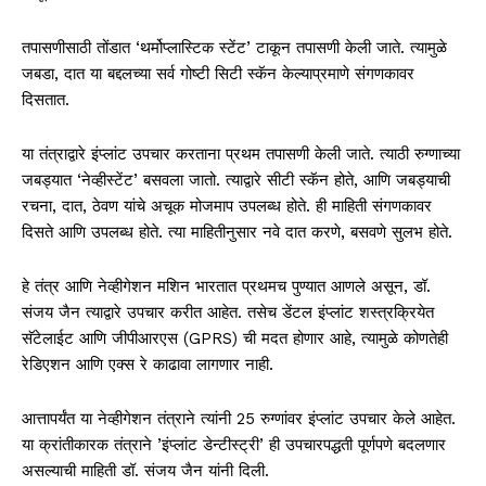
तपासणीसाठी तोंडात ‘थर्मोप्लास्टिक स्टेंट’ टाकून तपासणी केली जाते. त्यामुळे
जबडा, दात या बद्दलच्या सर्व गोष्टी सिटी स्कॅन केल्याप्रमाणे संगणकावर
दिसतात.
या तंत्राद्वारे इंप्लांट उपचार करताना प्रथम तपासणी केली जाते. त्याठी रुग्णाच्या
जबड्यात ‘नेव्हीस्टेंट’ बसवला जातो. त्याद्वारे सीटी स्कॅन होते, आणि जबड्याची
रचना, दात, ठेवण यांचे अचूक मोजमाप उपलब्ध होते. ही माहिती संगणकावर
दिसते आणि उपलब्ध होते. त्या माहितीनुसार नवे दात करणे, बसवणे सुलभ होते.
हे तंत्र आणि नेव्हीगेशन मशिन भारतात प्रथमच पुण्यात आणले असून, डॉ.
संजय जैन त्याद्वारे उपचार करीत आहेत. तसेच डेंटल इंप्लांट शस्त्रक्रियेत
सॅटेलाईट आणि जीपीआरएस (GPRS) ची मदत होणार आहे, त्यामुळे कोणतेही
रेडिएशन आणि एक्स रे काढावा लागणार नाही.
आत्तापर्यंत या नेव्हीगेशन तंत्राने त्यांनी 25 रुग्णांवर इंप्लांट उपचार केले आहेत.
या क्रांतीकारक तंत्राने ’इंप्लांट डेन्टीस्ट्री’ ही उपचारपद्धती पूर्णपणे बदलणार
असल्याची माहिती डॉ. संजय जैन यांनी दिली.