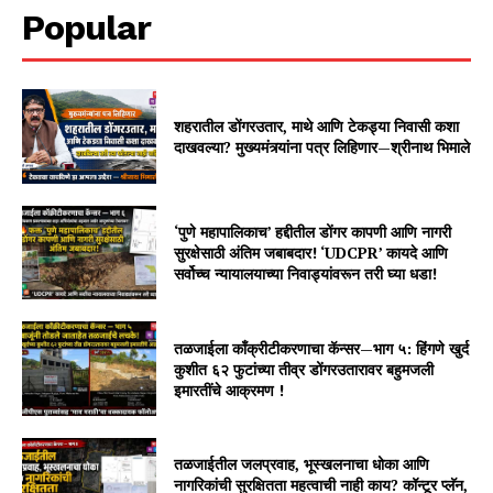
Popular
शहरातील डोंगरउतार, माथे आणि टेकड्या निवासी कशा
दाखवल्या? मुख्यमंत्र्यांना पत्र लिहिणार—श्रीनाथ भिमाले
‘पुणे महापालिकाच’ हद्दीतील डोंगर कापणी आणि नागरी
सुरक्षेसाठी अंतिम जबाबदार! ‘UDCPR’ कायदे आणि
सर्वोच्च न्यायालयाच्या निवाड्यांवरून तरी घ्या धडा!
तळजाईला काँक्रीटीकरणाचा कॅन्सर—भाग ५: हिंगणे खुर्द
कुशीत ६२ फुटांच्या तीव्र डोंगरउतारावर बहुमजली
इमारतींचे आक्रमण !
तळजाईतील जलप्रवाह, भूस्खलनाचा धोका आणि
नागरिकांची सुरक्षितता महत्वाची नाही काय? कॉन्टूर प्लॅन,