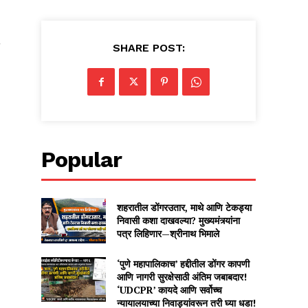
SHARE POST:
Popular
शहरातील डोंगरउतार, माथे आणि टेकड्या
निवासी कशा दाखवल्या? मुख्यमंत्र्यांना
पत्र लिहिणार—श्रीनाथ भिमाले
‘पुणे महापालिकाच’ हद्दीतील डोंगर कापणी
आणि नागरी सुरक्षेसाठी अंतिम जबाबदार!
‘UDCPR’ कायदे आणि सर्वोच्च
न्यायालयाच्या निवाड्यांवरून तरी घ्या धडा!