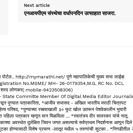
Next article
एनआयपीएम संस्थेचा वर्धापनदिन उत्साहात साजरा.
्यूज पोर्टल.. http://mymarathi.net/ पुणे महापालिकेची मुख्य सभा लाईव्ह
. C.G.Registration No.MSME/ MH- 26-0179354,M.G. RC No. DCL
 शरद लोणकर( mobile-9423508306)
State Committe Member Of Digital Media Editor Journali
 पुण्यात पत्रकारिता, *आजीव सभासद - अखिल भारतीय मराठी चित्रपट
्य परिषद, *पुण्याच्या रस्त्याखाली ३० फुट खोल उतरून पेशवेकालीन भुयारी
रा पहिला पत्रकार म्हणून मान मिळविला ... *स्वातंत्र्य वीर सावरकर यांचे नातू
काच्या अवस्थेत दुर्लक्षित जिवन जगत असल्याचे सर्वप्रथम निदर्शनास आणून दिले
ुटका होण्यासाठी विशेष प्रयत्न -लातूर मधील ५ तरुणांची सुटका . *निगडीतील 