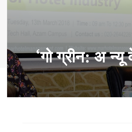
‘गो ग्रीन: अ न्यू