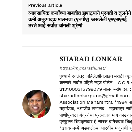
Previous article
व्यावसायिक कर्जांच्या बाबतीत झपाट्याने प्रगती व तुलनेने
कमी अनुत्पादक मालमत्ता (एनपीए) असलेली एमएसएमई
ठरते आहे सर्वात चांगली श्रेणी
SHARAD LONKAR
https://mymarathi.net/
पुण्याचे स्वतंत्र ,पहिले,ऑनलाइन मराठी न
करणारे सर्वात पहिले न्यूज पोर्टल .
2131000315798079 मालक-संपादक :
sharadlonkarpune@gmail.com - 
Association Maharshtra *1984 पासून
महामंडळ, *आजीव सभासद - महाराष्ट्र साहित
पाणीपुरवठा यंत्रणेचा प्रत्यक्षात माग काढणा
प्रफुल्ल चिपळूणकर हे सारस बागेजवळ भिक्षु
*इराक मध्ये अडकलेल्या भारतीय मजुरांची स