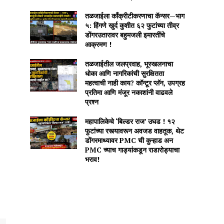
तळजाईला काँक्रीटीकरणाचा कॅन्सर—भाग
५: हिंगणे खुर्द कुशीत ६२ फुटांच्या तीव्र
डोंगरउतारावर बहुमजली इमारतींचे
आक्रमण !
तळजाईतील जलप्रवाह, भूस्खलनाचा
धोका आणि नागरिकांची सुरक्षितता
महत्वाची नाही काय? कॉन्टूर प्लॅन, उपग्रह
प्रतिमा आणि मंजूर नकाशांनी वाढवले
प्रश्न
महापालिकेचे ‘बिल्डर राज’ उघड ! १२
फुटांच्या रस्त्यावरून अवजड वाहतूक, थेट
डोंगरमाथ्यावर PMC ची कुऱ्हाड अन
PMC च्याच गाड्यांकडून राडारोड्याचा
भराव!