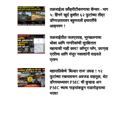
तळजाईला काँक्रीटीकरणाचा कॅन्सर—भाग
५: हिंगणे खुर्द कुशीत ६२ फुटांच्या तीव्र
डोंगरउतारावर बहुमजली इमारतींचे
आक्रमण !
तळजाईतील जलप्रवाह, भूस्खलनाचा
धोका आणि नागरिकांची सुरक्षितता
महत्वाची नाही काय? कॉन्टूर प्लॅन, उपग्रह
प्रतिमा आणि मंजूर नकाशांनी वाढवले
प्रश्न
महापालिकेचे ‘बिल्डर राज’ उघड ! १२
फुटांच्या रस्त्यावरून अवजड वाहतूक, थेट
डोंगरमाथ्यावर PMC ची कुऱ्हाड अन
PMC च्याच गाड्यांकडून राडारोड्याचा
भराव!