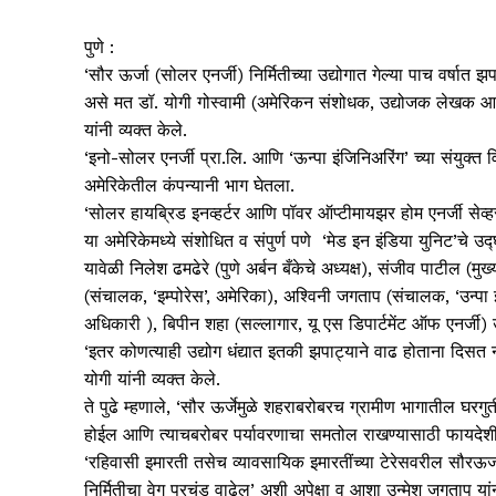
पुणे :
‘सौर ऊर्जा (सोलर एनर्जी) निर्मितीच्या उद्योगात गेल्या पाच वर्षात 
असे मत डॉ. योगी गोस्वामी (अमेरिकन संशोधक, उद्योजक लेखक आणि 
यांनी व्यक्त केले.
‘इनो-सोलर एनर्जी प्रा.लि. आणि ‘ऊन्पा इंजिनिअरिंग’ च्या संयुक्त 
अमेरिकेतील कंपन्यानी भाग घेतला.
‘सोलर हायब्रिड इनव्हर्टर आणि पॉवर ऑप्टीमायझर होम एनर्जी सेव्ह
या अमेरिकेमध्ये संशोधित व संपुर्ण पणे ‘मेड इन इंडिया युनिट’चे उद्घ
यावेळी निलेश ढमढेरे (पुणे अर्बन बँकेचे अध्यक्ष), संजीव पाटील (मु
(संचालक, ‘इम्पोरेस’, अमेरिका), अश्‍विनी जगताप (संचालक, ‘उन्पा इ
अधिकारी ), बिपीन शहा (सल्लागार, यू एस डिपार्टमेंट ऑफ एनर्जी) 
‘इतर कोणत्याही उद्योग धंद्यात इतकी झपाट्याने वाढ होताना दिसत नस
योगी यांनी व्यक्त केले.
ते पुढे म्हणाले, ‘सौर ऊर्जेमुळे शहराबरोबरच ग्रामीण भागातील घरग
होईल आणि त्याचबरोबर पर्यावरणाचा समतोल राखण्यासाठी फायदेशी
‘रहिवासी इमारती तसेच व्यावसायिक इमारतींच्या टेरेसवरील सौरऊर्
निर्मितीचा वेग प्रचंड वाढेल’ अशी अपेक्षा व आशा उन्मेश जगताप यां