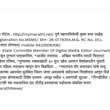
्यूज पोर्टल.. http://mymarathi.net/ पुणे महापालिकेची मुख्य सभा लाईव्ह
. C.G.Registration No.MSME/ MH- 26-0179354,M.G. RC No. DCL
 शरद लोणकर( mobile-9423508306)
State Committe Member Of Digital Media Editor Journali
 पुण्यात पत्रकारिता, *आजीव सभासद - अखिल भारतीय मराठी चित्रपट
्य परिषद, *पुण्याच्या रस्त्याखाली ३० फुट खोल उतरून पेशवेकालीन भुयारी
रा पहिला पत्रकार म्हणून मान मिळविला ... *स्वातंत्र्य वीर सावरकर यांचे नातू
काच्या अवस्थेत दुर्लक्षित जिवन जगत असल्याचे सर्वप्रथम निदर्शनास आणून दिले
ुटका होण्यासाठी विशेष प्रयत्न -लातूर मधील ५ तरुणांची सुटका . *निगडीतील 
्सल्टन्सी च्या तथाकथित एल टीटीइ हस्तकाचा पर्दाफाश-संबधित फरार
arathiNews/