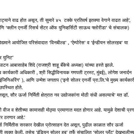
झपाट्याने वाढ होत असून, ती सुमारे ४५ टक्के प्रतिवर्ष इतक्या वेगाने वाढत आहे’,
‘क्लीन एनर्जी रिसर्च सेंटर ऑफ युनिव्हर्सिटी साऊथ फ्लोरीडा’ चे संचालक)
विद्यमाने आयोजित परिसंवादात ‘विनबील्ड’ , ‘ऐम्पोरेस’ व ‘ईन्डीयन सोलरहब’ या
र युनिट’
ाटन आबासाहेब शिंदे (राजश्री शाहू बँकेचे अध्यक्ष) यांच्या हस्ते झाले.
ख्य कार्यकारी अधिकारी , श्री सिद्धीविनायक गणपती ट्रस्ट, मुंबई), लोगेश जनार्दन
ंजिनिअरिंग’ ), आणि उन्मेश जगताप (‘इनो सोलर एनर्जी प्रा.लि.’चे मुख्य कार्यकार
उपस्थित होते.
ून, सौर ऊर्जा निर्मिती क्षेत्रात नव उद्योजकांना मोठी संधी असल्याचे’ मत डॉ.
ुती वीज व शेतीच्या कामासही मोठ्या प्रमाणात मदत होणार आहे. यामुळे देशाची प्र
र ठरणार आहे.’
जा निर्मितीस सरकार देखील प्रोत्साहन देत असून, पुढील काळात सौर ऊर्जा
नी व्यक्त केली. तसेच ‘इंडियन सोलर हब’ तर्फे संचालित ‘सोलर प्लॅंट’ देखभालीच्य