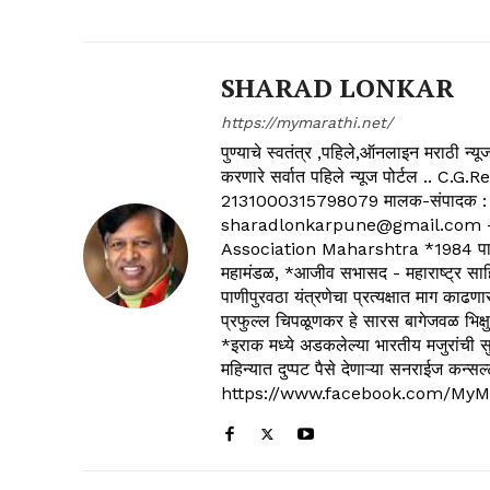
SHARAD LONKAR
https://mymarathi.net/
पुण्याचे स्वतंत्र ,पहिले,ऑनलाइन मराठी न
करणारे सर्वात पहिले न्यूज पोर्टल .
2131000315798079 मालक-संपादक :
sharadlonkarpune@gmail.com - 
Association Maharshtra *1984 पासून
महामंडळ, *आजीव सभासद - महाराष्ट्र साहित
पाणीपुरवठा यंत्रणेचा प्रत्यक्षात माग काढणा
प्रफुल्ल चिपळूणकर हे सारस बागेजवळ भिक्षु
*इराक मध्ये अडकलेल्या भारतीय मजुरांची स
महिन्यात दुप्पट पैसे देणाऱ्या सनराईज कन
https://www.facebook.com/MyM