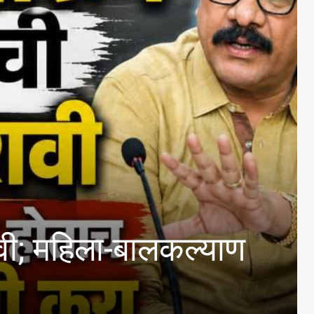
िला-बालकल्याण