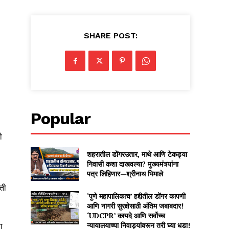
SHARE POST:
Popular
ी
शहरातील डोंगरउतार, माथे आणि टेकड्या
निवासी कशा दाखवल्या? मुख्यमंत्र्यांना
पत्र लिहिणार—श्रीनाथ भिमाले
गती
‘पुणे महापालिकाच’ हद्दीतील डोंगर कापणी
आणि नागरी सुरक्षेसाठी अंतिम जबाबदार!
‘UDCPR’ कायदे आणि सर्वोच्च
न्यायालयाच्या निवाड्यांवरून तरी घ्या धडा!
ा