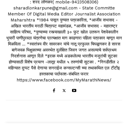
: शरद लोणकर( mobile-9423508306)
sharadlonkarpune@gmail.com - State Committe
Member Of Digital Media Editor Journalist Association
Maharshtra *1984 पासून पुण्यात पत्रकारिता, *आजीव सभासद -
अखिल भारतीय मराठी चित्रपट महामंडळ, *आजीव सभासद - महाराष्ट्र
साहित्य परिषद, *पुण्याच्या रस्त्याखाली ३० फुट खोल उतरून पेशवेकालीन
भुयारी पाणीपुरवठा यंत्रणेचा प्रत्यक्षात माग काढणारा पहिला पत्रकार म्हणून मान
मिळविला ... *स्वातंत्र्य वीर सावरकर यांचे नातू प्रफुल्ल चिपळूणकर हे सारस
बागेजवळ भिक्षुकाच्या अवस्थेत दुर्लक्षित जिवन जगत असल्याचे सर्वप्रथम
निदर्शनास आणून दिले *इराक मध्ये अडकलेल्या भारतीय मजुरांची सुटका
होण्यासाठी विशेष प्रयत्न -लातूर मधील ५ तरुणांची सुटका . *निगडीतील २
महिन्यात दुप्पट पैसे देणाऱ्या सनराईज कन्सल्टन्सी च्या तथाकथित एल टीटीइ
हस्तकाचा पर्दाफाश-संबधित फरार
https://www.facebook.com/MyMarathiNews/