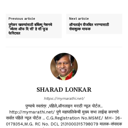
Previous article
Next article
पुणेकर खवय्यांसाठी बर्बिक्यू नेशनचे
ऑनलाईन वीजबिल भरण्यासाठी
‘ज्वेल्स ऑफ दि सी’ हे सी फूड
सेवाशुल्क माफक
फेस्टिवल
SHARAD LONKAR
https://mymarathi.net/
पुण्याचे स्वतंत्र ,पहिले,ऑनलाइन मराठी न्यूज पोर्टल..
http://mymarathi.net/ पुणे महापालिकेची मुख्य सभा लाईव्ह करणारे
सर्वात पहिले न्यूज पोर्टल .. C.G.Registration No.MSME/ MH- 26-
0179354,M.G. RC No. DCL 2131000315798079 मालक-संपादक