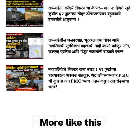
तळजाईला काँक्रीटीकरणाचा कॅन्सर—भाग ५: हिंगणे खुर्द
कुशीत ६२ फुटांच्या तीव्र डोंगरउतारावर बहुमजली
इमारतींचे आक्रमण !
तळजाईतील जलप्रवाह, भूस्खलनाचा धोका आणि
नागरिकांची सुरक्षितता महत्वाची नाही काय? कॉन्टूर प्लॅन,
उपग्रह प्रतिमा आणि मंजूर नकाशांनी वाढवले प्रश्न
महापालिकेचे ‘बिल्डर राज’ उघड ! १२ फुटांच्या
रस्त्यावरून अवजड वाहतूक, थेट डोंगरमाथ्यावर PMC
ची कुऱ्हाड अन PMC च्याच गाड्यांकडून राडारोड्याचा
भराव!
RELATED
More like this