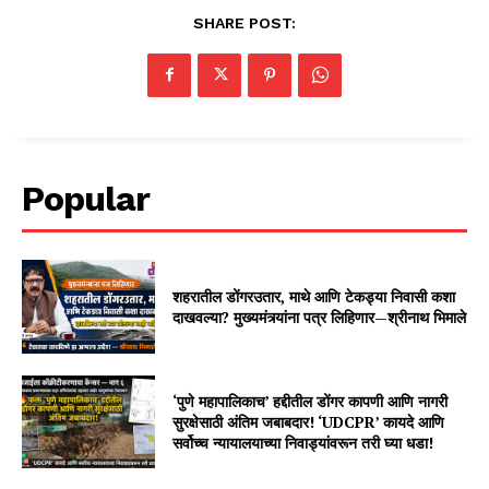
SHARE POST:
Popular
शहरातील डोंगरउतार, माथे आणि टेकड्या निवासी कशा
दाखवल्या? मुख्यमंत्र्यांना पत्र लिहिणार—श्रीनाथ भिमाले
‘पुणे महापालिकाच’ हद्दीतील डोंगर कापणी आणि नागरी
सुरक्षेसाठी अंतिम जबाबदार! ‘UDCPR’ कायदे आणि
सर्वोच्च न्यायालयाच्या निवाड्यांवरून तरी घ्या धडा!