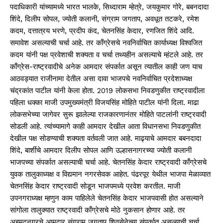
पदाधिकारी यांच्यामध्ये भारत भालके, सिध्दाराम म्हेत्रे, जयकुमार गोरे, बबनदादा
शिंदे, दिलीप सोपल, ज्योती कलानी, संग्राम जगताप, अवधूत तटकरे, रमेश
कदम, दत्तात्रय भरणे, प्रदीप कंद, चेतनसिंह केदार, रणजित शिंदे आदि.
समावेश असल्याची चर्चा आहे. तर कॉंग्रेसचे नवनिर्वाचित कार्याध्यक्ष विश्वजित
कदम यांनी पक्ष प्रवेशाची शक्यता व चर्चा तथ्यहीन असल्याचे म्हंटले आहे. तर
काँग्रेस-राष्ट्रवादीचे अनेक आमदार संपर्कात असून त्यातील काही जण याच
आठवड्यात राजीनामा देतील असा दावा भाजपचे नवनिर्वाचित प्रदेशाध्यक्ष
चंद्रकांत पाटील यांनी केला होता. 2019 लोकसभा निवडणुकीत राष्ट्रवादीला
पहिला धक्का माजी उपमुख्यमंत्री विजयसिंह मोहिते पाटील यांनी दिला. माढा
लोकसभेच्या जागेवर सुरू झालेल्या राजकारणानंतर मोहिते पाटलांनी राष्ट्रवादी
सोडली आहे. त्यांच्यामागे काही आमदार देखील आता विधानसभा निवडणुकीत
देखील पक्ष सोडण्याची शक्यता वर्तवली जात आहे. माढ्याचे आमदार बबनदादा
शिंदे, बार्शीचे आमदार दिलीप सोपल आणि उल्हासनागरच्या ज्योती कलानी
भाजपच्या संपर्कात असल्याची चर्चा आहे. चेतनसिंह केदार राष्ट्रवादी काँग्रेसचे
युवक तालुकाध्यक्ष व विद्यमान नगरसेवक आहेत. पंढरपूर येथील भाजपा मेळाव्यात
चेतनसिंह केदार राष्ट्रवादी सोडून भाजपमध्ये प्रवेश करतील. माजी
उपनगराध्यक्ष म्हणुन काम पाहिलेले चेतनसिंह केदार भाजपवासी होत असल्याने
सांगोला तालुक्यात राष्ट्रवादी काँग्रेसचे मोठे नुकसान होणार आहे. तर
अहमदनगरचे आमदार संग्राम जगताप शिवसेनेच्या संपर्कात असल्याची चर्चा