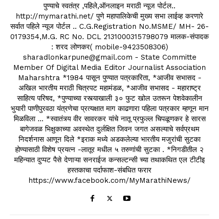
पुण्याचे स्वतंत्र ,पहिले,ऑनलाइन मराठी न्यूज पोर्टल..
http://mymarathi.net/ पुणे महापालिकेची मुख्य सभा लाईव्ह करणारे
सर्वात पहिले न्यूज पोर्टल .. C.G.Registration No.MSME/ MH- 26-
0179354,M.G. RC No. DCL 2131000315798079 मालक-संपादक
: शरद लोणकर( mobile-9423508306)
sharadlonkarpune@gmail.com - State Committe
Member Of Digital Media Editor Journalist Association
Maharshtra *1984 पासून पुण्यात पत्रकारिता, *आजीव सभासद -
अखिल भारतीय मराठी चित्रपट महामंडळ, *आजीव सभासद - महाराष्ट्र
साहित्य परिषद, *पुण्याच्या रस्त्याखाली ३० फुट खोल उतरून पेशवेकालीन
भुयारी पाणीपुरवठा यंत्रणेचा प्रत्यक्षात माग काढणारा पहिला पत्रकार म्हणून मान
मिळविला ... *स्वातंत्र्य वीर सावरकर यांचे नातू प्रफुल्ल चिपळूणकर हे सारस
बागेजवळ भिक्षुकाच्या अवस्थेत दुर्लक्षित जिवन जगत असल्याचे सर्वप्रथम
निदर्शनास आणून दिले *इराक मध्ये अडकलेल्या भारतीय मजुरांची सुटका
होण्यासाठी विशेष प्रयत्न -लातूर मधील ५ तरुणांची सुटका . *निगडीतील २
महिन्यात दुप्पट पैसे देणाऱ्या सनराईज कन्सल्टन्सी च्या तथाकथित एल टीटीइ
हस्तकाचा पर्दाफाश-संबधित फरार
https://www.facebook.com/MyMarathiNews/