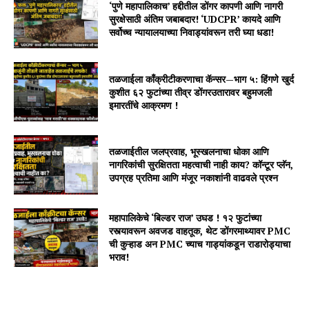
‘पुणे महापालिकाच’ हद्दीतील डोंगर कापणी आणि नागरी
सुरक्षेसाठी अंतिम जबाबदार! ‘UDCPR’ कायदे आणि
सर्वोच्च न्यायालयाच्या निवाड्यांवरून तरी घ्या धडा!
तळजाईला काँक्रीटीकरणाचा कॅन्सर—भाग ५: हिंगणे खुर्द
कुशीत ६२ फुटांच्या तीव्र डोंगरउतारावर बहुमजली
इमारतींचे आक्रमण !
तळजाईतील जलप्रवाह, भूस्खलनाचा धोका आणि
नागरिकांची सुरक्षितता महत्वाची नाही काय? कॉन्टूर प्लॅन,
उपग्रह प्रतिमा आणि मंजूर नकाशांनी वाढवले प्रश्न
महापालिकेचे ‘बिल्डर राज’ उघड ! १२ फुटांच्या
रस्त्यावरून अवजड वाहतूक, थेट डोंगरमाथ्यावर PMC
ची कुऱ्हाड अन PMC च्याच गाड्यांकडून राडारोड्याचा
भराव!