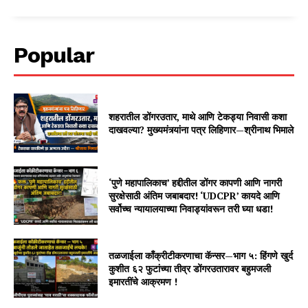
Popular
शहरातील डोंगरउतार, माथे आणि टेकड्या निवासी कशा
दाखवल्या? मुख्यमंत्र्यांना पत्र लिहिणार—श्रीनाथ भिमाले
‘पुणे महापालिकाच’ हद्दीतील डोंगर कापणी आणि नागरी
सुरक्षेसाठी अंतिम जबाबदार! ‘UDCPR’ कायदे आणि
सर्वोच्च न्यायालयाच्या निवाड्यांवरून तरी घ्या धडा!
तळजाईला काँक्रीटीकरणाचा कॅन्सर—भाग ५: हिंगणे खुर्द
कुशीत ६२ फुटांच्या तीव्र डोंगरउतारावर बहुमजली
इमारतींचे आक्रमण !