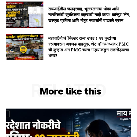
तळजाईतील जलप्रवाह, भूस्खलनाचा धोका आणि
नागरिकांची सुरक्षितता महत्वाची नाही काय? कॉन्टूर प्लॅन,
उपग्रह प्रतिमा आणि मंजूर नकाशांनी वाढवले प्रश्न
महापालिकेचे ‘बिल्डर राज’ उघड ! १२ फुटांच्या
रस्त्यावरून अवजड वाहतूक, थेट डोंगरमाथ्यावर PMC
ची कुऱ्हाड अन PMC च्याच गाड्यांकडून राडारोड्याचा
भराव!
RELATED
More like this