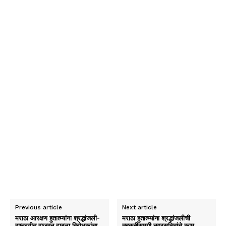
Previous article
Next article
मराठा आरक्षण हुतात्म्यांना श्रद्धांजली-
मराठा हुतात्म्यांना श्रद्धांजलीची
राष्ट्रगीत वाजवून दाबला विरोधकांचा
तहकुबीसमयी नगरसचिवांचे काम