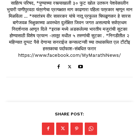
साहित्य परिषद, *पुण्याच्या रस्त्याखाली ३० फुट खोल उतरून पेशवेकालीन
भुयारी पाणीपुरवठा यंत्रणेचा प्रत्यक्षात माग काढणारा पहिला पत्रकार म्हणून मान
मिळविला ... *स्वातंत्र्य वीर सावरकर यांचे नातू प्रफुल्ल चिपळूणकर हे सारस
बागेजवळ भिक्षुकाच्या अवस्थेत दुर्लक्षित जिवन जगत असल्याचे सर्वप्रथम
निदर्शनास आणून दिले *इराक मध्ये अडकलेल्या भारतीय मजुरांची सुटका
होण्यासाठी विशेष प्रयत्न -लातूर मधील ५ तरुणांची सुटका . *निगडीतील २
महिन्यात दुप्पट पैसे देणाऱ्या सनराईज कन्सल्टन्सी च्या तथाकथित एल टीटीइ
हस्तकाचा पर्दाफाश-संबधित फरार
https://www.facebook.com/MyMarathiNews/
SHARE POST: