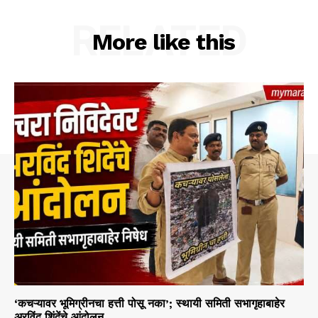
RELATED
More like this
‘कचऱ्यावर भूमिग्रीनचा हत्ती पोसू नका’; स्थायी समिती सभागृहाबाहेर
अरविंद शिंदेंचे आंदोलन