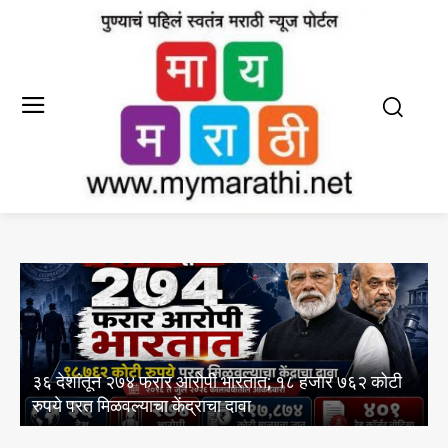
आयआयएमसी द्वारे इंग्रजी आणि मराठी पत्
रतात; १८ हजार ७६२ कोटी
अभ्यासक्रमांसाठी 13 ऑगस्ट रोजी थेट प्र
ा
आयोजन