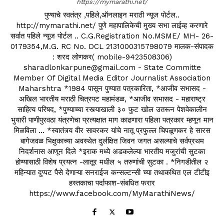
https://mymarathi.net/
पुण्याचे स्वतंत्र ,पहिले,ऑनलाइन मराठी न्यूज पोर्टल..
http://mymarathi.net/ पुणे महापालिकेची मुख्य सभा लाईव्ह करणारे
सर्वात पहिले न्यूज पोर्टल .. C.G.Registration No.MSME/ MH- 26-
0179354,M.G. RC No. DCL 2131000315798079 मालक-संपादक
: शरद लोणकर( mobile-9423508306)
sharadlonkarpune@gmail.com - State Committe
Member Of Digital Media Editor Journalist Association
Maharshtra *1984 पासून पुण्यात पत्रकारिता, *आजीव सभासद -
अखिल भारतीय मराठी चित्रपट महामंडळ, *आजीव सभासद - महाराष्ट्र
साहित्य परिषद, *पुण्याच्या रस्त्याखाली ३० फुट खोल उतरून पेशवेकालीन
भुयारी पाणीपुरवठा यंत्रणेचा प्रत्यक्षात माग काढणारा पहिला पत्रकार म्हणून मान
मिळविला ... *स्वातंत्र्य वीर सावरकर यांचे नातू प्रफुल्ल चिपळूणकर हे सारस
बागेजवळ भिक्षुकाच्या अवस्थेत दुर्लक्षित जिवन जगत असल्याचे सर्वप्रथम
निदर्शनास आणून दिले *इराक मध्ये अडकलेल्या भारतीय मजुरांची सुटका
होण्यासाठी विशेष प्रयत्न -लातूर मधील ५ तरुणांची सुटका . *निगडीतील २
महिन्यात दुप्पट पैसे देणाऱ्या सनराईज कन्सल्टन्सी च्या तथाकथित एल टीटीइ
हस्तकाचा पर्दाफाश-संबधित फरार
https://www.facebook.com/MyMarathiNews/