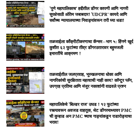
‘पुणे महापालिकाच’ हद्दीतील डोंगर कापणी आणि नागरी
सुरक्षेसाठी अंतिम जबाबदार! ‘UDCPR’ कायदे आणि
सर्वोच्च न्यायालयाच्या निवाड्यांवरून तरी घ्या धडा!
तळजाईला काँक्रीटीकरणाचा कॅन्सर—भाग ५: हिंगणे खुर्द
कुशीत ६२ फुटांच्या तीव्र डोंगरउतारावर बहुमजली
इमारतींचे आक्रमण !
तळजाईतील जलप्रवाह, भूस्खलनाचा धोका आणि
नागरिकांची सुरक्षितता महत्वाची नाही काय? कॉन्टूर प्लॅन,
उपग्रह प्रतिमा आणि मंजूर नकाशांनी वाढवले प्रश्न
महापालिकेचे ‘बिल्डर राज’ उघड ! १२ फुटांच्या
रस्त्यावरून अवजड वाहतूक, थेट डोंगरमाथ्यावर PMC
ची कुऱ्हाड अन PMC च्याच गाड्यांकडून राडारोड्याचा
भराव!