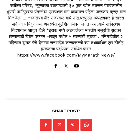
साहित्य परिषद, *पुण्याच्या रस्त्याखाली ३० फुट खोल उतरून पेशवेकालीन
भुयारी पाणीपुरवठा यंत्रणेचा प्रत्यक्षात माग काढणारा पहिला पत्रकार म्हणून मान
मिळविला ... *स्वातंत्र्य वीर सावरकर यांचे नातू प्रफुल्ल चिपळूणकर हे सारस
बागेजवळ भिक्षुकाच्या अवस्थेत दुर्लक्षित जिवन जगत असल्याचे सर्वप्रथम
निदर्शनास आणून दिले *इराक मध्ये अडकलेल्या भारतीय मजुरांची सुटका
होण्यासाठी विशेष प्रयत्न -लातूर मधील ५ तरुणांची सुटका . *निगडीतील २
महिन्यात दुप्पट पैसे देणाऱ्या सनराईज कन्सल्टन्सी च्या तथाकथित एल टीटीइ
हस्तकाचा पर्दाफाश-संबधित फरार
https://www.facebook.com/MyMarathiNews/
SHARE POST: