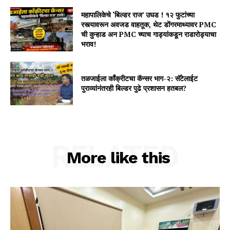
महापालिकेचे ‘बिल्डर राज’ उघड ! १२ फुटांच्या
रस्त्यावरून अवजड वाहतूक, थेट डोंगरमाथ्यावर PMC
ची कुऱ्हाड अन PMC च्याच गाड्यांकडून राडारोड्याचा
भराव!
तळजाईला कॉंक्रीटचा कॅन्सर भाग-२: सॅटेलाईट
पुराव्यांनंतरही बिल्डर पुढे प्रशासन हतबल?
RELATED
More like this