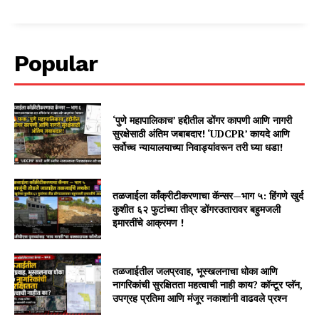
Popular
‘पुणे महापालिकाच’ हद्दीतील डोंगर कापणी आणि नागरी
सुरक्षेसाठी अंतिम जबाबदार! ‘UDCPR’ कायदे आणि
सर्वोच्च न्यायालयाच्या निवाड्यांवरून तरी घ्या धडा!
तळजाईला काँक्रीटीकरणाचा कॅन्सर—भाग ५: हिंगणे खुर्द
कुशीत ६२ फुटांच्या तीव्र डोंगरउतारावर बहुमजली
इमारतींचे आक्रमण !
तळजाईतील जलप्रवाह, भूस्खलनाचा धोका आणि
नागरिकांची सुरक्षितता महत्वाची नाही काय? कॉन्टूर प्लॅन,
उपग्रह प्रतिमा आणि मंजूर नकाशांनी वाढवले प्रश्न