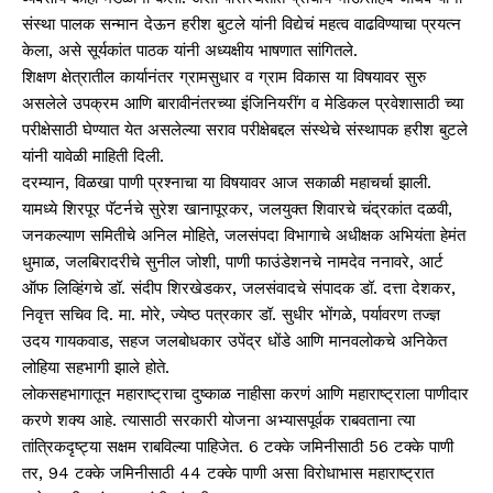
संस्था पालक सन्मान देऊन हरीश बुटले यांनी विद्येचं महत्व वाढविण्याचा प्रयत्न
केला, असे सूर्यकांत पाठक यांनी अध्यक्षीय भाषणात सांगितले.
शिक्षण क्षेत्रातील कार्यानंतर ग्रामसुधार व ग्राम विकास या विषयावर सुरु
असलेले उपक्रम आणि बारावीनंतरच्या इंजिनियरींग व मेडिकल प्रवेशासाठी च्या
परीक्षेसाठी घेण्यात येत असलेल्या सराव परीक्षेबद्दल संस्थेचे संस्थापक हरीश बुटले
यांनी यावेळी माहिती दिली.
दरम्यान, विळखा पाणी प्रश्नाचा या विषयावर आज सकाळी महाचर्चा झाली.
यामध्ये शिरपूर पॅटर्नचे सुरेश खानापूरकर, जलयुक्त शिवारचे चंद्रकांत दळवी,
जनकल्याण समितीचे अनिल मोहिते, जलसंपदा विभागाचे अधीक्षक अभियंता हेमंत
धुमाळ, जलबिरादरीचे सुनील जोशी, पाणी फाउंडेशनचे नामदेव ननावरे, आर्ट
ऑफ लिव्हिंगचे डॉ. संदीप शिरखेडकर, जलसंवादचे संपादक डॉ. दत्ता देशकर,
निवृत्त सचिव दि. मा. मोरे, ज्येष्ठ पत्रकार डॉ. सुधीर भोंगळे, पर्यावरण तज्ज्ञ
उदय गायकवाड, सहज जलबोधकार उपेंद्र धोंडे आणि मानवलोकचे अनिकेत
लोहिया सहभागी झाले होते.
लोकसहभागातून महाराष्ट्राचा दुष्काळ नाहीसा करणं आणि महाराष्ट्राला पाणीदार
करणे शक्य आहे. त्यासाठी सरकारी योजना अभ्यासपूर्वक राबवताना त्या
तांत्रिकदृष्ट्या सक्षम राबविल्या पाहिजेत. 6 टक्के जमिनीसाठी 56 टक्के पाणी
तर, 94 टक्के जमिनीसाठी 44 टक्के पाणी असा विरोधाभास महाराष्ट्रात