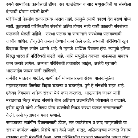
रुपये सामाजिक कार्यासाठी डीपर, सर फाउंडेशन व साद माणुसकीची या संस्थेला
देण्याची घोषणा यावेळी केली.
परिस्थिती नेहमीच सकारात्मक असत नाही. त्यामुळे त्याची कारणं देत बसणं योग्य
नाही. कुठल्याही परिस्थितीत संस्थेचे अहित होणार नाही याची काळजी संस्थेच्या
पालकांने घेतली पाहिजे. संस्था पालक या सन्मानाने संस्थेच्या पालकत्वाची
जाणीव अधिक तीव्रतेने करून देण्याचं काम केले आहे. सध्याची परिस्थिती खूप
विदारक चित्र समोर आणते आहे. ते म्हणजे आर्थिक विषमता होय. त्यामुळे इंडिया
विरुद्ध भारत ही परिस्थिती वाढते आहे. आणि यापुढील काळात आपल्याला यावरच
काम करावे लागेल. अन्यथा परिस्थिती हाताबाहेर जाईल, असेही प्राचार्य
भाऊसाहेब जाधव यांनी सांगितले.
कर्मवीर भाऊराव पाटील, महर्षी कर्वे यांच्यासारख्या संस्था पालकांमुळेच
महाराष्ट्राच्या कित्येक पिढ्या घडल्या व घडताहेत. पुणे हे संस्थांचे शहर आहे.
एकेका विषयावर अनेक संस्था येथे काम करतात. भाऊसाहेब जाधव यांनी
मराठवाडा मित्र मंडळ संस्थेचे बीज अतिशय उत्तमरितीने जोपासले व वाढवले.
हरीश बुटले यांनी अतिशय योग्य व्यक्तीची निवड संस्था पालक सन्मानासाठी
केली, असे प्रतापराव पवार म्हणाले.
समाजाच्या सर्वांगीण विकासासाठी डीपर, सर फाउंडेशन व साद माणुसकीची या
संस्था कार्यरत आहेत. विद्येचे दान केले जाते. मात्र, अलिकडच्या काळात विद्याचा
व्यवसाय काही मंडळींनी केला. अशा परिस्थितीत प्राचार्य भाऊसाहेब जाधव यांना