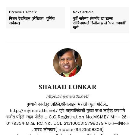
Previous article
Next article
मिशन-ऍडमिशन (लेखिका -पूर्णिमा
पुर्वी भावेच्या अंतर्नाद ह्या डान्स
नार्वेकर)
सीरिजमधले रिलीज झाले ‘भज गणपती’
गाणे
SHARAD LONKAR
https://mymarathi.net/
पुण्याचे स्वतंत्र ,पहिले,ऑनलाइन मराठी न्यूज पोर्टल..
http://mymarathi.net/ पुणे महापालिकेची मुख्य सभा लाईव्ह करणारे
सर्वात पहिले न्यूज पोर्टल .. C.G.Registration No.MSME/ MH- 26-
0179354,M.G. RC No. DCL 2131000315798079 मालक-संपादक
: शरद लोणकर( mobile-9423508306)