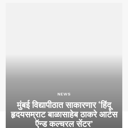
NEWS
मुंबई विद्यापीठात साकारणार ‘हिंदू
हृदयसम्राट बाळासाहेब ठाकरे आर्टस
ऍन्ड कल्चरल सेंटर’