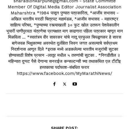
sharadlonkarpune@gmail.com - State Committe
Member Of Digital Media Editor Journalist Association
Maharshtra *1984 पासून पुण्यात पत्रकारिता, *आजीव सभासद -
अखिल भारतीय मराठी चित्रपट महामंडळ, *आजीव सभासद - महाराष्ट्र
साहित्य परिषद, *पुण्याच्या रस्त्याखाली ३० फुट खोल उतरून पेशवेकालीन
भुयारी पाणीपुरवठा यंत्रणेचा प्रत्यक्षात माग काढणारा पहिला पत्रकार म्हणून मान
मिळविला ... *स्वातंत्र्य वीर सावरकर यांचे नातू प्रफुल्ल चिपळूणकर हे सारस
बागेजवळ भिक्षुकाच्या अवस्थेत दुर्लक्षित जिवन जगत असल्याचे सर्वप्रथम
निदर्शनास आणून दिले *इराक मध्ये अडकलेल्या भारतीय मजुरांची सुटका
होण्यासाठी विशेष प्रयत्न -लातूर मधील ५ तरुणांची सुटका . *निगडीतील २
महिन्यात दुप्पट पैसे देणाऱ्या सनराईज कन्सल्टन्सी च्या तथाकथित एल टीटीइ
हस्तकाचा पर्दाफाश-संबधित फरार
https://www.facebook.com/MyMarathiNews/
SHARE POST: