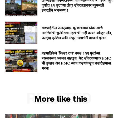
तळजाईला काँक्रीटीकरणाचा कॅन्सर—भाग ५: हिंगणे खुर्द
कुशीत ६२ फुटांच्या तीव्र डोंगरउतारावर बहुमजली
इमारतींचे आक्रमण !
तळजाईतील जलप्रवाह, भूस्खलनाचा धोका आणि
नागरिकांची सुरक्षितता महत्वाची नाही काय? कॉन्टूर प्लॅन,
उपग्रह प्रतिमा आणि मंजूर नकाशांनी वाढवले प्रश्न
महापालिकेचे ‘बिल्डर राज’ उघड ! १२ फुटांच्या
रस्त्यावरून अवजड वाहतूक, थेट डोंगरमाथ्यावर PMC
ची कुऱ्हाड अन PMC च्याच गाड्यांकडून राडारोड्याचा
भराव!
RELATED
More like this