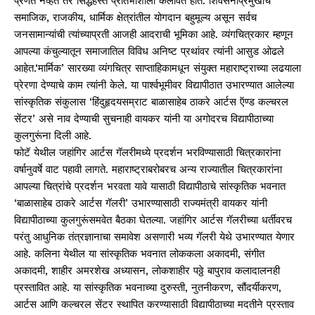
प्रणेते नव्हते तर सिद्धहस्त प्रतिभाशाली कलावंत होते. शिवसेनाप्रमुखांचे
समाजिक, राजकीय, धार्मिक क्षेत्रांतील योगदान बहुमूल्य असून सर्वच
जनसामान्यांची त्यांच्याप्रती आजही आदराची भूमिका आहे. व्यंगचित्रकार म्हणून
आपल्या कंचुल्यातून समाजातिल विविध अनिष्ट प्रथांवर त्यांनी आसुड ओढले
आहेत.‘मार्मिक’ सारख्या व्यंगचित्र साप्ताहिकामधून संयुक्त महाराष्ट्राच्या लढयाला
प्रेरणा देण्याचे काम त्यांनी केले. या पार्श्‍वभूमीवर विद्यापीठात उभारण्यात आलेल्या
सांस्कृतिक संकुलास ‘हिंदुहृदयसम्राट बाळासाहेब ठाकरे आर्टस ऍण्ड कल्चरल
सेंटर’ असे नाव देण्याची सुचनाही वायकर यांनी या अगोदरच विद्यापीठाच्या
कुलगुरूंना दिली आहे.
फोटॅ येथील जहांगिर आर्टस गॅलरीमध्ये प्रदर्शन भरविण्यासाठी चित्रकारांना
वर्षानुवर्षे वाट पहावी लागते. महाराष्ट्राबरोबरच अन्य राज्यातील चित्रकारांना
आपल्या चित्रांचे प्रदर्शन भरवता यावे यासाठी विद्यापीठाचे सांस्कृतिक भवनात
‘बाळासाहेब ठाकरे आर्टस गॅलरी’ उभारण्यासाठी राज्यमंत्री वायकर यांनी
विद्यापीठाच्या कुलगुरूंसमवेत बैठका घेतल्या. जहांगिर आर्टस गॅलरीच्या धर्तीवरच
परंतु आधुनिक तंत्रज्ञानाचा समावेश असणारी भव्य गॅलरी येथे उभारण्यात येणार
आहे. कलिना येथील या सांस्कृतिक भवनात लोककला अकादमी, संगीत
अकादमी, शाहीर अमरशेख अध्यासन, लोकशाहीर पठ्ठे बापुराव कलादालनही
प्रस्तावित आहे. या सांस्कृतिक भवनाच्या दुरुस्ती, नुतनीकरण, सौंदर्यीकरण,
आर्टस आणि कल्चरल सेंटर स्थापित करण्यासाठी विद्यापीठाच्या मदतीने प्रस्ताव