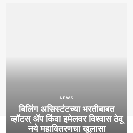
NEWS
बिलिंग असिस्टंटच्या भरतीबाबत
व्हॉटस् ॲप किंवा इमेलवर विश्वास ठेवू
नये महावितरणचा खुलासा