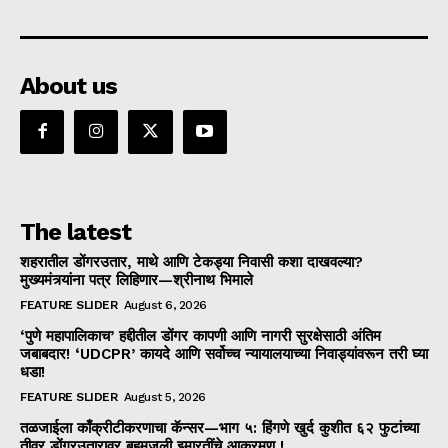
About us
The latest
शहरातील डोंगरउतार, माथे आणि टेकड्या निवासी कशा दाखवल्या?
मुख्यमंत्र्यांना पत्र लिहिणार—श्रीनाथ भिमाले
FEATURE SLIDER
August 6, 2026
‘पुणे महापालिकाच’ हद्दीतील डोंगर कापणी आणि नागरी सुरक्षेसाठी अंतिम
जबाबदार! ‘UDCPR’ कायदे आणि सर्वोच्च न्यायालयाच्या निवाड्यांवरून तरी घ्या
धडा!
FEATURE SLIDER
August 5, 2026
तळजाईला काँक्रीटीकरणाचा कॅन्सर—भाग ५: हिंगणे खुर्द कुशीत ६२ फुटांच्या
तीव्र डोंगरउतारावर बहुमजली इमारतींचे आक्रमण !