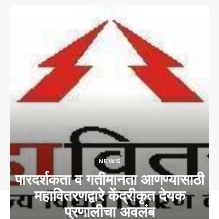
NEWS
पारदर्शकता व गतीमानता आणण्यासाठी
महावितरणद्वारे केंद्रीकृत देयक
प्रणालीचा अवलंब