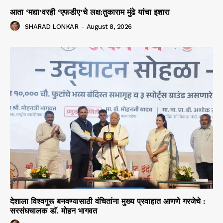
आता ‘मद्या’वरही ‘एफडीए’चे लक्ष:तुकाराम मुंढे यांचा इशारा
SHARAD LONKAR
-
August 8, 2026
देशाला विश्वगुरू बनवण्यासाठी वंचितांना मुख्य प्रवाहात आणणे गरजेचे :
सरसंघचालक डाॅ. मोहन भागवत