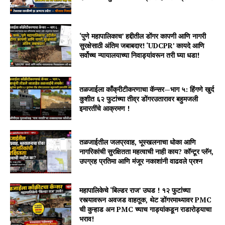
‘पुणे महापालिकाच’ हद्दीतील डोंगर कापणी आणि नागरी
सुरक्षेसाठी अंतिम जबाबदार! ‘UDCPR’ कायदे आणि
सर्वोच्च न्यायालयाच्या निवाड्यांवरून तरी घ्या धडा!
तळजाईला काँक्रीटीकरणाचा कॅन्सर—भाग ५: हिंगणे खुर्द
कुशीत ६२ फुटांच्या तीव्र डोंगरउतारावर बहुमजली
इमारतींचे आक्रमण !
तळजाईतील जलप्रवाह, भूस्खलनाचा धोका आणि
नागरिकांची सुरक्षितता महत्वाची नाही काय? कॉन्टूर प्लॅन,
उपग्रह प्रतिमा आणि मंजूर नकाशांनी वाढवले प्रश्न
महापालिकेचे ‘बिल्डर राज’ उघड ! १२ फुटांच्या
रस्त्यावरून अवजड वाहतूक, थेट डोंगरमाथ्यावर PMC
ची कुऱ्हाड अन PMC च्याच गाड्यांकडून राडारोड्याचा
भराव!