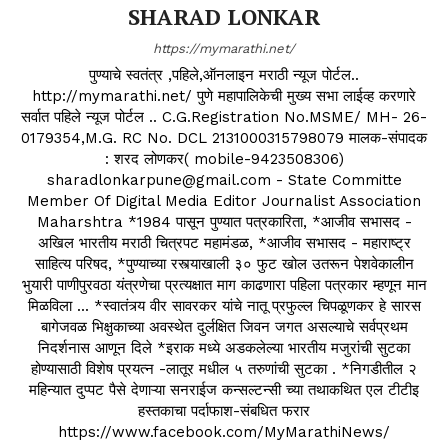
SHARAD LONKAR
https://mymarathi.net/
पुण्याचे स्वतंत्र ,पहिले,ऑनलाइन मराठी न्यूज पोर्टल..
http://mymarathi.net/ पुणे महापालिकेची मुख्य सभा लाईव्ह करणारे
सर्वात पहिले न्यूज पोर्टल .. C.G.Registration No.MSME/ MH- 26-
0179354,M.G. RC No. DCL 2131000315798079 मालक-संपादक
: शरद लोणकर( mobile-9423508306)
sharadlonkarpune@gmail.com - State Committe
Member Of Digital Media Editor Journalist Association
Maharshtra *1984 पासून पुण्यात पत्रकारिता, *आजीव सभासद -
अखिल भारतीय मराठी चित्रपट महामंडळ, *आजीव सभासद - महाराष्ट्र
साहित्य परिषद, *पुण्याच्या रस्त्याखाली ३० फुट खोल उतरून पेशवेकालीन
भुयारी पाणीपुरवठा यंत्रणेचा प्रत्यक्षात माग काढणारा पहिला पत्रकार म्हणून मान
मिळविला ... *स्वातंत्र्य वीर सावरकर यांचे नातू प्रफुल्ल चिपळूणकर हे सारस
बागेजवळ भिक्षुकाच्या अवस्थेत दुर्लक्षित जिवन जगत असल्याचे सर्वप्रथम
निदर्शनास आणून दिले *इराक मध्ये अडकलेल्या भारतीय मजुरांची सुटका
होण्यासाठी विशेष प्रयत्न -लातूर मधील ५ तरुणांची सुटका . *निगडीतील २
महिन्यात दुप्पट पैसे देणाऱ्या सनराईज कन्सल्टन्सी च्या तथाकथित एल टीटीइ
हस्तकाचा पर्दाफाश-संबधित फरार
https://www.facebook.com/MyMarathiNews/