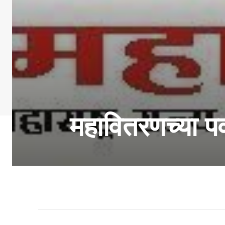
महावितरणच्या पव