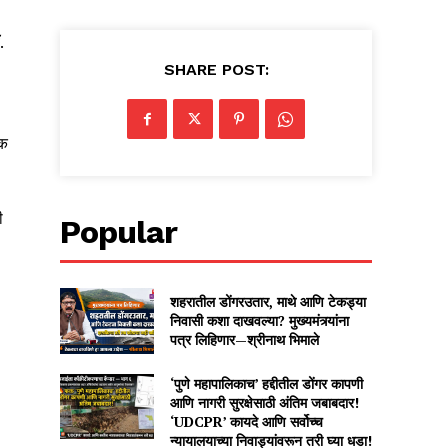
.
SHARE POST:
शक
ी
Popular
शहरातील डोंगरउतार, माथे आणि टेकड्या
निवासी कशा दाखवल्या? मुख्यमंत्र्यांना
पत्र लिहिणार—श्रीनाथ भिमाले
‘पुणे महापालिकाच’ हद्दीतील डोंगर कापणी
आणि नागरी सुरक्षेसाठी अंतिम जबाबदार!
‘UDCPR’ कायदे आणि सर्वोच्च
न्यायालयाच्या निवाड्यांवरून तरी घ्या धडा!