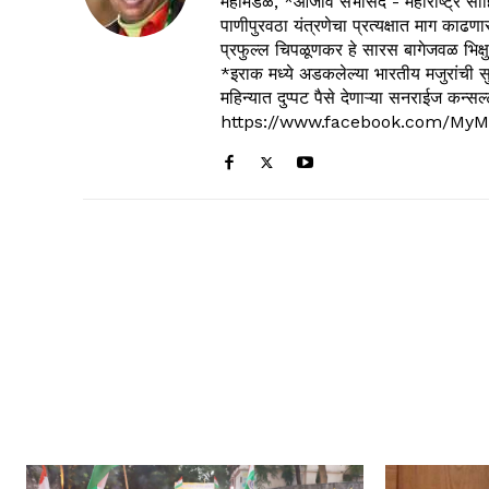
महामंडळ, *आजीव सभासद - महाराष्ट्र साहित
पाणीपुरवठा यंत्रणेचा प्रत्यक्षात माग काढणा
प्रफुल्ल चिपळूणकर हे सारस बागेजवळ भिक्षु
*इराक मध्ये अडकलेल्या भारतीय मजुरांची स
महिन्यात दुप्पट पैसे देणाऱ्या सनराईज कन
https://www.facebook.com/MyM