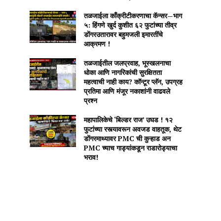
तळजाईला काँक्रीटीकरणाचा कॅन्सर—भाग
५: हिंगणे खुर्द कुशीत ६२ फुटांच्या तीव्र
डोंगरउतारावर बहुमजली इमारतींचे
आक्रमण !
तळजाईतील जलप्रवाह, भूस्खलनाचा
धोका आणि नागरिकांची सुरक्षितता
महत्वाची नाही काय? कॉन्टूर प्लॅन, उपग्रह
प्रतिमा आणि मंजूर नकाशांनी वाढवले
प्रश्न
महापालिकेचे ‘बिल्डर राज’ उघड ! १२
फुटांच्या रस्त्यावरून अवजड वाहतूक, थेट
डोंगरमाथ्यावर PMC ची कुऱ्हाड अन
PMC च्याच गाड्यांकडून राडारोड्याचा
भराव!