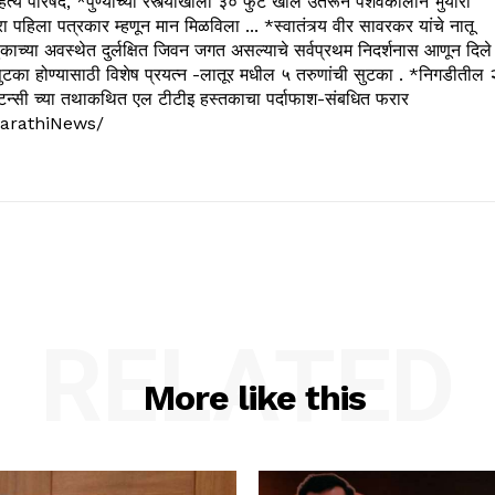
्य परिषद, *पुण्याच्या रस्त्याखाली ३० फुट खोल उतरून पेशवेकालीन भुयारी
रा पहिला पत्रकार म्हणून मान मिळविला ... *स्वातंत्र्य वीर सावरकर यांचे नातू
काच्या अवस्थेत दुर्लक्षित जिवन जगत असल्याचे सर्वप्रथम निदर्शनास आणून दिले
ुटका होण्यासाठी विशेष प्रयत्न -लातूर मधील ५ तरुणांची सुटका . *निगडीतील 
्सल्टन्सी च्या तथाकथित एल टीटीइ हस्तकाचा पर्दाफाश-संबधित फरार
arathiNews/
RELATED
More like this