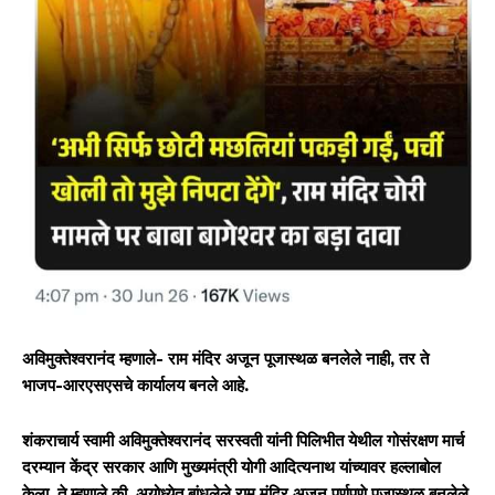
अविमुक्तेश्वरानंद म्हणाले- राम मंदिर अजून पूजास्थळ बनलेले नाही, तर ते
भाजप-आरएसएसचे कार्यालय बनले आहे.
शंकराचार्य स्वामी अविमुक्तेश्वरानंद सरस्वती यांनी पिलिभीत येथील गोसंरक्षण मार्च
दरम्यान केंद्र सरकार आणि मुख्यमंत्री योगी आदित्यनाथ यांच्यावर हल्लाबोल
केला. ते म्हणाले की, अयोध्येत बांधलेले राम मंदिर अजून पूर्णपणे पूजास्थळ बनलेले