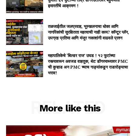
इमारतींचे आक्रमण !
तळजाईतील जलप्रवाह, भूस्खलनाचा धोका आणि
नागरिकांची सुरक्षितता महत्वाची नाही काय? कॉन्टूर प्लॅन,
उपग्रह प्रतिमा आणि मंजूर नकाशांनी वाढवले प्रश्न
महापालिकेचे ‘बिल्डर राज’ उघड ! १२ फुटांच्या
रस्त्यावरून अवजड वाहतूक, थेट डोंगरमाथ्यावर PMC
ची कुऱ्हाड अन PMC च्याच गाड्यांकडून राडारोड्याचा
भराव!
RELATED
More like this