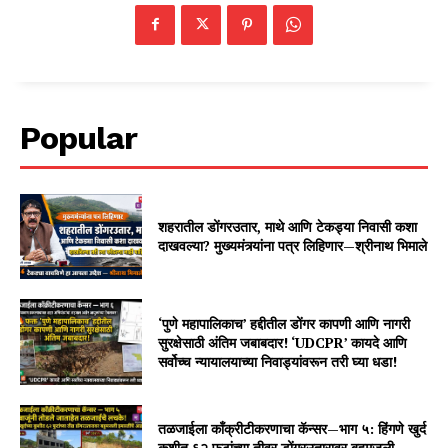
Popular
शहरातील डोंगरउतार, माथे आणि टेकड्या निवासी कशा
दाखवल्या? मुख्यमंत्र्यांना पत्र लिहिणार—श्रीनाथ भिमाले
‘पुणे महापालिकाच’ हद्दीतील डोंगर कापणी आणि नागरी
सुरक्षेसाठी अंतिम जबाबदार! ‘UDCPR’ कायदे आणि
सर्वोच्च न्यायालयाच्या निवाड्यांवरून तरी घ्या धडा!
तळजाईला काँक्रीटीकरणाचा कॅन्सर—भाग ५: हिंगणे खुर्द
कुशीत ६२ फुटांच्या तीव्र डोंगरउतारावर बहुमजली