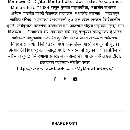
Member Of Digital Media Editor Journalist Association
Maharshtra *1984 पासून पुण्यात पत्रकारिता, *आजीव सभासद -
अखिल भारतीय मराठी चित्रपट महामंडळ, *आजीव सभासद - महाराष्ट्र
साहित्य परिषद, *पुण्याच्या रस्त्याखाली ३० फुट खोल उतरून पेशवेकालीन
भुयारी पाणीपुरवठा यंत्रणेचा प्रत्यक्षात माग काढणारा पहिला पत्रकार म्हणून मान
मिळविला ... *स्वातंत्र्य वीर सावरकर यांचे नातू प्रफुल्ल चिपळूणकर हे सारस
बागेजवळ भिक्षुकाच्या अवस्थेत दुर्लक्षित जिवन जगत असल्याचे सर्वप्रथम
निदर्शनास आणून दिले *इराक मध्ये अडकलेल्या भारतीय मजुरांची सुटका
होण्यासाठी विशेष प्रयत्न -लातूर मधील ५ तरुणांची सुटका . *निगडीतील २
महिन्यात दुप्पट पैसे देणाऱ्या सनराईज कन्सल्टन्सी च्या तथाकथित एल टीटीइ
हस्तकाचा पर्दाफाश-संबधित फरार
https://www.facebook.com/MyMarathiNews/
SHARE POST: