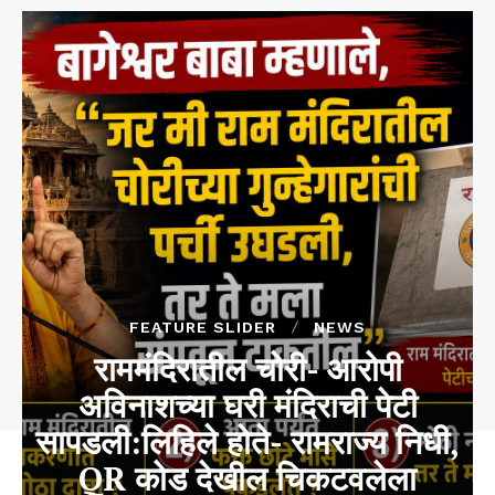
FEATURE SLIDER
NEWS
राममंदिरातील चोरी- आरोपी
अविनाशच्या घरी मंदिराची पेटी
सापडली:लिहिले होते- रामराज्य निधी,
QR कोड देखील चिकटवलेला