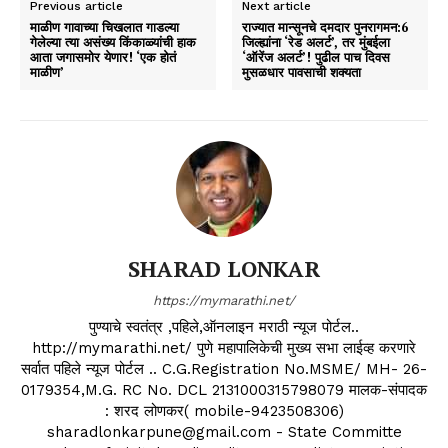
Previous article
Next article
माळीण गावाच्या चिखलात गाडल्या
राज्यात मान्सूनचे दमदार पुनरागमन:6
गेलेल्या त्या असंख्य किंकाळ्यांची हाक
जिल्ह्यांना ‘रेड अलर्ट’, तर मुंबईला
आता जगासमोर येणार! ‘एक होतं
‘ऑरेंज अलर्ट’! पुढील पाच दिवस
माळीण’
मुसळधार पावसाची शक्यता
SHARAD LONKAR
https://mymarathi.net/
पुण्याचे स्वतंत्र ,पहिले,ऑनलाइन मराठी न्यूज पोर्टल..
http://mymarathi.net/ पुणे महापालिकेची मुख्य सभा लाईव्ह करणारे
सर्वात पहिले न्यूज पोर्टल .. C.G.Registration No.MSME/ MH- 26-
0179354,M.G. RC No. DCL 2131000315798079 मालक-संपादक
: शरद लोणकर( mobile-9423508306)
sharadlonkarpune@gmail.com - State Committe