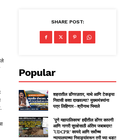
SHARE POST:
िले
ा
Popular
ड
शहरातील डोंगरउतार, माथे आणि टेकड्या
ण
निवासी कशा दाखवल्या? मुख्यमंत्र्यांना
पत्र लिहिणार—श्रीनाथ भिमाले
.
‘पुणे महापालिकाच’ हद्दीतील डोंगर कापणी
चा
आणि नागरी सुरक्षेसाठी अंतिम जबाबदार!
‘UDCPR’ कायदे आणि सर्वोच्च
न्यायालयाच्या निवाड्यांवरून तरी घ्या धडा!