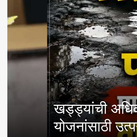
ण
३६ देशांतू
मिळवल्याचा क