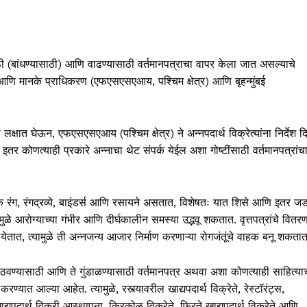
ठी (बांधण्यासाठी) आणि वाढण्यासाठी वर्तमानपत्राचा वापर केला जात असल्याचे
ा आणि मानके प्राधिकरण (एफएसएसएआय, पश्चिम क्षेत्र) आणि बृहन्मुंबई
षात घेऊन, एफएसएसएआय (पश्चिम क्षेत्र) ने अन्नपदार्थ विक्रेत्यांना निर्देश द
 इतर कोणत्याही प्रकारे अन्नाचा थेट संपर्क येईल अशा गोष्टींसाठी वर्तमानपत्रांच
ारक रंग, रंगद्रव्ये, बाइंडर्स आणि रसायने असतात, विशेषतः यात शिसे आणि इतर ज
ुळे आरोग्याच्या गंभीर आणि दीर्घकालीन समस्या उद्भवू शकतात. वृत्तपत्रांचे वितर
ेतात, त्यामुळे ती अन्नजन्य आजार निर्माण करणाऱ्या रोगजंतूंचे वाहक बनू शकतात
ठवण्यासाठी आणि ते गुंडाळण्यासाठी वर्तमानपत्र अथवा अशा कोणत्याही साहित्या
्यात आल्या आहेत. त्यामुळे, रस्त्यावरील खाद्यपदार्थ विक्रेते, रेस्टॉरंट्स,
ाद्यपदार्थ विक्री आस्थापना, किरकोळ विक्रेते, फिरते खाद्यपदार्थ विक्रेते आणि