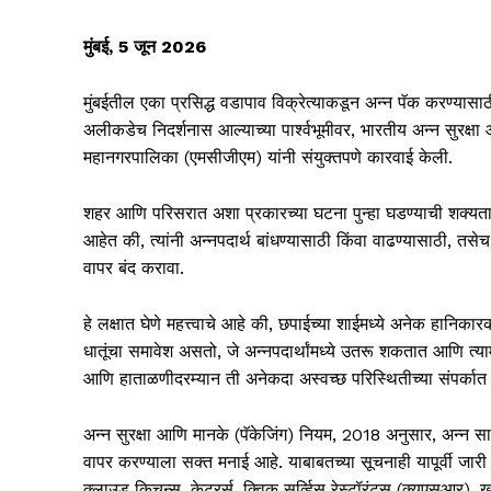
मुंबई, 5 जून 2026
मुंबईतील एका प्रसिद्ध वडापाव विक्रेत्याकडून अन्न पॅक करण्यासा
अलीकडेच निदर्शनास आल्याच्या पार्श्वभूमीवर, भारतीय अन्न सुरक्ष
महानगरपालिका (एमसीजीएम) यांनी संयुक्तपणे कारवाई केली.
शहर आणि परिसरात अशा प्रकारच्या घटना पुन्हा घडण्याची शक्यता लक्
आहेत की, त्यांनी अन्नपदार्थ बांधण्यासाठी किंवा वाढण्यासाठी, तसेच
वापर बंद करावा.
हे लक्षात घेणे महत्त्वाचे आहे की, छपाईच्या शाईमध्ये अनेक हानिक
धातूंचा समावेश असतो, जे अन्नपदार्थांमध्ये उतरू शकतात आणि त्याम
आणि हाताळणीदरम्यान ती अनेकदा अस्वच्छ परिस्थितीच्या संपर्कात य
अन्न सुरक्षा आणि मानके (पॅकेजिंग) नियम, 2018 अनुसार, अन्न सा
वापर करण्याला सक्त मनाई आहे. याबाबतच्या सूचनाही यापूर्वी जारी करण
क्लाउड किचन्स, केटरर्स, क्विक सर्व्हिस रेस्टॉरंट्स (क्यूएसआर), ख