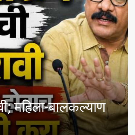
; १८ हजार ७६२ कोटी रुपय