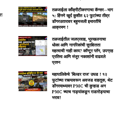
तळजाईला काँक्रीटीकरणाचा कॅन्सर—भाग
ेश
५: हिंगणे खुर्द कुशीत ६२ फुटांच्या तीव्र
डोंगरउतारावर बहुमजली इमारतींचे
आक्रमण !
तळजाईतील जलप्रवाह, भूस्खलनाचा
धोका आणि नागरिकांची सुरक्षितता
महत्वाची नाही काय? कॉन्टूर प्लॅन, उपग्रह
प्रतिमा आणि मंजूर नकाशांनी वाढवले
प्रश्न
महापालिकेचे ‘बिल्डर राज’ उघड ! १२
फुटांच्या रस्त्यावरून अवजड वाहतूक, थेट
डोंगरमाथ्यावर PMC ची कुऱ्हाड अन
PMC च्याच गाड्यांकडून राडारोड्याचा
भराव!