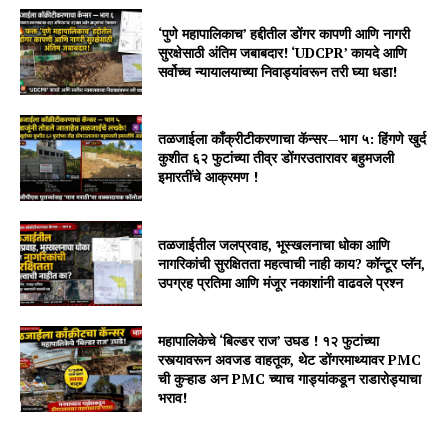
‘पुणे महापालिकाच’ हद्दीतील डोंगर कापणी आणि नागरी
सुरक्षेसाठी अंतिम जबाबदार! ‘UDCPR’ कायदे आणि
सर्वोच्च न्यायालयाच्या निवाड्यांवरून तरी घ्या धडा!
तळजाईला काँक्रीटीकरणाचा कॅन्सर—भाग ५: हिंगणे खुर्द
कुशीत ६२ फुटांच्या तीव्र डोंगरउतारावर बहुमजली
इमारतींचे आक्रमण !
तळजाईतील जलप्रवाह, भूस्खलनाचा धोका आणि
नागरिकांची सुरक्षितता महत्वाची नाही काय? कॉन्टूर प्लॅन,
उपग्रह प्रतिमा आणि मंजूर नकाशांनी वाढवले प्रश्न
महापालिकेचे ‘बिल्डर राज’ उघड ! १२ फुटांच्या
रस्त्यावरून अवजड वाहतूक, थेट डोंगरमाथ्यावर PMC
ची कुऱ्हाड अन PMC च्याच गाड्यांकडून राडारोड्याचा
भराव!