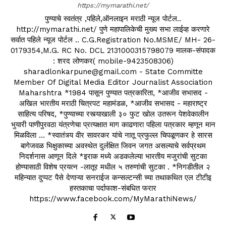
https://mymarathi.net/
पुण्याचे स्वतंत्र ,पहिले,ऑनलाइन मराठी न्यूज पोर्टल..
http://mymarathi.net/ पुणे महापालिकेची मुख्य सभा लाईव्ह करणारे
सर्वात पहिले न्यूज पोर्टल .. C.G.Registration No.MSME/ MH- 26-
0179354,M.G. RC No. DCL 2131000315798079 मालक-संपादक
: शरद लोणकर( mobile-9423508306)
sharadlonkarpune@gmail.com - State Committe
Member Of Digital Media Editor Journalist Association
Maharshtra *1984 पासून पुण्यात पत्रकारिता, *आजीव सभासद -
अखिल भारतीय मराठी चित्रपट महामंडळ, *आजीव सभासद - महाराष्ट्र
साहित्य परिषद, *पुण्याच्या रस्त्याखाली ३० फुट खोल उतरून पेशवेकालीन
भुयारी पाणीपुरवठा यंत्रणेचा प्रत्यक्षात माग काढणारा पहिला पत्रकार म्हणून मान
मिळविला ... *स्वातंत्र्य वीर सावरकर यांचे नातू प्रफुल्ल चिपळूणकर हे सारस
बागेजवळ भिक्षुकाच्या अवस्थेत दुर्लक्षित जिवन जगत असल्याचे सर्वप्रथम
निदर्शनास आणून दिले *इराक मध्ये अडकलेल्या भारतीय मजुरांची सुटका
होण्यासाठी विशेष प्रयत्न -लातूर मधील ५ तरुणांची सुटका . *निगडीतील २
महिन्यात दुप्पट पैसे देणाऱ्या सनराईज कन्सल्टन्सी च्या तथाकथित एल टीटीइ
हस्तकाचा पर्दाफाश-संबधित फरार
https://www.facebook.com/MyMarathiNews/