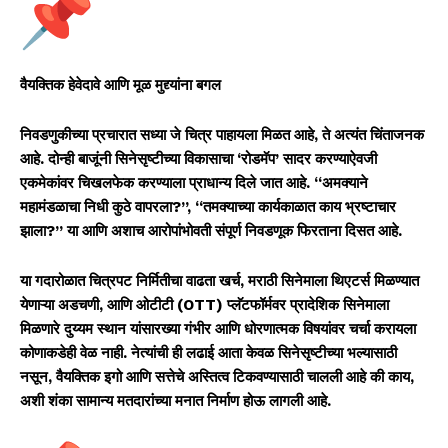
वैयक्तिक हेवेदावे आणि मूळ मुद्द्यांना बगल
निवडणुकीच्या प्रचारात सध्या जे चित्र पाहायला मिळत आहे, ते अत्यंत चिंताजनक
आहे. दोन्ही बाजूंनी सिनेसृष्टीच्या विकासाचा ‘रोडमॅप’ सादर करण्याऐवजी
एकमेकांवर चिखलफेक करण्याला प्राधान्य दिले जात आहे. “अमक्याने
महामंडळाचा निधी कुठे वापरला?”, “तमक्याच्या कार्यकाळात काय भ्रष्टाचार
झाला?” या आणि अशाच आरोपांभोवती संपूर्ण निवडणूक फिरताना दिसत आहे.
या गदारोळात चित्रपट निर्मितीचा वाढता खर्च, मराठी सिनेमाला थिएटर्स मिळण्यात
येणाऱ्या अडचणी, आणि ओटीटी (OTT) प्लॅटफॉर्मवर प्रादेशिक सिनेमाला
मिळणारे दुय्यम स्थान यांसारख्या गंभीर आणि धोरणात्मक विषयांवर चर्चा करायला
कोणाकडेही वेळ नाही. नेत्यांची ही लढाई आता केवळ सिनेसृष्टीच्या भल्यासाठी
नसून, वैयक्तिक इगो आणि सत्तेचे अस्तित्व टिकवण्यासाठी चालली आहे की काय,
अशी शंका सामान्य मतदारांच्या मनात निर्माण होऊ लागली आहे.