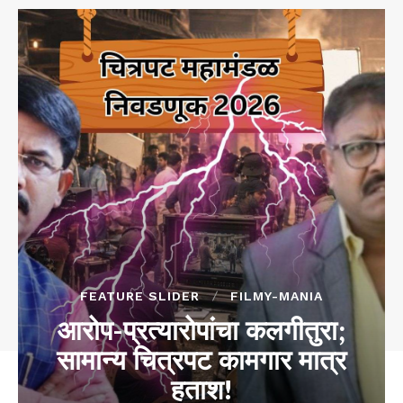
FEATURE SLIDER
FILMY-MANIA
आरोप-प्रत्यारोपांचा कलगीतुरा;
सामान्य चित्रपट कामगार मात्र
हताश!