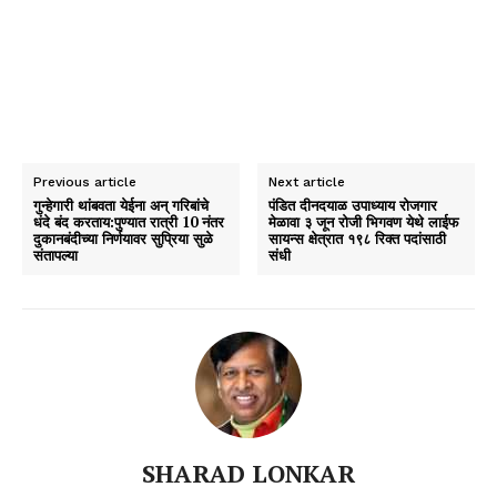
Previous article
Next article
गुन्हेगारी थांबवता येईना अन् गरिबांचे
पंडित दीनदयाळ उपाध्याय रोजगार
धंदे बंद करताय:पुण्यात रात्री 10 नंतर
मेळावा ३ जून रोजी भिगवण येथे लाईफ
दुकानबंदीच्या निर्णयावर सुप्रिया सुळे
सायन्स क्षेत्रात १९८ रिक्त पदांसाठी
संतापल्या
संधी
SHARAD LONKAR