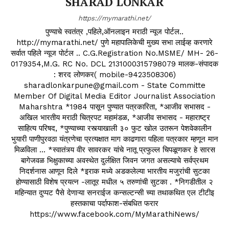
SHARAD LONKAR
https://mymarathi.net/
पुण्याचे स्वतंत्र ,पहिले,ऑनलाइन मराठी न्यूज पोर्टल..
http://mymarathi.net/ पुणे महापालिकेची मुख्य सभा लाईव्ह करणारे
सर्वात पहिले न्यूज पोर्टल .. C.G.Registration No.MSME/ MH- 26-
0179354,M.G. RC No. DCL 2131000315798079 मालक-संपादक
: शरद लोणकर( mobile-9423508306)
sharadlonkarpune@gmail.com - State Committe
Member Of Digital Media Editor Journalist Association
Maharshtra *1984 पासून पुण्यात पत्रकारिता, *आजीव सभासद -
अखिल भारतीय मराठी चित्रपट महामंडळ, *आजीव सभासद - महाराष्ट्र
साहित्य परिषद, *पुण्याच्या रस्त्याखाली ३० फुट खोल उतरून पेशवेकालीन
भुयारी पाणीपुरवठा यंत्रणेचा प्रत्यक्षात माग काढणारा पहिला पत्रकार म्हणून मान
मिळविला ... *स्वातंत्र्य वीर सावरकर यांचे नातू प्रफुल्ल चिपळूणकर हे सारस
बागेजवळ भिक्षुकाच्या अवस्थेत दुर्लक्षित जिवन जगत असल्याचे सर्वप्रथम
निदर्शनास आणून दिले *इराक मध्ये अडकलेल्या भारतीय मजुरांची सुटका
होण्यासाठी विशेष प्रयत्न -लातूर मधील ५ तरुणांची सुटका . *निगडीतील २
महिन्यात दुप्पट पैसे देणाऱ्या सनराईज कन्सल्टन्सी च्या तथाकथित एल टीटीइ
हस्तकाचा पर्दाफाश-संबधित फरार
https://www.facebook.com/MyMarathiNews/