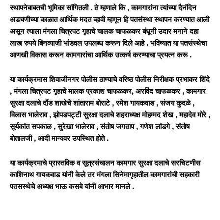
स्थापनेबाबतची भूमिका सांगितली . ते म्हणाले कि
,
कामगारांना त्यांच्या दैनंदिन
अडचणीच्या काळात आर्थिक मदत व्हावी म्हणून हि पतसंस्था स्थापन करण्यात आली
असून त्याला मंगला चित्रपट गृहाचे चालक चाफळकर बंधूनी उदार मनाने दहा
लाख रुपये बिनव्याजी भांडवल उपलब्ध करून दिले आहे . भविष्यात या पतसंस्थेचा
आणखी विकास करून कामगारांचा आर्थिक उत्कर्ष करण्याचा प्रयत्न करू .
या कार्यक्रमास शिवाजीनगर पोलीस ठाण्याचे वरिष्ठ पोलीस निरीक्षक प्रभाकर शिंदे
,
मंगला चित्रपट गृहाचे मालक प्रकाश चाफळकर
,
अरविंद चाफळकर
,
कामगार
सुरक्षा दलाचे दौंड शाखेचे शांताराम बोराटे
,
रमेश गायकवाड
,
संजय कुदळे
,
विलास भालेराव
,
झोपडपट्टी सुरक्षा दलाचे शहराध्यक्ष मोहम्मद शेख
,
महादेव मोरे
,
सूर्यकांत सपकाळ
,
सुरेखा भालेराव
,
संतोष जगताप
,
गणेश लांडगे
,
संतोष
बोतालजी
,
आदी मान्यवर उपस्थित होते .
या कार्यक्रमाचे प्रास्तविक व सूत्रसंचालन कामगार सुरक्षा दलाचे सरचिटणीस
काशिनाथ गायकवाड यांनी केले तर मंगला सिनेमागृहातील कामगारांची सहकारी
पतसस्थेचे अध्यक्ष भाऊ कसबे यांनी आभार मानले .