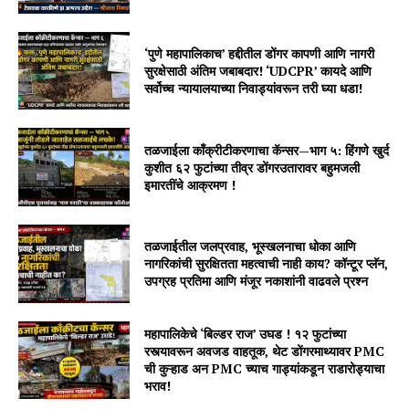
‘पुणे महापालिकाच’ हद्दीतील डोंगर कापणी आणि नागरी
सुरक्षेसाठी अंतिम जबाबदार! ‘UDCPR’ कायदे आणि
सर्वोच्च न्यायालयाच्या निवाड्यांवरून तरी घ्या धडा!
तळजाईला काँक्रीटीकरणाचा कॅन्सर—भाग ५: हिंगणे खुर्द
कुशीत ६२ फुटांच्या तीव्र डोंगरउतारावर बहुमजली
इमारतींचे आक्रमण !
तळजाईतील जलप्रवाह, भूस्खलनाचा धोका आणि
नागरिकांची सुरक्षितता महत्वाची नाही काय? कॉन्टूर प्लॅन,
उपग्रह प्रतिमा आणि मंजूर नकाशांनी वाढवले प्रश्न
महापालिकेचे ‘बिल्डर राज’ उघड ! १२ फुटांच्या
रस्त्यावरून अवजड वाहतूक, थेट डोंगरमाथ्यावर PMC
ची कुऱ्हाड अन PMC च्याच गाड्यांकडून राडारोड्याचा
भराव!