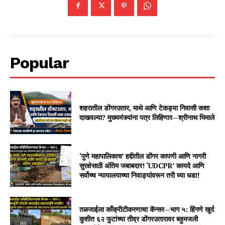
Popular
शहरातील डोंगरउतार, माथे आणि टेकड्या निवासी कशा
दाखवल्या? मुख्यमंत्र्यांना पत्र लिहिणार—श्रीनाथ भिमाले
‘पुणे महापालिकाच’ हद्दीतील डोंगर कापणी आणि नागरी
सुरक्षेसाठी अंतिम जबाबदार! ‘UDCPR’ कायदे आणि
सर्वोच्च न्यायालयाच्या निवाड्यांवरून तरी घ्या धडा!
तळजाईला काँक्रीटीकरणाचा कॅन्सर—भाग ५: हिंगणे खुर्द
कुशीत ६२ फुटांच्या तीव्र डोंगरउतारावर बहुमजली