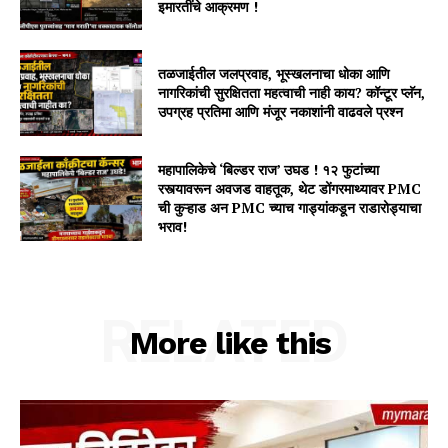
इमारतींचे आक्रमण !
तळजाईतील जलप्रवाह, भूस्खलनाचा धोका आणि
नागरिकांची सुरक्षितता महत्वाची नाही काय? कॉन्टूर प्लॅन,
उपग्रह प्रतिमा आणि मंजूर नकाशांनी वाढवले प्रश्न
महापालिकेचे ‘बिल्डर राज’ उघड ! १२ फुटांच्या
रस्त्यावरून अवजड वाहतूक, थेट डोंगरमाथ्यावर PMC
ची कुऱ्हाड अन PMC च्याच गाड्यांकडून राडारोड्याचा
भराव!
RELATED
More like this