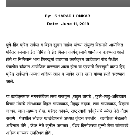
By:
SHARAD LONKAR
June 11, 2019
Date:
पुणे-हिंद फ्रेंड सर्कल व बिंइंग ह्यूमन गाईज यांच्या संयुक्त विद्यमाने आयोजित
पवित्र रमजान ईद निमित्ताने ईद मिलन कार्यक्रमाचे आयोजन करण्यात आले
होते या निमित्ताने भव्य शिरखुर्मा वाटपाचा कार्यक्रम ताडीवाला रोड येथील
पंचशील चौकात आयोजित करण्यात आला होता या प्रसंगी शिरखुर्मा वाटप हिंद
फ्रेंड सर्कलचे अध्यक्ष असिफ खान व जावेद खान खान यांच्या हस्ते करण्यात
आले.
या कार्यक्रमास नगरसेविका लता राजगुरू ,राहुल तायडे , फुले-शाहू-आंबेडकर
विचार मंचाचे संस्थापक विठ्ठल गायकवाड, मेहबूब नदाफ, शाम गायकवाड, विक्रम
जाधव, जान महम्मद शेख, महेंद्र कांबळे, राष्ट्रवादी काँग्रेसचे ज्येष्ठ नेते गौतम
सवाणे , पंचशील सोशल फाउंडेशनचे अध्यक्ष कुंदन रणधीर , तक्षशिला मंडळाचे
अविनाश मोरे , जेष्ठ नेते सुनील जगताप , पँथर ब्रिगेडच्या मुन्नी शेख यांसारखे
अनेक मान्यवर उपस्थित होते .