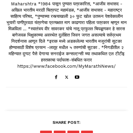
Maharshtra *1984 पासून पुण्यात पत्रकारिता, *आजीव सभासद -
अखिल भारतीय मराठी चित्रपट महामंडळ, *आजीव सभासद - महाराष्ट्र
साहित्य परिषद, *पुण्याच्या रस्त्याखाली ३० फुट खोल उतरून पेशवेकालीन
भुयारी पाणीपुरवठा यंत्रणेचा प्रत्यक्षात माग काढणारा पहिला पत्रकार म्हणून मान
मिळविला ... *स्वातंत्र्य वीर सावरकर यांचे नातू प्रफुल्ल चिपळूणकर हे सारस
बागेजवळ भिक्षुकाच्या अवस्थेत दुर्लक्षित जिवन जगत असल्याचे सर्वप्रथम
निदर्शनास आणून दिले *इराक मध्ये अडकलेल्या भारतीय मजुरांची सुटका
होण्यासाठी विशेष प्रयत्न -लातूर मधील ५ तरुणांची सुटका . *निगडीतील २
महिन्यात दुप्पट पैसे देणाऱ्या सनराईज कन्सल्टन्सी च्या तथाकथित एल टीटीइ
हस्तकाचा पर्दाफाश-संबधित फरार
https://www.facebook.com/MyMarathiNews/
SHARE POST: