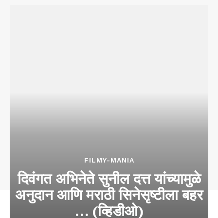
FILMY-MANIA
दिवंगत अभिनेते सुनील दत्त यांच्यामुळे
अनुदान आणि मराठी सिनेसृष्टीला बहर
… (व्हिडीओ)