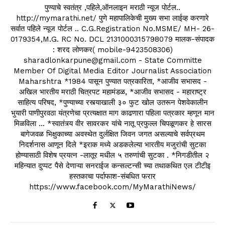
पुण्याचे स्वतंत्र ,पहिले,ऑनलाइन मराठी न्यूज पोर्टल..
http://mymarathi.net/ पुणे महापालिकेची मुख्य सभा लाईव्ह करणारे
सर्वात पहिले न्यूज पोर्टल .. C.G.Registration No.MSME/ MH- 26-
0179354,M.G. RC No. DCL 2131000315798079 मालक-संपादक
: शरद लोणकर( mobile-9423508306)
sharadlonkarpune@gmail.com - State Committe
Member Of Digital Media Editor Journalist Association
Maharshtra *1984 पासून पुण्यात पत्रकारिता, *आजीव सभासद -
अखिल भारतीय मराठी चित्रपट महामंडळ, *आजीव सभासद - महाराष्ट्र
साहित्य परिषद, *पुण्याच्या रस्त्याखाली ३० फुट खोल उतरून पेशवेकालीन
भुयारी पाणीपुरवठा यंत्रणेचा प्रत्यक्षात माग काढणारा पहिला पत्रकार म्हणून मान
मिळविला ... *स्वातंत्र्य वीर सावरकर यांचे नातू प्रफुल्ल चिपळूणकर हे सारस
बागेजवळ भिक्षुकाच्या अवस्थेत दुर्लक्षित जिवन जगत असल्याचे सर्वप्रथम
निदर्शनास आणून दिले *इराक मध्ये अडकलेल्या भारतीय मजुरांची सुटका
होण्यासाठी विशेष प्रयत्न -लातूर मधील ५ तरुणांची सुटका . *निगडीतील २
महिन्यात दुप्पट पैसे देणाऱ्या सनराईज कन्सल्टन्सी च्या तथाकथित एल टीटीइ
हस्तकाचा पर्दाफाश-संबधित फरार
https://www.facebook.com/MyMarathiNews/