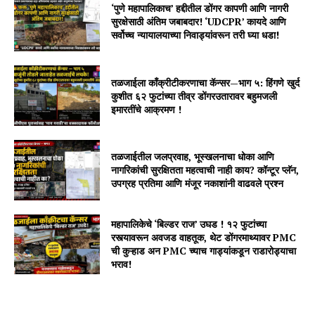
‘पुणे महापालिकाच’ हद्दीतील डोंगर कापणी आणि नागरी
सुरक्षेसाठी अंतिम जबाबदार! ‘UDCPR’ कायदे आणि
सर्वोच्च न्यायालयाच्या निवाड्यांवरून तरी घ्या धडा!
तळजाईला काँक्रीटीकरणाचा कॅन्सर—भाग ५: हिंगणे खुर्द
कुशीत ६२ फुटांच्या तीव्र डोंगरउतारावर बहुमजली
इमारतींचे आक्रमण !
तळजाईतील जलप्रवाह, भूस्खलनाचा धोका आणि
नागरिकांची सुरक्षितता महत्वाची नाही काय? कॉन्टूर प्लॅन,
उपग्रह प्रतिमा आणि मंजूर नकाशांनी वाढवले प्रश्न
महापालिकेचे ‘बिल्डर राज’ उघड ! १२ फुटांच्या
रस्त्यावरून अवजड वाहतूक, थेट डोंगरमाथ्यावर PMC
ची कुऱ्हाड अन PMC च्याच गाड्यांकडून राडारोड्याचा
भराव!