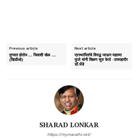
Previous article
Next article
पुण्यात होतोय … जिवाशी खेळ ….
प्रस्थापितांचे विरुद्ध जाऊन महात्मा
(व्हिडीओ)
फुले यांनी शिक्षण सुरु केले -उपमहापौर
डॉ.धेंडे
SHARAD LONKAR
https://mymarathi.net/