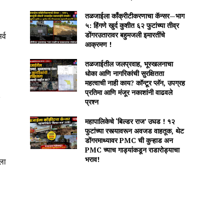
तळजाईला काँक्रीटीकरणाचा कॅन्सर—भाग
५: हिंगणे खुर्द कुशीत ६२ फुटांच्या तीव्र
डोंगरउतारावर बहुमजली इमारतींचे
र्व
आक्रमण !
तळजाईतील जलप्रवाह, भूस्खलनाचा
धोका आणि नागरिकांची सुरक्षितता
महत्वाची नाही काय? कॉन्टूर प्लॅन, उपग्रह
प्रतिमा आणि मंजूर नकाशांनी वाढवले
प्रश्न
महापालिकेचे ‘बिल्डर राज’ उघड ! १२
फुटांच्या रस्त्यावरून अवजड वाहतूक, थेट
डोंगरमाथ्यावर PMC ची कुऱ्हाड अन
PMC च्याच गाड्यांकडून राडारोड्याचा
भराव!
ला