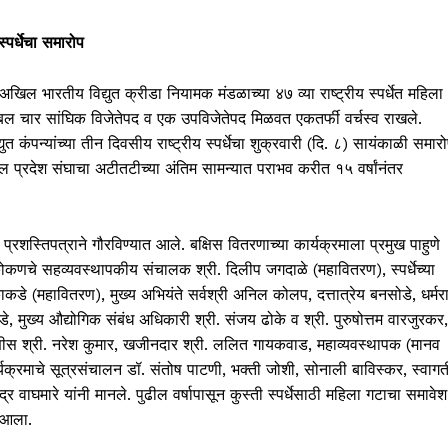
्पर्धेचा समारोप
खिल भारतीय विद्युत क्रीडा नियामक मंडळाच्या ४७ व्या राष्ट्रीय स्पर्धेत महिला
बल चार सांघिक विजेतेपद व एक उपविजेतेपद मिळवत एकतर्फी वर्चस्व राखले.
 कंपन्यांच्या तीन दिवसीय राष्ट्रीय स्पर्धेचा शुक्रवारी (दि. ८) सायंकाळी समार
ल प्रदेश संघाचा अटीतटीच्या अंतिम सामन्यात पराभव करीत १५ वर्षांनंतर
व प्रशस्तिपत्राने गौरविण्यात आले. बक्षिस वितरणाच्या कार्यक्रमाला प्रमुख पाहुणे
कोकणचे सहव्यवस्थापकीय संचालक श्री. दिलीप जगदाळे (महावितरण), स्पर्धेच्या
कडे (महावितरण), मुख्य अभियंते सर्वश्री अनिल कोलप, दत्तात्रेय बनसोडे, धर्मर
, मुख्य औद्योगिक संबंध अधिकारी श्री. संजय ढोके व श्री. पुरुषोत्तम वारजुरकर,
रचिटणीस श्री. नरेश कुमार, खजीनदार श्री. ललित गायकवाड, महाव्यवस्थापक (मानव
ार्यक्रमाचे सूत्रसंचालन डॉ. संतोष पाटणी, भक्ती जोशी, सोनाली बाविस्कर, स्वागत
द्र वाघमारे यांनी मानले. पुढील वर्षापासून कुस्ती स्पर्धेसाठी महिला गटाचा समावेश
त आला.