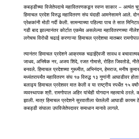
कबड्डीच्या विजेतेपदाचे महावितरणकडून स्वप्न साकार – अत्यंत चुरशी
हिमाचल प्रदेश विरुद्ध महावितरण संघ यंदाही आमनेसामने आले. दोन्
प्रेक्षकांनी मोठी गर्दी केली. सामन्याच्या पहिल्या पाच ते सात म
गडी बाद झाल्यानंतर कोर्टात एकमेव असलेल्या महावितरणच्या नीले
लगेचच विरोधी चढाई करणाऱ्या हिमाचल प्रदेशचा मातब्बर रामगोप
त्यानंतर हिमाचल प्रदेशने आक्रमक चढाईऐवजी सावध व बचावात्मक
जाधव, अभिषेक नर, अजय शिंदे, रजत गोमासे, रोहित जिवतोडे, नी
बनवले. हिमाचल प्रदेशच्या गुरूमीत, अभिनंदन, हेमराज, मनीष कुमा
मध्यंतरापर्यंत महावितरण संघ १७ विरुद्ध १३ गुणांनी आघाडीवर होता
बलाढ्य हिमाचल प्रदेशवर मात केली व या राष्ट्रीय स्पर्धेत १५ वर्
व्यवस्थापक श्री. रामगोपाल अहिर यांचेही योगदान महत्वाचे ठरले
झाली. मात्र हिमाचल प्रदेशने सुरवातीला घेतलेली आघाडी कायम ठे
कबड्डी संघाला उपविजेतेपदावर समाधान मानावे लागले.