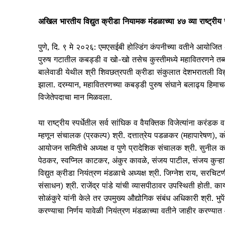
अखिल भारतीय विद्युत क्रीडा नियामक मंडळाच्या ४७ व्या राष्ट्रीय स
पुणे, दि. ९ मे २०२६: एमएसईबी होल्डिंग कंपनीच्या वतीने आयोजित अ
पुरुष गटातील कबड्डी व खो-खो तसेच कुस्तीमध्ये महावितरणने तब्
बालेवाडी येथील श्री शिवछत्रपती क्रीडा संकुलात देशभरातली विद्युत
झाला. दरम्यान, महावितरणच्या कबड्डी पुरुष संघाने बलाढ्य हिमाच
विजेतेपदाचा मान मिळवला.
या राष्ट्रीय स्पर्धेतील सर्व सांघिक व वैयक्तिक विजेत्यांना करंडक 
म्हणून संचालक (प्रकल्प) श्री. दत्तात्रेय पडळकर (महापारेषण), 
आयोजन समितीचे अध्यक्ष व पुणे प्रादेशिक संचालक श्री. सुनील का
पेठकर, स्वप्निल काटकर, अंकुर कावळे, संजय पाटील, संजय कुऱ्हाडे
विद्युत क्रीडा नियंत्रण मंडळाचे अध्यक्ष श्री. जिग्नेश राय, स
संसाधन) श्री. राजेंद्र पांडे यांची व्यासपीठावर उपस्थिती होती. क
सोळंकुरे यांनी केले तर उपमुख्य औद्योगिक संबंध अधिकारी श्री. भुपें
करण्याचा निर्णय यावेळी नियंत्रण मंडळाच्या वतीने जाहीर करण्या