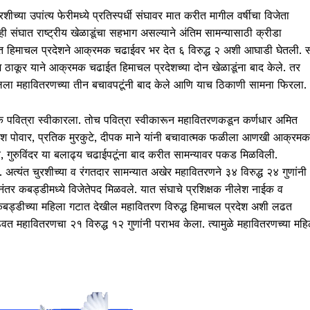
च्या उपांत्य फेरीमध्ये प्रतिस्पर्धी संघावर मात करीत मागील वर्षीचा विजेता
ही संघात राष्ट्रीय खेळाडूंचा सहभाग असल्याने अंतिम सामन्यासाठी क्रीडा
िनिटात हिमाचल प्रदेशने आक्रमक चढाईवर भर देत ६ विरुद्ध २ अशी आघाडी घेतली. स
श ठाकूर याने आक्रमक चढाईत हिमाचल प्रदेशच्या दोन खेळाडूंना बाद केले. तर
ालला महावितरणच्या तीन बचावपटूंनी बाद केले आणि याच ठिकाणी सामना फिरला.
 पवित्रा स्वीकारला. तोच पवित्रा स्वीकारून महावितरणकडून कर्णधार अमित
तेश पोवार, प्रतिक मुरकुटे, दीपक माने यांनी बचावात्मक फळीला आणखी आक्रमक
र, गुरुविंदर या बलाढ्य चढाईपटूंना बाद करीत सामन्यावर पकड मिळविली.
. अत्यंत चुरशीच्या व रंगतदार सामन्यात अखेर महावितरणने ३४ विरुद्ध २४ गुणांनी
षांनंतर कबड्डीमध्ये विजेतेपद मिळवले. यात संघाचे प्रशिक्षक नीलेश नाईक व
. कबड्डीच्या महिला गटात देखील महावितरण विरुद्ध हिमाचल प्रदेश अशी लढत
वत महावितरणचा २१ विरुद्ध १२ गुणांनी पराभव केला. त्यामुळे महावितरणच्या महि