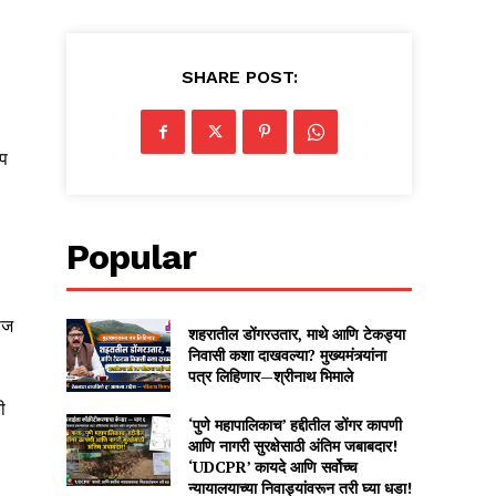
SHARE POST:
ोप
Popular
ाज
शहरातील डोंगरउतार, माथे आणि टेकड्या
निवासी कशा दाखवल्या? मुख्यमंत्र्यांना
पत्र लिहिणार—श्रीनाथ भिमाले
ी
‘पुणे महापालिकाच’ हद्दीतील डोंगर कापणी
आणि नागरी सुरक्षेसाठी अंतिम जबाबदार!
‘UDCPR’ कायदे आणि सर्वोच्च
न्यायालयाच्या निवाड्यांवरून तरी घ्या धडा!