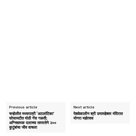
Previous article
Next article
चऱ्होलीत मध्यरात्री ‘अटलांटिका’
पेशवेकालीन श्री उमामहेश्वर मंदिरात
सोसायटीत मोठी गॅस गळती;
मोगरा महोत्सव
अग्निशामक दलाच्या तत्परतेने २००
कुटुंबांचा जीव वाचला