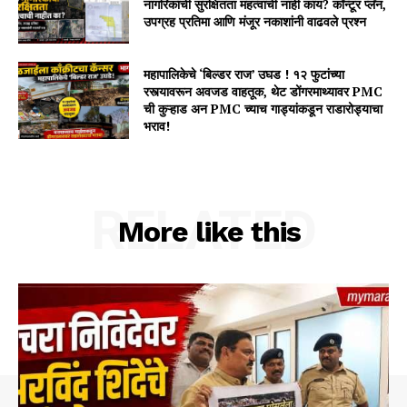
नागरिकांची सुरक्षितता महत्वाची नाही काय? कॉन्टूर प्लॅन,
उपग्रह प्रतिमा आणि मंजूर नकाशांनी वाढवले प्रश्न
महापालिकेचे ‘बिल्डर राज’ उघड ! १२ फुटांच्या
रस्त्यावरून अवजड वाहतूक, थेट डोंगरमाथ्यावर PMC
ची कुऱ्हाड अन PMC च्याच गाड्यांकडून राडारोड्याचा
भराव!
RELATED
More like this