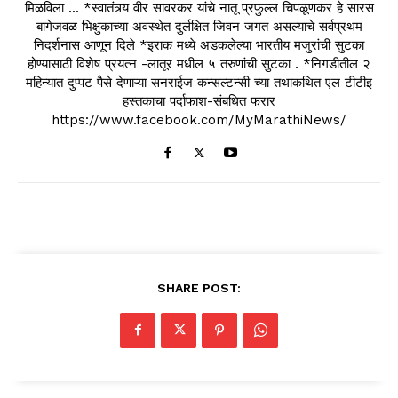
मिळविला ... *स्वातंत्र्य वीर सावरकर यांचे नातू प्रफुल्ल चिपळूणकर हे सारस
बागेजवळ भिक्षुकाच्या अवस्थेत दुर्लक्षित जिवन जगत असल्याचे सर्वप्रथम
निदर्शनास आणून दिले *इराक मध्ये अडकलेल्या भारतीय मजुरांची सुटका
होण्यासाठी विशेष प्रयत्न -लातूर मधील ५ तरुणांची सुटका . *निगडीतील २
महिन्यात दुप्पट पैसे देणाऱ्या सनराईज कन्सल्टन्सी च्या तथाकथित एल टीटीइ
हस्तकाचा पर्दाफाश-संबधित फरार
https://www.facebook.com/MyMarathiNews/
SHARE POST: