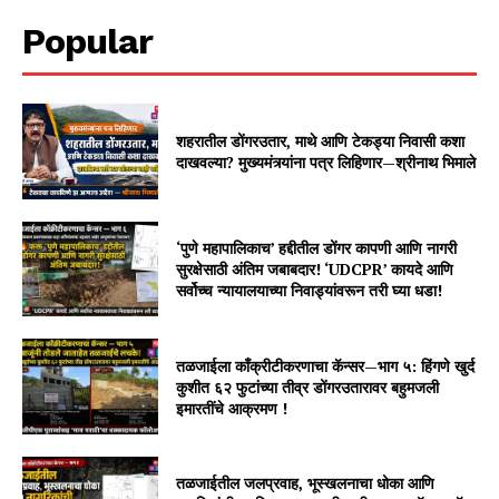
Popular
शहरातील डोंगरउतार, माथे आणि टेकड्या निवासी कशा
दाखवल्या? मुख्यमंत्र्यांना पत्र लिहिणार—श्रीनाथ भिमाले
‘पुणे महापालिकाच’ हद्दीतील डोंगर कापणी आणि नागरी
सुरक्षेसाठी अंतिम जबाबदार! ‘UDCPR’ कायदे आणि
सर्वोच्च न्यायालयाच्या निवाड्यांवरून तरी घ्या धडा!
तळजाईला काँक्रीटीकरणाचा कॅन्सर—भाग ५: हिंगणे खुर्द
कुशीत ६२ फुटांच्या तीव्र डोंगरउतारावर बहुमजली
इमारतींचे आक्रमण !
तळजाईतील जलप्रवाह, भूस्खलनाचा धोका आणि