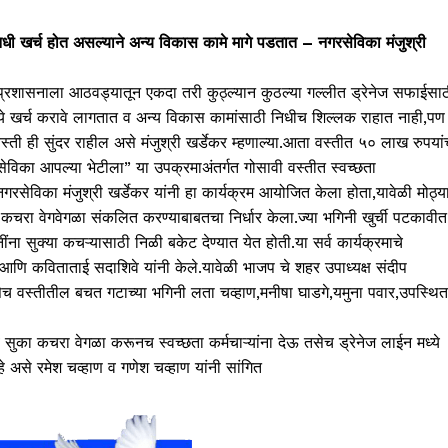
 निधी खर्च होत असल्याने अन्य विकास कामे मागे पडतात – नगरसेविका मंजुश्री
त व प्रशासनाला आठवड्यातून एकदा तरी कुठ्ल्यान कुठल्या गल्लीत ड्रेनेज सफाईसा
ुपये खर्च करावे लागतात व अन्य विकास कामांसाठी निधीच शिल्लक राहात नाही,पण
स्ती ही सुंदर राहील असे मंजुश्री खर्डेकर म्हणाल्या.आता वस्तीत ५० लाख रुपयां
गरसेविका आपल्या भेटीला” या उपक्रमाअंतर्गत गोसावी वस्तीत स्वच्छता
सेविका मंजुश्री खर्डेकर यांनी हा कार्यक्रम आयोजित केला होता,यावेळी मोठ्य
 कचरा वेगवेगळा संकलित करण्याबाबतचा निर्धार केला.ज्या भगिनी खुर्ची पटकावीत
ींना सुक्या कचऱ्यासाठी निळी बकेट देण्यात येत होती.या सर्व कार्यक्रमाचे
ि कविताताई सदाशिवे यांनी केले.यावेळी भाजप चे शहर उपाध्यक्ष संदीप
ेच वस्तीतील बचत गटाच्या भगिनी लता चव्हाण,मनीषा घाडगे,यमुना पवार,उपस्थित
ुका कचरा वेगळा करूनच स्वच्छता कर्मचाऱ्यांना देऊ तसेच ड्रेनेज लाईन मध्ये
े असे रमेश चव्हाण व गणेश चव्हाण यांनी सांगित