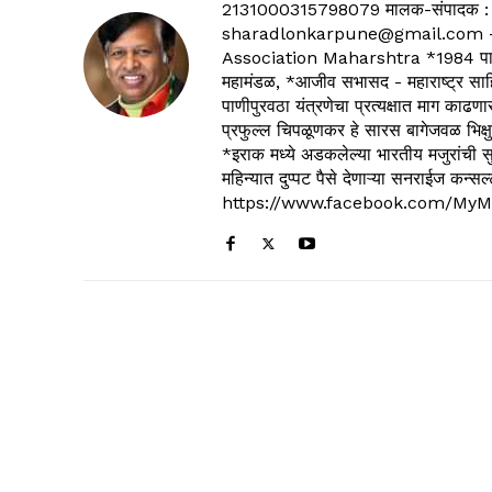
2131000315798079 मालक-संपादक :
sharadlonkarpune@gmail.com - 
Association Maharshtra *1984 पासून
महामंडळ, *आजीव सभासद - महाराष्ट्र साहित
पाणीपुरवठा यंत्रणेचा प्रत्यक्षात माग काढणा
प्रफुल्ल चिपळूणकर हे सारस बागेजवळ भिक्षु
*इराक मध्ये अडकलेल्या भारतीय मजुरांची स
महिन्यात दुप्पट पैसे देणाऱ्या सनराईज कन
https://www.facebook.com/MyM