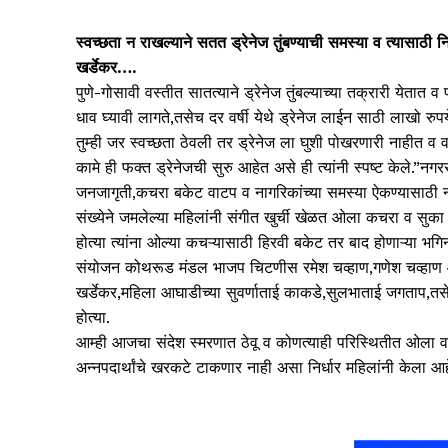
स्वच्छता न राखल्याने सतत ड्रेनेज तुंबण्याची समस्या व त्यासाठी
खर्डेकर….
पुणे-गोसावी वस्तीत सातत्याने ड्रेनेज तुंबल्याच्या तक्रारी येता
धाव घ्यावी लागते,तसेच दर वर्षी येथे ड्रेनेज लाईन साठी लाखो र
तुम्ही जर स्वच्छता ठेवली तर ड्रेनेज ला घुशी पोखरणारी नाहीत व व
कामे ही फक्त ड्रेनेजची सुरु आहेत असे ही त्यांनी स्पष्ट केले.”न
जनजागृती,कचरा बकेट वाटप व नागरिकांच्या समस्या ऐकण्यासाठी नगर
संख्येने जमलेल्या महिलांनी संगीत खुर्ची खेळत ओला कचरा व सुका
होत्या त्यांना ओल्या कचऱ्यासाठी हिरवी बकेट तर बाद होणाऱ्या भगिन
संयोजन कोथरूड मंडल भाजप चिटणीस रमेश चव्हाण,गणेश चव्हाण आण
खर्डेकर,महिला आघाडीच्या सुवर्णाताई काकडे,सुलभाताई जगताप,तस
होत्या.
आम्ही आजचा संदेश स्मरणात ठेवू व कोणत्याही परिस्थितीत ओला व स
अन्नपदार्थांचे खरकटे टाकणार नाही असा निर्धार महिलांनी केला आह