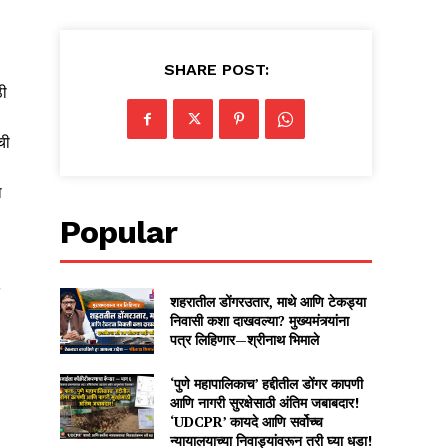
SHARE POST:
ठी
ची
ा
Popular
शहरातील डोंगरउतार, माथे आणि टेकड्या
निवासी कशा दाखवल्या? मुख्यमंत्र्यांना
पत्र लिहिणार—श्रीनाथ भिमाले
‘पुणे महापालिकाच’ हद्दीतील डोंगर कापणी
आणि नागरी सुरक्षेसाठी अंतिम जबाबदार!
‘UDCPR’ कायदे आणि सर्वोच्च
न्यायालयाच्या निवाड्यांवरून तरी घ्या धडा!