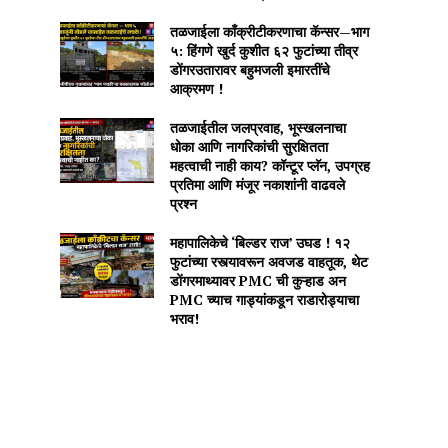
तळजाईला काँक्रीटीकरणाचा कॅन्सर—भाग
५: हिंगणे खुर्द कुशीत ६२ फुटांच्या तीव्र
डोंगरउतारावर बहुमजली इमारतींचे
आक्रमण !
तळजाईतील जलप्रवाह, भूस्खलनाचा
धोका आणि नागरिकांची सुरक्षितता
महत्वाची नाही काय? कॉन्टूर प्लॅन, उपग्रह
प्रतिमा आणि मंजूर नकाशांनी वाढवले
प्रश्न
महापालिकेचे ‘बिल्डर राज’ उघड ! १२
फुटांच्या रस्त्यावरून अवजड वाहतूक, थेट
डोंगरमाथ्यावर PMC ची कुऱ्हाड अन
PMC च्याच गाड्यांकडून राडारोड्याचा
भराव!