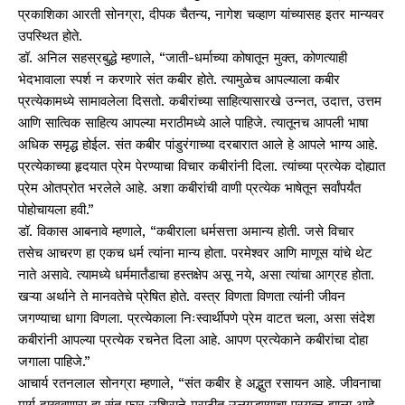
प्रकाशिका आरती सोनग्रा, दीपक चैतन्य, नागेश चव्हाण यांच्यासह इतर मान्यवर
उपस्थित होते.
डॉ. अनिल सहस्रबुद्धे म्हणाले, “जाती-धर्माच्या कोषातून मुक्त, कोणत्याही
भेदभावाला स्पर्श न करणारे संत कबीर होते. त्यामुळेच आपल्याला कबीर
प्रत्येकामध्ये सामावलेला दिसतो. कबीरांच्या साहित्यासारखे उन्नत, उदात्त, उत्तम
आणि सात्विक साहित्य आपल्या मराठीमध्ये आले पाहिजे. त्यातूनच आपली भाषा
अधिक समृद्ध होईल. संत कबीर पांडुरंगाच्या दरबारात आले हे आपले भाग्य आहे.
प्रत्येकाच्या हृदयात प्रेम पेरण्याचा विचार कबीरांनी दिला. त्यांच्या प्रत्येक दोह्यात
प्रेम ओतप्रोत भरलेले आहे. अशा कबीरांची वाणी प्रत्येक भाषेतून सर्वांपर्यंत
पोहोचायला हवी.”
डॉ. विकास आबनावे म्हणाले, “कबीराला धर्मसत्ता अमान्य होती. जसे विचार
तसेच आचरण हा एकच धर्म त्यांना मान्य होता. परमेश्वर आणि माणूस यांचे थेट
नाते असावे. त्यामध्ये धर्ममार्तंडाचा हस्तक्षेप असू नये, असा त्यांचा आग्रह होता.
खऱ्या अर्थाने ते मानवतेचे प्रेषित होते. वस्त्र विणता विणता त्यांनी जीवन
जगण्याचा धागा विणला. प्रत्येकाला निःस्वार्थीपणे प्रेम वाटत चला, असा संदेश
कबीरांनी आपल्या प्रत्येक रचनेत दिला आहे. आपण प्रत्येकाने कबीरांचा दोहा
जगाला पाहिजे.”
आचार्य रतनलाल सोनग्रा म्हणाले, “संत कबीर हे अद्भुत रसायन आहे. जीवनाचा
मार्ग दाखवणारा हा संत फार उशिराने मराठीत उलगडण्याचा प्रयत्न झाला आहे.