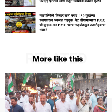
उपग्रह प्रतिमा आणि मंजूर नकाशांनी वाढवले प्रश्न
महापालिकेचे ‘बिल्डर राज’ उघड ! १२ फुटांच्या
रस्त्यावरून अवजड वाहतूक, थेट डोंगरमाथ्यावर PMC
ची कुऱ्हाड अन PMC च्याच गाड्यांकडून राडारोड्याचा
भराव!
RELATED
More like this