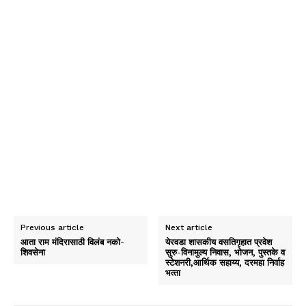
Previous article
Next article
आता राम मंदिरासाठी विलंब नको-
येरवडा शासकीय वसतिगृहात प्रवेश
शिवसेना
सुरु-विनामुल्‍य निवास, भोजन, पुस्‍तके व
स्‍टेशनरी,आर्थिक सहाय्य, दरमहा निर्वाह
भत्‍ता