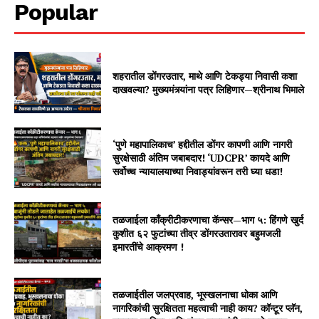
Popular
शहरातील डोंगरउतार, माथे आणि टेकड्या निवासी कशा
दाखवल्या? मुख्यमंत्र्यांना पत्र लिहिणार—श्रीनाथ भिमाले
‘पुणे महापालिकाच’ हद्दीतील डोंगर कापणी आणि नागरी
सुरक्षेसाठी अंतिम जबाबदार! ‘UDCPR’ कायदे आणि
सर्वोच्च न्यायालयाच्या निवाड्यांवरून तरी घ्या धडा!
तळजाईला काँक्रीटीकरणाचा कॅन्सर—भाग ५: हिंगणे खुर्द
कुशीत ६२ फुटांच्या तीव्र डोंगरउतारावर बहुमजली
इमारतींचे आक्रमण !
तळजाईतील जलप्रवाह, भूस्खलनाचा धोका आणि
नागरिकांची सुरक्षितता महत्वाची नाही काय? कॉन्टूर प्लॅन,