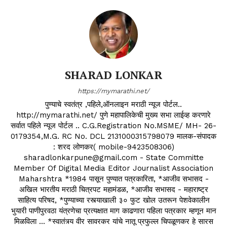
SHARAD LONKAR
https://mymarathi.net/
पुण्याचे स्वतंत्र ,पहिले,ऑनलाइन मराठी न्यूज पोर्टल..
http://mymarathi.net/ पुणे महापालिकेची मुख्य सभा लाईव्ह करणारे
सर्वात पहिले न्यूज पोर्टल .. C.G.Registration No.MSME/ MH- 26-
0179354,M.G. RC No. DCL 2131000315798079 मालक-संपादक
: शरद लोणकर( mobile-9423508306)
sharadlonkarpune@gmail.com - State Committe
Member Of Digital Media Editor Journalist Association
Maharshtra *1984 पासून पुण्यात पत्रकारिता, *आजीव सभासद -
अखिल भारतीय मराठी चित्रपट महामंडळ, *आजीव सभासद - महाराष्ट्र
साहित्य परिषद, *पुण्याच्या रस्त्याखाली ३० फुट खोल उतरून पेशवेकालीन
भुयारी पाणीपुरवठा यंत्रणेचा प्रत्यक्षात माग काढणारा पहिला पत्रकार म्हणून मान
मिळविला ... *स्वातंत्र्य वीर सावरकर यांचे नातू प्रफुल्ल चिपळूणकर हे सारस