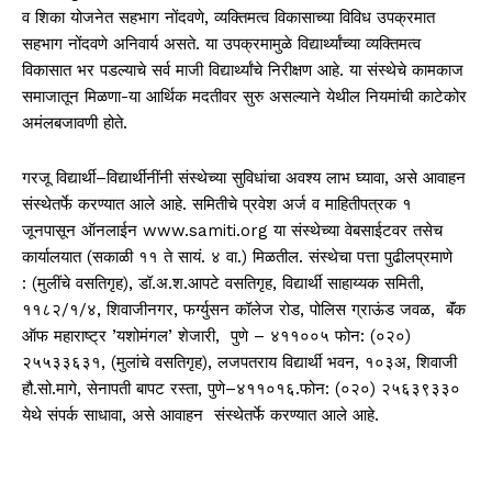
व शिका योजनेत सहभाग नोंदवणे, व्यक्तिमत्व विकासाच्या विविध उपक्रमात
सहभाग नोंदवणे अनिवार्य असते. या उपक्रमामुळे विद्यार्थ्यांच्या व्यक्तिमत्व
विकासात भर पडल्याचे सर्व माजी विद्यार्थ्यांचे निरीक्षण आहे. या संस्थेचे कामकाज
समाजातून मिळणा-या आर्थिक मदतीवर सुरु असल्याने येथील नियमांची काटेकोर
अमंलबजावणी होते.
गरजू विद्यार्थी–विद्यार्थीनींनी संस्थेच्या सुविधांचा अवश्य लाभ घ्यावा, असे आवाहन
संस्थेतर्फे करण्यात आले आहे. समितीचे प्रवेश अर्ज व माहितीपत्रक १
जूनपासून ऑनलाईन www.samiti.org या संस्थेच्या वेबसाईटवर तसेच
कार्यालयात (सकाळी ११ ते सायं. ४ वा.) मिळतील. संस्थेचा पत्ता पुढीलप्रमाणे
: (मुलींचे वसतिगृह), डॉ.अ.श.आपटे वसतिगृह, विद्यार्थी साहाय्यक समिती,
११८२/१/४, शिवाजीनगर, फर्ग्युसन कॉलेज रोड, पोलिस ग्राऊंड जवळ, बॅंक
ऑफ महाराष्ट्र ’यशोमंगल’ शेजारी, पुणे – ४११००५ फोन: (०२०)
२५५३३६३१, (मुलांचे वसतिगृह), लजपतराय विद्यार्थी भवन, १०३अ, शिवाजी
हौ.सो.मागे, सेनापती बापट रस्ता, पुणे–४११०१६.फोन: (०२०) २५६३९३३०
येथे संपर्क साधावा, असे आवाहन संस्थेतर्फे करण्यात आले आहे.