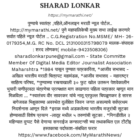
SHARAD LONKAR
https://mymarathi.net/
पुण्याचे स्वतंत्र ,पहिले,ऑनलाइन मराठी न्यूज पोर्टल..
http://mymarathi.net/ पुणे महापालिकेची मुख्य सभा लाईव्ह करणारे
सर्वात पहिले न्यूज पोर्टल .. C.G.Registration No.MSME/ MH- 26-
0179354,M.G. RC No. DCL 2131000315798079 मालक-संपादक
: शरद लोणकर( mobile-9423508306)
sharadlonkarpune@gmail.com - State Committe
Member Of Digital Media Editor Journalist Association
Maharshtra *1984 पासून पुण्यात पत्रकारिता, *आजीव सभासद -
अखिल भारतीय मराठी चित्रपट महामंडळ, *आजीव सभासद - महाराष्ट्र
साहित्य परिषद, *पुण्याच्या रस्त्याखाली ३० फुट खोल उतरून पेशवेकालीन
भुयारी पाणीपुरवठा यंत्रणेचा प्रत्यक्षात माग काढणारा पहिला पत्रकार म्हणून मान
मिळविला ... *स्वातंत्र्य वीर सावरकर यांचे नातू प्रफुल्ल चिपळूणकर हे सारस
बागेजवळ भिक्षुकाच्या अवस्थेत दुर्लक्षित जिवन जगत असल्याचे सर्वप्रथम
निदर्शनास आणून दिले *इराक मध्ये अडकलेल्या भारतीय मजुरांची सुटका
होण्यासाठी विशेष प्रयत्न -लातूर मधील ५ तरुणांची सुटका . *निगडीतील २
महिन्यात दुप्पट पैसे देणाऱ्या सनराईज कन्सल्टन्सी च्या तथाकथित एल टीटीइ
हस्तकाचा पर्दाफाश-संबधित फरार
https://www.facebook.com/MyMarathiNews/