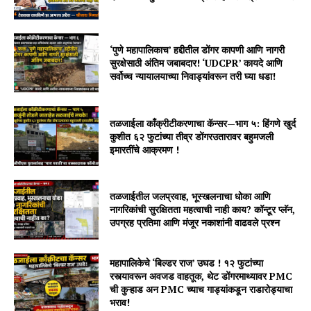
‘पुणे महापालिकाच’ हद्दीतील डोंगर कापणी आणि नागरी
सुरक्षेसाठी अंतिम जबाबदार! ‘UDCPR’ कायदे आणि
सर्वोच्च न्यायालयाच्या निवाड्यांवरून तरी घ्या धडा!
तळजाईला काँक्रीटीकरणाचा कॅन्सर—भाग ५: हिंगणे खुर्द
कुशीत ६२ फुटांच्या तीव्र डोंगरउतारावर बहुमजली
इमारतींचे आक्रमण !
तळजाईतील जलप्रवाह, भूस्खलनाचा धोका आणि
नागरिकांची सुरक्षितता महत्वाची नाही काय? कॉन्टूर प्लॅन,
उपग्रह प्रतिमा आणि मंजूर नकाशांनी वाढवले प्रश्न
महापालिकेचे ‘बिल्डर राज’ उघड ! १२ फुटांच्या
रस्त्यावरून अवजड वाहतूक, थेट डोंगरमाथ्यावर PMC
ची कुऱ्हाड अन PMC च्याच गाड्यांकडून राडारोड्याचा
भराव!