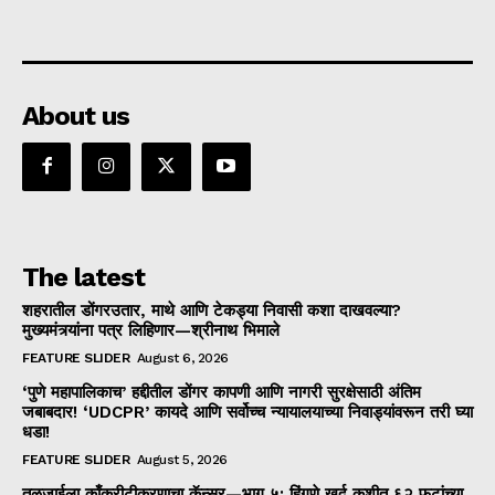
About us
The latest
शहरातील डोंगरउतार, माथे आणि टेकड्या निवासी कशा दाखवल्या?
मुख्यमंत्र्यांना पत्र लिहिणार—श्रीनाथ भिमाले
FEATURE SLIDER
August 6, 2026
‘पुणे महापालिकाच’ हद्दीतील डोंगर कापणी आणि नागरी सुरक्षेसाठी अंतिम
जबाबदार! ‘UDCPR’ कायदे आणि सर्वोच्च न्यायालयाच्या निवाड्यांवरून तरी घ्या
धडा!
FEATURE SLIDER
August 5, 2026
तळजाईला काँक्रीटीकरणाचा कॅन्सर—भाग ५: हिंगणे खुर्द कुशीत ६२ फुटांच्या