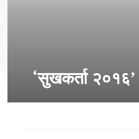
‘सुखकर्ता २०१६’ च