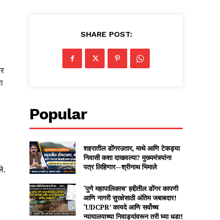
SHARE POST:
दर
ा
Popular
शहरातील डोंगरउतार, माथे आणि टेकड्या
निवासी कशा दाखवल्या? मुख्यमंत्र्यांना
पत्र लिहिणार—श्रीनाथ भिमाले
े.
‘पुणे महापालिकाच’ हद्दीतील डोंगर कापणी
आणि नागरी सुरक्षेसाठी अंतिम जबाबदार!
‘UDCPR’ कायदे आणि सर्वोच्च
न्यायालयाच्या निवाड्यांवरून तरी घ्या धडा!