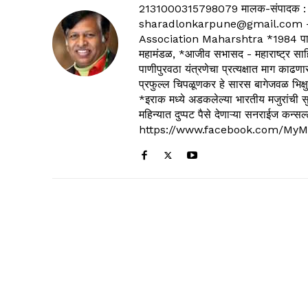
2131000315798079 मालक-संपादक :
sharadlonkarpune@gmail.com - 
Association Maharshtra *1984 पासून
महामंडळ, *आजीव सभासद - महाराष्ट्र साहित
पाणीपुरवठा यंत्रणेचा प्रत्यक्षात माग काढणा
प्रफुल्ल चिपळूणकर हे सारस बागेजवळ भिक्षु
*इराक मध्ये अडकलेल्या भारतीय मजुरांची स
महिन्यात दुप्पट पैसे देणाऱ्या सनराईज कन
https://www.facebook.com/MyM