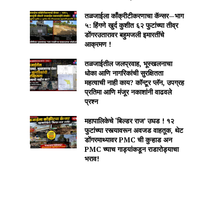
तळजाईला काँक्रीटीकरणाचा कॅन्सर—भाग
५: हिंगणे खुर्द कुशीत ६२ फुटांच्या तीव्र
डोंगरउतारावर बहुमजली इमारतींचे
आक्रमण !
तळजाईतील जलप्रवाह, भूस्खलनाचा
धोका आणि नागरिकांची सुरक्षितता
महत्वाची नाही काय? कॉन्टूर प्लॅन, उपग्रह
प्रतिमा आणि मंजूर नकाशांनी वाढवले
प्रश्न
महापालिकेचे ‘बिल्डर राज’ उघड ! १२
फुटांच्या रस्त्यावरून अवजड वाहतूक, थेट
डोंगरमाथ्यावर PMC ची कुऱ्हाड अन
PMC च्याच गाड्यांकडून राडारोड्याचा
भराव!