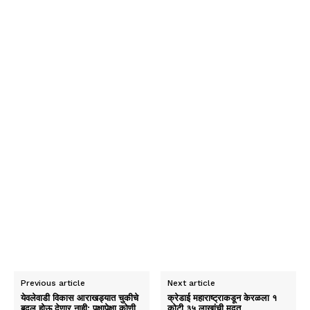
Previous article
Next article
येवलेवाडी विकास आराखड्यात चुकीचे
क्रेडाई महाराष्ट्राकडून केरळला १
बदल होऊ देणार नाही; पक्षापेक्षा कोणी
कोटी ३५ लाखांची मदत