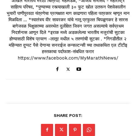
अखिल भारतीय मराठी चित्रपट महामंडळ, *आजीव सभासद - महाराष्ट्र
साहित्य परिषद, *पुण्याच्या रस्त्याखाली ३० फुट खोल उतरून पेशवेकालीन
भुयारी पाणीपुरवठा यंत्रणेचा प्रत्यक्षात माग काढणारा पहिला पत्रकार म्हणून मान
मिळविला ... *स्वातंत्र्य वीर सावरकर यांचे नातू प्रफुल्ल चिपळूणकर हे सारस
बागेजवळ भिक्षुकाच्या अवस्थेत दुर्लक्षित जिवन जगत असल्याचे सर्वप्रथम
निदर्शनास आणून दिले *इराक मध्ये अडकलेल्या भारतीय मजुरांची सुटका
होण्यासाठी विशेष प्रयत्न -लातूर मधील ५ तरुणांची सुटका . *निगडीतील २
महिन्यात दुप्पट पैसे देणाऱ्या सनराईज कन्सल्टन्सी च्या तथाकथित एल टीटीइ
हस्तकाचा पर्दाफाश-संबधित फरार
https://www.facebook.com/MyMarathiNews/
SHARE POST: