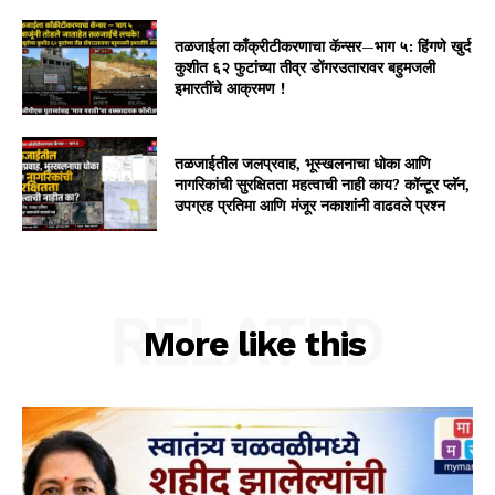
तळजाईला काँक्रीटीकरणाचा कॅन्सर—भाग ५: हिंगणे खुर्द
कुशीत ६२ फुटांच्या तीव्र डोंगरउतारावर बहुमजली
इमारतींचे आक्रमण !
तळजाईतील जलप्रवाह, भूस्खलनाचा धोका आणि
नागरिकांची सुरक्षितता महत्वाची नाही काय? कॉन्टूर प्लॅन,
उपग्रह प्रतिमा आणि मंजूर नकाशांनी वाढवले प्रश्न
RELATED
More like this