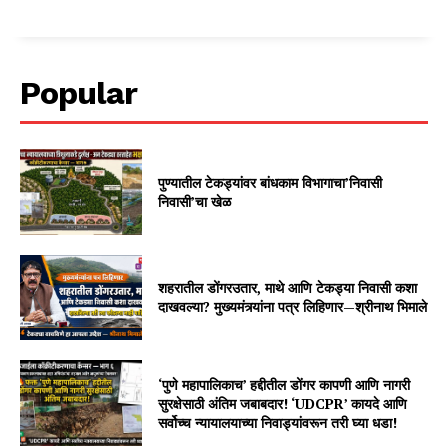
Popular
पुण्यातील टेकड्यांवर बांधकाम विभागाचा’निवासी
निवासी’चा खेळ
शहरातील डोंगरउतार, माथे आणि टेकड्या निवासी कशा
दाखवल्या? मुख्यमंत्र्यांना पत्र लिहिणार—श्रीनाथ भिमाले
‘पुणे महापालिकाच’ हद्दीतील डोंगर कापणी आणि नागरी
सुरक्षेसाठी अंतिम जबाबदार! ‘UDCPR’ कायदे आणि
सर्वोच्च न्यायालयाच्या निवाड्यांवरून तरी घ्या धडा!