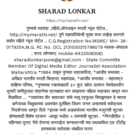
SHARAD LONKAR
https://mymarathi.net/
पुण्याचे स्वतंत्र ,पहिले,ऑनलाइन मराठी न्यूज पोर्टल..
http://mymarathi.net/ पुणे महापालिकेची मुख्य सभा लाईव्ह करणारे
सर्वात पहिले न्यूज पोर्टल .. C.G.Registration No.MSME/ MH- 26-
0179354,M.G. RC No. DCL 2131000315798079 मालक-संपादक
: शरद लोणकर( mobile-9423508306)
sharadlonkarpune@gmail.com - State Committe
Member Of Digital Media Editor Journalist Association
Maharshtra *1984 पासून पुण्यात पत्रकारिता, *आजीव सभासद -
अखिल भारतीय मराठी चित्रपट महामंडळ, *आजीव सभासद - महाराष्ट्र
साहित्य परिषद, *पुण्याच्या रस्त्याखाली ३० फुट खोल उतरून पेशवेकालीन
भुयारी पाणीपुरवठा यंत्रणेचा प्रत्यक्षात माग काढणारा पहिला पत्रकार म्हणून मान
मिळविला ... *स्वातंत्र्य वीर सावरकर यांचे नातू प्रफुल्ल चिपळूणकर हे सारस
बागेजवळ भिक्षुकाच्या अवस्थेत दुर्लक्षित जिवन जगत असल्याचे सर्वप्रथम
निदर्शनास आणून दिले *इराक मध्ये अडकलेल्या भारतीय मजुरांची सुटका
होण्यासाठी विशेष प्रयत्न -लातूर मधील ५ तरुणांची सुटका . *निगडीतील २
महिन्यात दुप्पट पैसे देणाऱ्या सनराईज कन्सल्टन्सी च्या तथाकथित एल टीटीइ
हस्तकाचा पर्दाफाश-संबधित फरार