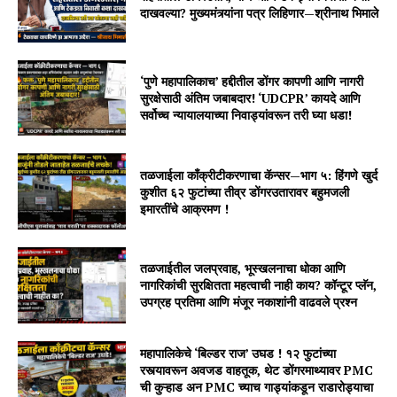
दाखवल्या? मुख्यमंत्र्यांना पत्र लिहिणार—श्रीनाथ भिमाले
‘पुणे महापालिकाच’ हद्दीतील डोंगर कापणी आणि नागरी
सुरक्षेसाठी अंतिम जबाबदार! ‘UDCPR’ कायदे आणि
सर्वोच्च न्यायालयाच्या निवाड्यांवरून तरी घ्या धडा!
तळजाईला काँक्रीटीकरणाचा कॅन्सर—भाग ५: हिंगणे खुर्द
कुशीत ६२ फुटांच्या तीव्र डोंगरउतारावर बहुमजली
इमारतींचे आक्रमण !
तळजाईतील जलप्रवाह, भूस्खलनाचा धोका आणि
नागरिकांची सुरक्षितता महत्वाची नाही काय? कॉन्टूर प्लॅन,
उपग्रह प्रतिमा आणि मंजूर नकाशांनी वाढवले प्रश्न
महापालिकेचे ‘बिल्डर राज’ उघड ! १२ फुटांच्या
रस्त्यावरून अवजड वाहतूक, थेट डोंगरमाथ्यावर PMC
ची कुऱ्हाड अन PMC च्याच गाड्यांकडून राडारोड्याचा