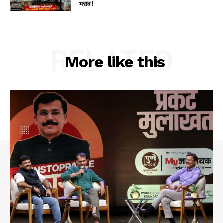
भराव!
RELATED
More like this