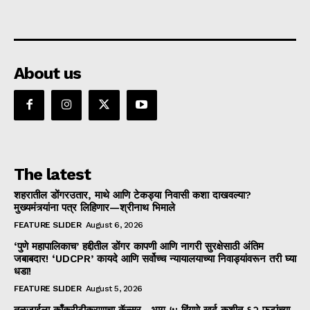
About us
The latest
शहरातील डोंगरउतार, माथे आणि टेकड्या निवासी कशा दाखवल्या?
मुख्यमंत्र्यांना पत्र लिहिणार—श्रीनाथ भिमाले
FEATURE SLIDER
August 6, 2026
‘पुणे महापालिकाच’ हद्दीतील डोंगर कापणी आणि नागरी सुरक्षेसाठी अंतिम
जबाबदार! ‘UDCPR’ कायदे आणि सर्वोच्च न्यायालयाच्या निवाड्यांवरून तरी घ्या
धडा!
FEATURE SLIDER
August 5, 2026
तळजाईला काँक्रीटीकरणाचा कॅन्सर—भाग ५: हिंगणे खुर्द कुशीत ६२ फुटांच्या