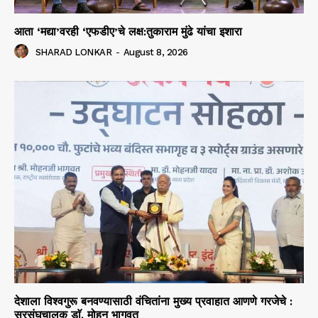
आता ‘मद्या’वरही ‘एफडीए’चे लक्ष:तुकाराम मुंढे यांचा इशारा
SHARAD LONKAR
-
August 8, 2026
देशाला विश्वगुरू बनवण्यासाठी वंचितांना मुख्य प्रवाहात आणणे गरजेचे :
सरसंघचालक डाॅ. मोहन भागवत