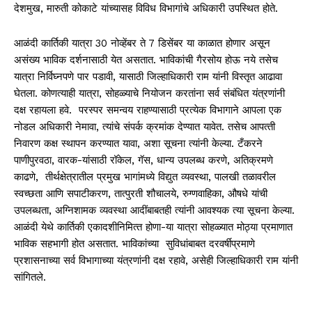
देशमुख, मारुती कोकाटे यांच्‍यासह विविध विभागांचे अधिकारी उपस्थित होते.
आळंदी कार्तिकी यात्रा 30 नोव्हेंबर ते 7 डिसेंबर या काळात होणार असून
असंख्‍य भाविक दर्शनासाठी येत असतात. भाविकांची गैरसोय होऊ नये तसेच
यात्रा निर्विघ्‍नपणे पार पडावी, यासाठी जिल्‍हाधिकारी राम यांनी विस्‍तृत आढावा
घेतला. कोणत्‍याही यात्रा, सोहळ्याचे नियोजन करतांना सर्व संबंधित यंत्रणांनी
दक्ष रहायला हवे. परस्‍पर समन्‍वय राहण्‍यासाठी प्रत्‍येक विभागाने आपला एक
नोडल अधिकारी नेमावा, त्‍यांचे संपर्क क्रमांक देण्‍यात यावेत. तसेच आपत्‍ती
निवारण कक्ष स्‍थापन करण्‍यात यावा, अशा सूचना त्‍यांनी केल्‍या. टँकरने
पाणीपुरवठा, वारक-यांसाठी रॉकेल, गॅस, धान्‍य उपलब्‍ध करणे, अतिक्रमणे
काढणे, तीर्थक्षेत्रातील प्रमुख भागांमध्‍ये विद्युत व्‍यवस्‍था, पालखी तळावरील
स्‍वच्‍छता आणि सपाटीकरण, तात्‍पुरती शौचालये, रुग्‍णवाहिका, औषधे यांची
उपलब्‍धता, अग्निशामक व्‍यवस्‍था आदींबाबतही त्‍यांनी आवश्‍यक त्‍या सूचना केल्‍या.
आळंदी येथे कार्तिकी एकादशीनिमित्‍त होणा-या यात्रा सोहळ्यात मोठ्या प्रमाणात
भाविक सहभागी होत असतात. भाविकांच्या सुविधांबाबत दरवर्षीप्रमाणे
प्रशासनाच्‍या सर्व विभागाच्‍या यंत्रणांनी दक्ष रहावे, असेही जिल्‍हाधिकारी राम यांनी
सांगितले.