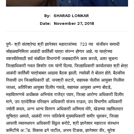
By:
SHARAD LONKAR
November 27, 2018
Date:
पुणे- श्री संतश्रेष्‍ठ श्री ज्ञानेश्‍वर महाराजांच्‍या 723 व्‍या संजीवन समाधी
सोहळ्यानिमित्‍त आळंदी कार्तिकी यात्रा संपन्न होणार आहे. या यात्रेच्‍या
यशस्‍वीतेसाठी सर्व संबंधित विभागांनी जबाबदारीने काम करावे, अशा सूचना
जिल्‍हाधिकारी नवल किशोर राम यांनी दिल्‍या. जिल्‍हाधिकारी कार्यालयात श्री क्षेत्र
आळंदी कार्तिकी यात्रेबाबत आढावा बैठक झाली. त्‍यावेळी ते बोलत होते. बैठकीस
निवासी उप जिल्‍हाधिकारी डॉ. जयश्री कटारे, सहायक पोलीस आयुक्‍त निलीमा
जाधव, अतिरिक्‍त आयुक्‍त दिलीप गावडे, सहायक आयुक्‍त अण्‍णा बोदडे,
महावितरणचे अधीक्षक अभियंता राजेंद्र पवार, जिल्‍हा आरोग्‍य अधिकारी दिलीप
माने, उप प्रादेशिक परिवहन अधिकारी संजय राऊत, उप विभागीय अधिकारी
ज्‍योती कदम, अन्‍न धान्‍य वितरण अधिकारी अस्‍मिता मोरे, खेडच्‍या तहसिलदार
सुचित्रा आमले, आळंदी नगर पालिकेचे मुख्‍याधिकारी समीर भूमकर, जिल्‍हा
आपत्‍ती व्‍यवस्‍थापन अधिकारी विठ्ठल बनोटे, श्री ज्ञानेश्‍वर महाराज संस्‍थान
कमिटीचे अॅड. विकास ढगे पाटील, अभय टिळक, ज्ञानेश्‍वर वीर, सुरेश