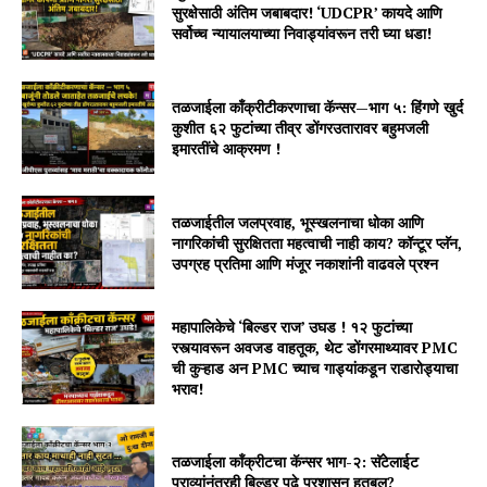
सुरक्षेसाठी अंतिम जबाबदार! ‘UDCPR’ कायदे आणि
सर्वोच्च न्यायालयाच्या निवाड्यांवरून तरी घ्या धडा!
तळजाईला काँक्रीटीकरणाचा कॅन्सर—भाग ५: हिंगणे खुर्द
कुशीत ६२ फुटांच्या तीव्र डोंगरउतारावर बहुमजली
इमारतींचे आक्रमण !
तळजाईतील जलप्रवाह, भूस्खलनाचा धोका आणि
नागरिकांची सुरक्षितता महत्वाची नाही काय? कॉन्टूर प्लॅन,
उपग्रह प्रतिमा आणि मंजूर नकाशांनी वाढवले प्रश्न
महापालिकेचे ‘बिल्डर राज’ उघड ! १२ फुटांच्या
रस्त्यावरून अवजड वाहतूक, थेट डोंगरमाथ्यावर PMC
ची कुऱ्हाड अन PMC च्याच गाड्यांकडून राडारोड्याचा
भराव!
तळजाईला कॉंक्रीटचा कॅन्सर भाग-२: सॅटेलाईट
पुराव्यांनंतरही बिल्डर पुढे प्रशासन हतबल?