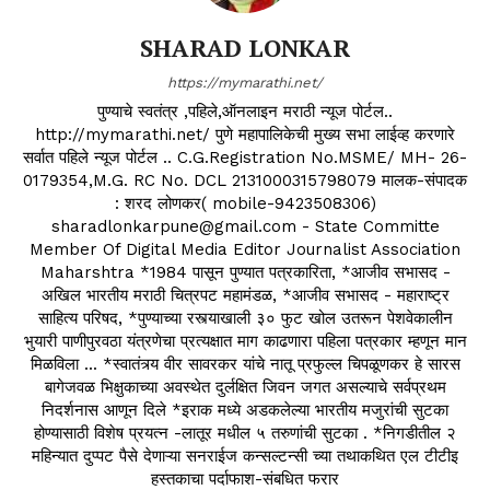
SHARAD LONKAR
https://mymarathi.net/
पुण्याचे स्वतंत्र ,पहिले,ऑनलाइन मराठी न्यूज पोर्टल..
http://mymarathi.net/ पुणे महापालिकेची मुख्य सभा लाईव्ह करणारे
सर्वात पहिले न्यूज पोर्टल .. C.G.Registration No.MSME/ MH- 26-
0179354,M.G. RC No. DCL 2131000315798079 मालक-संपादक
: शरद लोणकर( mobile-9423508306)
sharadlonkarpune@gmail.com - State Committe
Member Of Digital Media Editor Journalist Association
Maharshtra *1984 पासून पुण्यात पत्रकारिता, *आजीव सभासद -
अखिल भारतीय मराठी चित्रपट महामंडळ, *आजीव सभासद - महाराष्ट्र
साहित्य परिषद, *पुण्याच्या रस्त्याखाली ३० फुट खोल उतरून पेशवेकालीन
भुयारी पाणीपुरवठा यंत्रणेचा प्रत्यक्षात माग काढणारा पहिला पत्रकार म्हणून मान
मिळविला ... *स्वातंत्र्य वीर सावरकर यांचे नातू प्रफुल्ल चिपळूणकर हे सारस
बागेजवळ भिक्षुकाच्या अवस्थेत दुर्लक्षित जिवन जगत असल्याचे सर्वप्रथम
निदर्शनास आणून दिले *इराक मध्ये अडकलेल्या भारतीय मजुरांची सुटका
होण्यासाठी विशेष प्रयत्न -लातूर मधील ५ तरुणांची सुटका . *निगडीतील २
महिन्यात दुप्पट पैसे देणाऱ्या सनराईज कन्सल्टन्सी च्या तथाकथित एल टीटीइ
हस्तकाचा पर्दाफाश-संबधित फरार