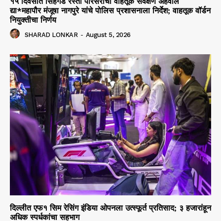
१५ दिवसांत सिंहगड रस्ता परिसराचा वाहतूक सर्वेक्षण अहवाल
द्या*महापौर मंजूषा नागपुरे यांचे पोलिस प्रशासनाला निर्देश; वाहतूक वॉर्डन
नियुक्तीचा निर्णय
SHARAD LONKAR
-
August 5, 2026
दिल्लीत एफ१ सिम रेसिंग इंडिया ओपनला उत्स्फूर्त प्रतिसाद; ३ हजारांहून
अधिक स्पर्धकांचा सहभाग