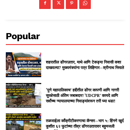
Popular
शहरातील डोंगरउतार, माथे आणि टेकड्या निवासी कशा
दाखवल्या? मुख्यमंत्र्यांना पत्र लिहिणार—श्रीनाथ भिमाले
‘पुणे महापालिकाच’ हद्दीतील डोंगर कापणी आणि नागरी
सुरक्षेसाठी अंतिम जबाबदार! ‘UDCPR’ कायदे आणि
सर्वोच्च न्यायालयाच्या निवाड्यांवरून तरी घ्या धडा!
तळजाईला काँक्रीटीकरणाचा कॅन्सर—भाग ५: हिंगणे खुर्द
कुशीत ६२ फुटांच्या तीव्र डोंगरउतारावर बहुमजली