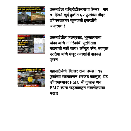
तळजाईला काँक्रीटीकरणाचा कॅन्सर—भाग
५: हिंगणे खुर्द कुशीत ६२ फुटांच्या तीव्र
डोंगरउतारावर बहुमजली इमारतींचे
आक्रमण !
तळजाईतील जलप्रवाह, भूस्खलनाचा
धोका आणि नागरिकांची सुरक्षितता
महत्वाची नाही काय? कॉन्टूर प्लॅन, उपग्रह
प्रतिमा आणि मंजूर नकाशांनी वाढवले
प्रश्न
महापालिकेचे ‘बिल्डर राज’ उघड ! १२
फुटांच्या रस्त्यावरून अवजड वाहतूक, थेट
डोंगरमाथ्यावर PMC ची कुऱ्हाड अन
PMC च्याच गाड्यांकडून राडारोड्याचा
भराव!