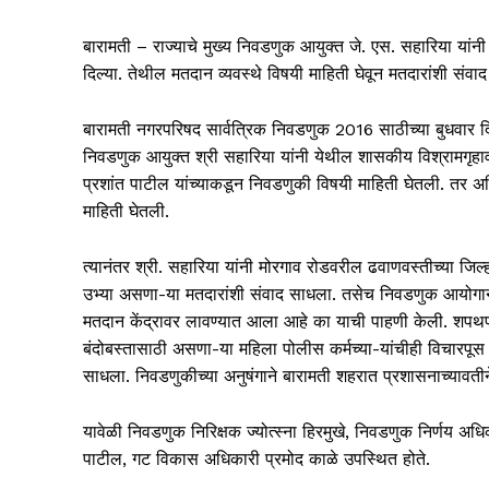
बारामती – राज्‍याचे मुख्‍य निवडणुक आयुक्‍त जे. एस. सहारिया य
दिल्‍या. तेथील मतदान व्‍यवस्‍थे विषयी माहिती घेवून मतदारांशी संव
बारामती नगरपरिषद सार्वत्रिक निवडणुक 2016 साठीच्‍या बुधव
निवडणुक आयुक्‍त श्री सहारिया यांनी येथील शासकीय विश्रामगृहावर 
प्रशांत पाटील यांच्‍याकडून निवडणुकी विषयी माहिती घेतली. तर अतिर
माहिती घेतली.
त्‍यानंतर श्री. सहारिया यांनी मोरगाव रोडवरील ढवाणवस्‍तीच्‍या जिल
उभ्‍या असणा-या मतदारांशी संवाद साधला. तसेच निवडणुक आयोगाने यावेळ
मतदान केंद्रावर लावण्‍यात आला आहे का याची पाहणी केली. शपथपत
बंदोबस्‍तासाठी असणा-या महिला पोलीस कर्मच्‍या-यांचीही विचारपू
साधला. निवडणुकीच्‍या अनुषंगाने बारामती शहरात प्रशासनाच्‍यावतीने
यावेळी निवडणुक निरिक्षक ज्‍योत्‍स्‍ना हिरमुखे, निवडणुक निर्णय
पाटील, गट विकास अधिकारी प्रमोद काळे उपस्थित होते.