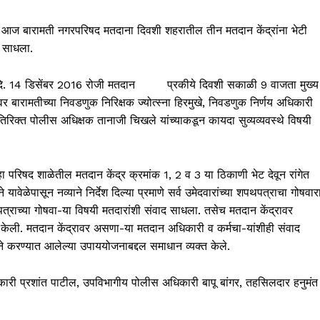
ांनी आज बारामती नगरपरिषद मतदाना दिवशी शहरातील तीन मतदान केंद्रांना भेटी
ाद साधला.
ार दि. 14 डिसेंबर 2016 रोजी मतदान प्रकीये दिवशी सकाळी 9 वाजता मुख्‍य
बारामतीच्‍या निवडणुक निरिक्षक ज्‍योत्‍स्‍ना हिरमुखे, निवडणुक निर्णय अधिकारी
िक्‍त पोलीस अधिक्षक तानाजी चिखले यांच्‍याकडून कायदा सुव्‍यव्‍यवस्‍थे विषयी
्‍हा परिषद शाळेतील मतदान केंद्र क्रमांक 1, 2 व 3 या ठिकाणी भेट देवून रांगेत
ेपासून नव्‍याने निर्देश दिल्‍या प्रमाणे सर्व उमेदवारांच्‍या शपथपत्राचा गोषवार
्राच्‍या गोषवा-या विषयी मतदारांशी संवाद साधला. तसेच मतदान केंद्रावर
स केली. मतदान केंद्रावर असणा-या मतदान अधिकारी व कर्मचा-यांशीही संवाद
 करण्‍यात आलेल्‍या उपाययोजनाबद्दल समाधान व्‍यक्‍त केले.
 अधिकारी प्रशांत पाटील, उपविभागीय पोलीस अधिकारी बापू बांगर, तहसिलदार हनुमंत