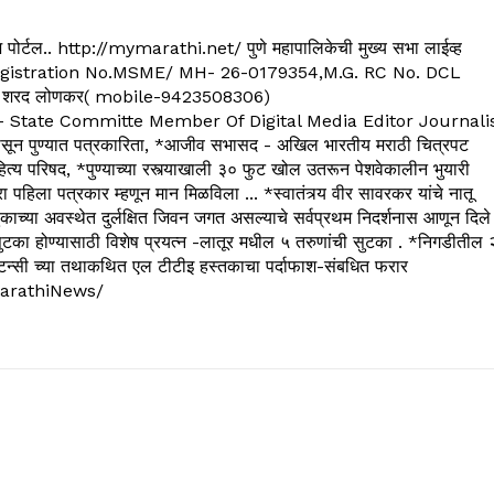
्यूज पोर्टल.. http://mymarathi.net/ पुणे महापालिकेची मुख्य सभा लाईव्ह
. C.G.Registration No.MSME/ MH- 26-0179354,M.G. RC No. DCL
 शरद लोणकर( mobile-9423508306)
State Committe Member Of Digital Media Editor Journali
 पुण्यात पत्रकारिता, *आजीव सभासद - अखिल भारतीय मराठी चित्रपट
्य परिषद, *पुण्याच्या रस्त्याखाली ३० फुट खोल उतरून पेशवेकालीन भुयारी
रा पहिला पत्रकार म्हणून मान मिळविला ... *स्वातंत्र्य वीर सावरकर यांचे नातू
काच्या अवस्थेत दुर्लक्षित जिवन जगत असल्याचे सर्वप्रथम निदर्शनास आणून दिले
ुटका होण्यासाठी विशेष प्रयत्न -लातूर मधील ५ तरुणांची सुटका . *निगडीतील 
्सल्टन्सी च्या तथाकथित एल टीटीइ हस्तकाचा पर्दाफाश-संबधित फरार
arathiNews/