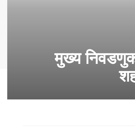
मुख्‍य निवडणु
शह