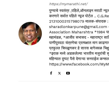
https://mymarathi.net/
पुण्याचे स्वतंत्र ,पहिले,ऑनलाइन मराठी न
करणारे सर्वात पहिले न्यूज पोर्टल .
2131000315798079 मालक-संपादक :
sharadlonkarpune@gmail.com - 
Association Maharshtra *1984 पासून
महामंडळ, *आजीव सभासद - महाराष्ट्र साहित
पाणीपुरवठा यंत्रणेचा प्रत्यक्षात माग काढणा
प्रफुल्ल चिपळूणकर हे सारस बागेजवळ भिक्षु
*इराक मध्ये अडकलेल्या भारतीय मजुरांची स
महिन्यात दुप्पट पैसे देणाऱ्या सनराईज कन
https://www.facebook.com/MyM