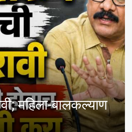
िला-बालकल्याण