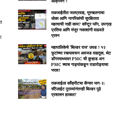
आक्रमण !
तळजाईतील जलप्रवाह, भूस्खलनाचा
धोका आणि नागरिकांची सुरक्षितता
ळत
महत्वाची नाही काय? कॉन्टूर प्लॅन, उपग्रह
प्रतिमा आणि मंजूर नकाशांनी वाढवले
प्रश्न
ा
महापालिकेचे ‘बिल्डर राज’ उघड ! १२
फुटांच्या रस्त्यावरून अवजड वाहतूक, थेट
डोंगरमाथ्यावर PMC ची कुऱ्हाड अन
PMC च्याच गाड्यांकडून राडारोड्याचा
भराव!
तळजाईला कॉंक्रीटचा कॅन्सर भाग-२:
सॅटेलाईट पुराव्यांनंतरही बिल्डर पुढे
प्रशासन हतबल?