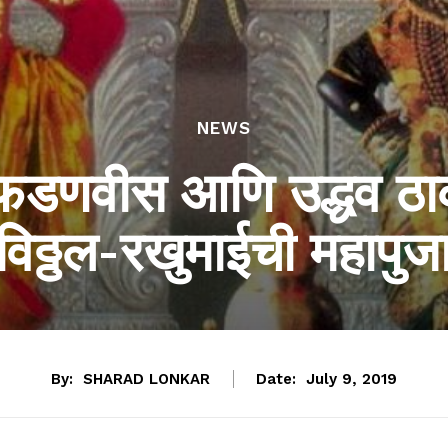
NEWS
ंद्र फडणवीस आणि उद्धव 
विठ्ठल-रखुमाईची महापुज
By:
SHARAD LONKAR
Date:
July 9, 2019