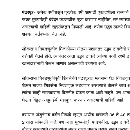
पंढरपूर-
अनेक वर्षांपासून प्रत्येक वर्षी आषाढी एकादशीला राज्याचे
फक्त मुख्यमंत्री देवेंद्र फडणवीस पूजा करणार नाहीयेत, तर त्यांच
असल्याची माहिती सूत्रांकडून मिळाली आहे. तसेच उद्धव ठाकरे श
शक्यता वर्तवण्यात येत आहे.
लोकसभा निवडणुकीत मिळालेल्या मोठ्या यशानंतर उद्धव ठाकरेंनी सर्
दर्शनही घेतले होते. त्यानंतर आता उद्धव ठाकरे त्यांच्या पत्नी रश
खासदारांनाही घेऊन जाणार असल्याची शक्यता आहे.
लोकसभा निवडणुकीपूर्वी शिवसेनेने पंढरपूरात महासभा घेत निवडणुकी
घेऊन भाजप-शिवसेना निवडणूक लढवणार असल्याचे बोलले जात आहे. उद्
त्यांना काही खासदारांना दिल्लीत घेऊन जाता आले नव्हते. पण आता आ
घेऊन विठ्ठल-रखुमाईची महापुजा करणार असल्याची माहिती आहे.
दरम्यान पांडुरंगाचे दर्शन मिळावे म्हणून आधीच वारकरी 36 ते 48 तास 
2 तास थांबवली जाते. पण आता मुख्यमंत्री फडणवीस, उद्धव ठाकरे आण
होणार असल्याने वारकऱ्यांना मात्र याचा नाहक त्रास सहन करावा