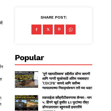
SHARE POST:
ची
Popular
शन
‘पुणे महापालिकाच’ हद्दीतील डोंगर कापणी
आणि नागरी सुरक्षेसाठी अंतिम जबाबदार!
ना
‘UDCPR’ कायदे आणि सर्वोच्च
न्यायालयाच्या निवाड्यांवरून तरी घ्या धडा!
तळजाईला काँक्रीटीकरणाचा कॅन्सर—भाग
ग
५: हिंगणे खुर्द कुशीत ६२ फुटांच्या तीव्र
न
डोंगरउतारावर बहुमजली इमारतींचे