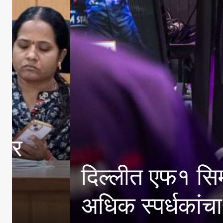
प्राचार्य डॉ.सुधाकररा
विविध गुणदर्शन तीन दिवसी