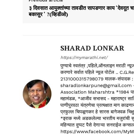
Previous article
३ दिवसात आयुक्तांच्या तावडीत सापडणार काय ‘देवदूत च
बकासुर ‘ ?(व्हिडीओ)
SHARAD LONKAR
https://mymarathi.net/
पुण्याचे स्वतंत्र ,पहिले,ऑनलाइन मराठी न
करणारे सर्वात पहिले न्यूज पोर्टल .
2131000315798079 मालक-संपादक :
sharadlonkarpune@gmail.com - 
Association Maharshtra *1984 पासून
महामंडळ, *आजीव सभासद - महाराष्ट्र साहित
पाणीपुरवठा यंत्रणेचा प्रत्यक्षात माग काढणा
प्रफुल्ल चिपळूणकर हे सारस बागेजवळ भिक्षु
*इराक मध्ये अडकलेल्या भारतीय मजुरांची स
महिन्यात दुप्पट पैसे देणाऱ्या सनराईज कन
https://www.facebook.com/MyM