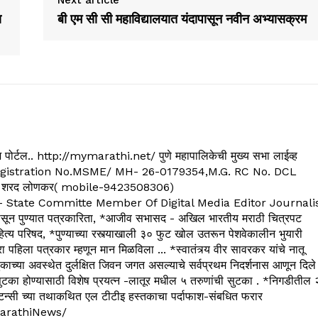
Next article
ा
बी एम सी सी महाविद्यालयात यंदापासून नवीन अभ्यासक्रम
्यूज पोर्टल.. http://mymarathi.net/ पुणे महापालिकेची मुख्य सभा लाईव्ह
. C.G.Registration No.MSME/ MH- 26-0179354,M.G. RC No. DCL
 शरद लोणकर( mobile-9423508306)
State Committe Member Of Digital Media Editor Journali
 पुण्यात पत्रकारिता, *आजीव सभासद - अखिल भारतीय मराठी चित्रपट
्य परिषद, *पुण्याच्या रस्त्याखाली ३० फुट खोल उतरून पेशवेकालीन भुयारी
रा पहिला पत्रकार म्हणून मान मिळविला ... *स्वातंत्र्य वीर सावरकर यांचे नातू
काच्या अवस्थेत दुर्लक्षित जिवन जगत असल्याचे सर्वप्रथम निदर्शनास आणून दिले
ुटका होण्यासाठी विशेष प्रयत्न -लातूर मधील ५ तरुणांची सुटका . *निगडीतील 
्सल्टन्सी च्या तथाकथित एल टीटीइ हस्तकाचा पर्दाफाश-संबधित फरार
arathiNews/