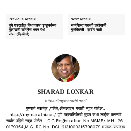
Previous article
Next article
पुणे शहरातील विधानसभा इच्छुकांच्या
स्वयंशिस्त यशस्वी उद्योगाची
मुलाखती काँग्रेस भवन येथे
गुरुकिल्ली- प्रदीप राठी
संपन्न(व्हिडीओ)
SHARAD LONKAR
https://mymarathi.net/
पुण्याचे स्वतंत्र ,पहिले,ऑनलाइन मराठी न्यूज पोर्टल..
http://mymarathi.net/ पुणे महापालिकेची मुख्य सभा लाईव्ह करणारे
सर्वात पहिले न्यूज पोर्टल .. C.G.Registration No.MSME/ MH- 26-
0179354,M.G. RC No. DCL 2131000315798079 मालक-संपादक