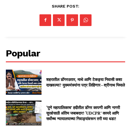
SHARE POST:
Popular
शहरातील डोंगरउतार, माथे आणि टेकड्या निवासी कशा
दाखवल्या? मुख्यमंत्र्यांना पत्र लिहिणार—श्रीनाथ भिमाले
‘पुणे महापालिकाच’ हद्दीतील डोंगर कापणी आणि नागरी
सुरक्षेसाठी अंतिम जबाबदार! ‘UDCPR’ कायदे आणि
सर्वोच्च न्यायालयाच्या निवाड्यांवरून तरी घ्या धडा!