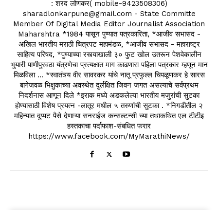
: शरद लोणकर( mobile-9423508306)
sharadlonkarpune@gmail.com - State Committe
Member Of Digital Media Editor Journalist Association
Maharshtra *1984 पासून पुण्यात पत्रकारिता, *आजीव सभासद -
अखिल भारतीय मराठी चित्रपट महामंडळ, *आजीव सभासद - महाराष्ट्र
साहित्य परिषद, *पुण्याच्या रस्त्याखाली ३० फुट खोल उतरून पेशवेकालीन
भुयारी पाणीपुरवठा यंत्रणेचा प्रत्यक्षात माग काढणारा पहिला पत्रकार म्हणून मान
मिळविला ... *स्वातंत्र्य वीर सावरकर यांचे नातू प्रफुल्ल चिपळूणकर हे सारस
बागेजवळ भिक्षुकाच्या अवस्थेत दुर्लक्षित जिवन जगत असल्याचे सर्वप्रथम
निदर्शनास आणून दिले *इराक मध्ये अडकलेल्या भारतीय मजुरांची सुटका
होण्यासाठी विशेष प्रयत्न -लातूर मधील ५ तरुणांची सुटका . *निगडीतील २
महिन्यात दुप्पट पैसे देणाऱ्या सनराईज कन्सल्टन्सी च्या तथाकथित एल टीटीइ
हस्तकाचा पर्दाफाश-संबधित फरार
https://www.facebook.com/MyMarathiNews/