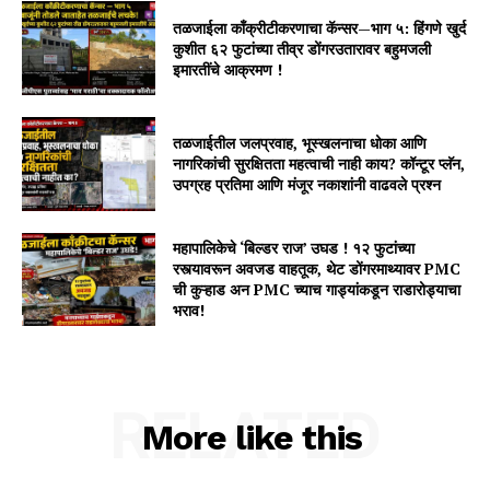
तळजाईला काँक्रीटीकरणाचा कॅन्सर—भाग ५: हिंगणे खुर्द
कुशीत ६२ फुटांच्या तीव्र डोंगरउतारावर बहुमजली
इमारतींचे आक्रमण !
तळजाईतील जलप्रवाह, भूस्खलनाचा धोका आणि
नागरिकांची सुरक्षितता महत्वाची नाही काय? कॉन्टूर प्लॅन,
उपग्रह प्रतिमा आणि मंजूर नकाशांनी वाढवले प्रश्न
महापालिकेचे ‘बिल्डर राज’ उघड ! १२ फुटांच्या
रस्त्यावरून अवजड वाहतूक, थेट डोंगरमाथ्यावर PMC
ची कुऱ्हाड अन PMC च्याच गाड्यांकडून राडारोड्याचा
भराव!
RELATED
More like this