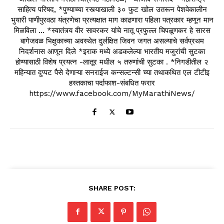
साहित्य परिषद, *पुण्याच्या रस्त्याखाली ३० फुट खोल उतरून पेशवेकालीन
भुयारी पाणीपुरवठा यंत्रणेचा प्रत्यक्षात माग काढणारा पहिला पत्रकार म्हणून मान
मिळविला ... *स्वातंत्र्य वीर सावरकर यांचे नातू प्रफुल्ल चिपळूणकर हे सारस
बागेजवळ भिक्षुकाच्या अवस्थेत दुर्लक्षित जिवन जगत असल्याचे सर्वप्रथम
निदर्शनास आणून दिले *इराक मध्ये अडकलेल्या भारतीय मजुरांची सुटका
होण्यासाठी विशेष प्रयत्न -लातूर मधील ५ तरुणांची सुटका . *निगडीतील २
महिन्यात दुप्पट पैसे देणाऱ्या सनराईज कन्सल्टन्सी च्या तथाकथित एल टीटीइ
हस्तकाचा पर्दाफाश-संबधित फरार
https://www.facebook.com/MyMarathiNews/
SHARE POST: