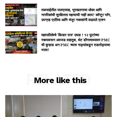
तळजाईतील जलप्रवाह, भूस्खलनाचा धोका आणि
नागरिकांची सुरक्षितता महत्वाची नाही काय? कॉन्टूर प्लॅन,
उपग्रह प्रतिमा आणि मंजूर नकाशांनी वाढवले प्रश्न
महापालिकेचे ‘बिल्डर राज’ उघड ! १२ फुटांच्या
रस्त्यावरून अवजड वाहतूक, थेट डोंगरमाथ्यावर PMC
ची कुऱ्हाड अन PMC च्याच गाड्यांकडून राडारोड्याचा
भराव!
RELATED
More like this