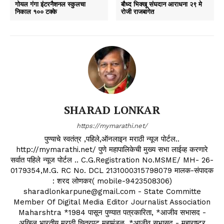
गोयल गंगा इंटरनैशनल स्कुलचा
बौध्द भिक्खू संघदान आराधना २९ मे
निकाल १०० टक्के
रोजी राजबागेत
SHARAD LONKAR
https://mymarathi.net/
पुण्याचे स्वतंत्र ,पहिले,ऑनलाइन मराठी न्यूज पोर्टल..
http://mymarathi.net/ पुणे महापालिकेची मुख्य सभा लाईव्ह करणारे
सर्वात पहिले न्यूज पोर्टल .. C.G.Registration No.MSME/ MH- 26-
0179354,M.G. RC No. DCL 2131000315798079 मालक-संपादक
: शरद लोणकर( mobile-9423508306)
sharadlonkarpune@gmail.com - State Committe
Member Of Digital Media Editor Journalist Association
Maharshtra *1984 पासून पुण्यात पत्रकारिता, *आजीव सभासद -
अखिल भारतीय मराठी चित्रपट महामंडळ, *आजीव सभासद - महाराष्ट्र