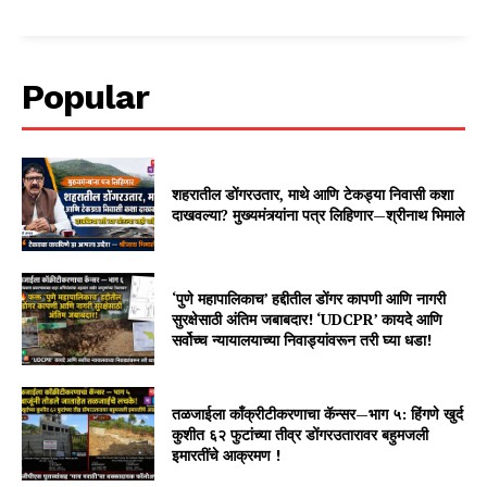
Popular
शहरातील डोंगरउतार, माथे आणि टेकड्या निवासी कशा
दाखवल्या? मुख्यमंत्र्यांना पत्र लिहिणार—श्रीनाथ भिमाले
‘पुणे महापालिकाच’ हद्दीतील डोंगर कापणी आणि नागरी
सुरक्षेसाठी अंतिम जबाबदार! ‘UDCPR’ कायदे आणि
सर्वोच्च न्यायालयाच्या निवाड्यांवरून तरी घ्या धडा!
तळजाईला काँक्रीटीकरणाचा कॅन्सर—भाग ५: हिंगणे खुर्द
कुशीत ६२ फुटांच्या तीव्र डोंगरउतारावर बहुमजली
इमारतींचे आक्रमण !