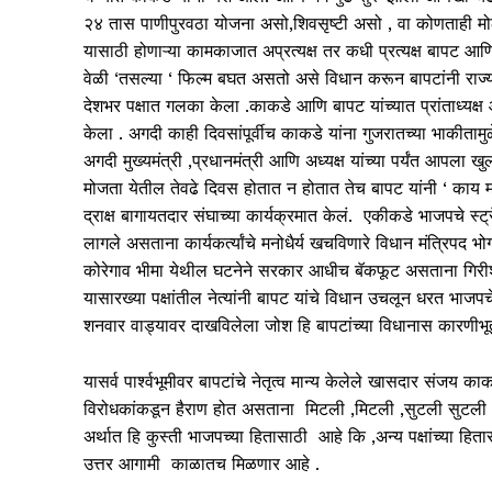
२४ तास पाणीपुरवठा योजना असो,शिवसृष्टी असो , वा कोणताही मोठ
यासाठी होणाऱ्या कामकाजात अप्रत्यक्ष तर कधी प्रत्यक्ष बापट आण
वेळी ‘तसल्या ‘ फिल्म बघत असतो असे विधान करून बापटांनी राज्
देशभर पक्षात गलका केला .काकडे आणि बापट यांच्यात प्रांताध्यक्ष आ
केला . अगदी काही दिवसांपूर्वीच काकडे यांना गुजरातच्या भाकीताम
अगदी मुख्यमंत्री ,प्रधानमंत्री आणि अध्यक्ष यांच्या पर्यंत आपला ख
मोजता येतील तेवढे दिवस होतात न होतात तेच बापट यांनी ‘ काय म
द्राक्ष बागायतदार संघाच्या कार्यक्रमात केलं. एकीकडे भाजपचे स्ट
लागले असताना कार्यकर्त्यांचे मनोधैर्य खचविणारे विधान मंत्रिपद 
कोरेगाव भीमा येथील घटनेने सरकार आधीच बॅकफूट असताना गिरीश ब
यासारख्या पक्षांतील नेत्यांनी बापट यांचे विधान उचलून धरत भ
शनवार वाड्यावर दाखविलेला जोश हि बापटांच्या विधानास कारणीभू
यासर्व पार्श्वभूमीवर बापटांचे नेतृत्व मान्य केलेले खासदार संजय क
विरोधकांकडून हैराण होत असताना मिटली ,मिटली ,सुटली सुटली 
अर्थात हि कुस्ती भाजपच्या हितासाठी आहे कि ,अन्य पक्षांच्या हित
उत्तर आगामी काळातच मिळणार आहे .