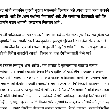
पट यांची राजकीय कुस्ती सुरूच असल्याचे दिसणार आहे .असा दावा आता राजक
तासाठी आहे कि ,अन्य पक्षांच्या हितासाठी आहे ,कि जनतेच्या हितासाठी आहे कि
्रश्नांचे उत्तर आगामी काळातच मिळणार आहे .
ाखाली पालिकेचा कारभार चालतो अशी वक्तव्ये करीत थेट मुख्यमंत्र्यांसह ,पंतप्रध
 महापालिकेच्या सार्वत्रिक निवडणुकीत महत्वपूर्ण भूमिका निभावलेले संजय काकडे
ता भाजपमधील हि गटबाजी (राजकीय कुस्ती ) तूर्तास थांबली …पण असे कुणाला वाट
यावेळी गिरीश बापटांनी आपले विधान हा फड रंगविण्यासाठी दिले आहे.
शिरोळे निवडून आले आहेत . पण शिरोळे हे सुरुवातीच्या काळात म्हणजे
वेत राहिले .पण अगदी महापालिकेच्या निवडणुकीत फोडाफोडीचे राजकारण करून
 बापट आणि त्यांच्या सहकाऱ्यांना सारखा राजकीय विषयावर मानसिक उपद्रव होत
 च्या समयी देखील राजकीय चढाओढीतच भाजपचे 2 मोर्चे निघाले. बापटांना मानणा
्षीय राजकारणापासून थोडेसे अलिप्त राहिलेले योगेश गोगावले यांनी शहर अध्यक
यांनी जंगी मोर्चां काढला . सगळीकडे विरोधी पक्षांकडून नोटबंदी विरोधात मोर्चे
टीव्हीटी दाखवून देण्यात आणि विधानसभेत मुख्यमंत्र्याकडून या मोर्चाचे कौतुक करव
ढाओढ … स्मार्ट सिटीचा बोजवारा उडला असताना ,मेट्रो वगळता ,महापालिकेतील