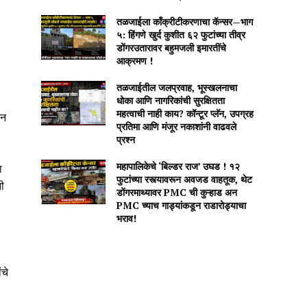
तळजाईला काँक्रीटीकरणाचा कॅन्सर—भाग
५: हिंगणे खुर्द कुशीत ६२ फुटांच्या तीव्र
डोंगरउतारावर बहुमजली इमारतींचे
आक्रमण !
तळजाईतील जलप्रवाह, भूस्खलनाचा
धोका आणि नागरिकांची सुरक्षितता
महत्वाची नाही काय? कॉन्टूर प्लॅन, उपग्रह
ान
प्रतिमा आणि मंजूर नकाशांनी वाढवले
प्रश्न
महापालिकेचे ‘बिल्डर राज’ उघड ! १२
ा
फुटांच्या रस्त्यावरून अवजड वाहतूक, थेट
ी
डोंगरमाथ्यावर PMC ची कुऱ्हाड अन
PMC च्याच गाड्यांकडून राडारोड्याचा
भराव!
ंचे