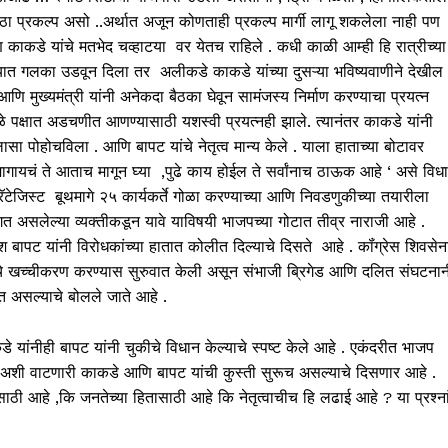
ा प्रकल्प असो ..अर्थात अजून कोणताही प्रकल्प मार्गी लागू शकलेला नाही पण
ि काकडे यांचे मतभेद चव्हाटया वर येतच राहिले . कधी काळी आम्ही हि रात्रीच्या
यात गलका उडवून दिला तर अलीकडे काकडे यांच्या दुसऱ्या भविष्यवाणीने देखील
णि मुख्यमंत्री यांनी अनेकदा बैठका घेवून सामंजस्य निर्माण करण्याचा प्रयत्न
ुळे पक्षात अडचणीत आणण्यासाठी यशस्वी प्रयत्नही झाले. त्यानंतर काकडे यांनी
ुलासा पोहोचविला . आणि बापट यांचे नेतृत्व मान्य केले . याला हाताच्या बोटावर
ागायचं ते आताच मागून घ्या ,पुढे काय होईल ते सर्वांनाच ठाऊक आहे ‘ असे विध
्रॅटेजिस्ट बूथमागे २५ कार्यकर्ते गोळा करण्याच्या आणि निवडणुकीच्या तयारीला
भोगत असलेल्या व्यक्तीकडून यावे याविषयी भाजपच्या गोटात तीव्र नाराजी आहे .
ापट यांनी विरोधकांच्या हातात कोलीत दिल्याचे दिसते आहे . कॉंग्रेस शिवसेन
ाजपचे खच्चीकरण करण्यास सुरुवात केली असून संभाजी ब्रिगेड आणि दलित संघटनान
त असल्याचे बोलले जाते आहे .
ाकडे यांनीही बापट यांनी चुकीचे विधान केल्याचे स्पष्ट केले आहे . एकंदरीत भाजप
अशी वाटणारी काकडे आणि बापट यांची कुस्ती सुरूच असल्याचे दिसणार आहे .
ासाठी आहे ,कि जनतेच्या हितासाठी आहे कि नेतृत्वाचीच हि लढाई आहे ? या प्रश्ना