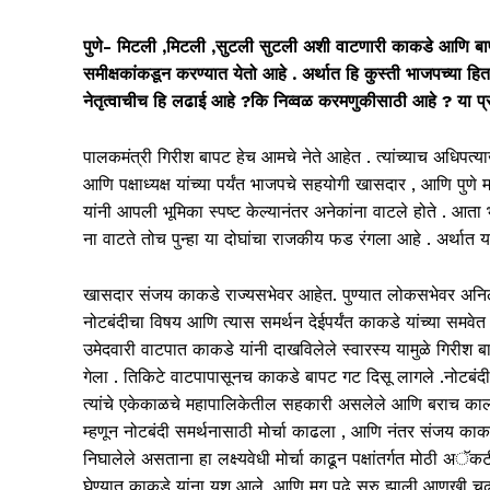
पुणे- मिटली ,मिटली ,सुटली सुटली अशी वाटणारी काकडे आणि बा
समीक्षकांकडून करण्यात येतो आहे . अर्थात हि कुस्ती भाजपच्या हि
नेतृत्वाचीच हि लढाई आहे ?कि निव्वळ करमणुकीसाठी आहे ? या प
पालकमंत्री गिरीश बापट हेच आमचे नेते आहेत . त्यांच्याच अधिपत्य
आणि पक्षाध्यक्ष यांच्या पर्यंत भाजपचे सहयोगी खासदार , आणि पुणे
यांनी आपली भूमिका स्पष्ट केल्यानंतर अनेकांना वाटले होते . आ
ना वाटते तोच पुन्हा या दोघांचा राजकीय फड रंगला आहे . अर्थात 
खासदार संजय काकडे राज्यसभेवर आहेत. पुण्यात लोकसभेवर अनिल 
नोटबंदीचा विषय आणि त्यास समर्थन देईपर्यंत काकडे यांच्या सम
उमेदवारी वाटपात काकडे यांनी दाखविलेले स्वारस्य यामुळे गिरीश
गेला . तिकिटे वाटपापासूनच काकडे बापट गट दिसू लागले .नोटबंदी
त्यांचे एकेकाळचे महापालिकेतील सहकारी असलेले आणि बराच काल पक
म्हणून नोटबंदी समर्थनासाठी मोर्चा काढला , आणि नंतर संजय काकडे 
निघालेले असताना हा लक्ष्यवेधी मोर्चा काढून पक्षांतर्गत मोठी अॅक
घेण्यात काकडे यांना यश आले. आणि मग पुढे सुरु झाली आणखी च