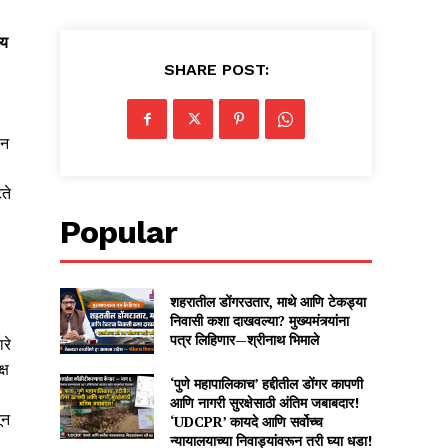
ीय
SHARE POST:
ान
ते
Popular
शहरातील डोंगरउतार, माथे आणि टेकड्या
निवासी कशा दाखवल्या? मुख्यमंत्र्यांना
पत्र लिहिणार—श्रीनाथ भिमाले
रे
्ष
‘पुणे महापालिकाच’ हद्दीतील डोंगर कापणी
आणि नागरी सुरक्षेसाठी अंतिम जबाबदार!
ून
‘UDCPR’ कायदे आणि सर्वोच्च
न्यायालयाच्या निवाड्यांवरून तरी घ्या धडा!