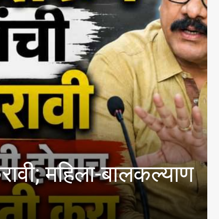
िला-बालकल्याण