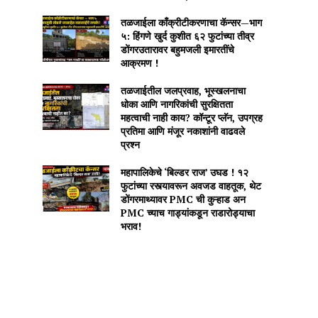
तळजाईला काँक्रीटीकरणाचा कॅन्सर—भाग
५: हिंगणे खुर्द कुशीत ६२ फुटांच्या तीव्र
डोंगरउतारावर बहुमजली इमारतींचे
आक्रमण !
तळजाईतील जलप्रवाह, भूस्खलनाचा
धोका आणि नागरिकांची सुरक्षितता
महत्वाची नाही काय? कॉन्टूर प्लॅन, उपग्रह
प्रतिमा आणि मंजूर नकाशांनी वाढवले
प्रश्न
महापालिकेचे ‘बिल्डर राज’ उघड ! १२
फुटांच्या रस्त्यावरून अवजड वाहतूक, थेट
डोंगरमाथ्यावर PMC ची कुऱ्हाड अन
PMC च्याच गाड्यांकडून राडारोड्याचा
भराव!