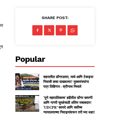
SHARE POST:
कर
ून
Popular
शहरातील डोंगरउतार, माथे आणि टेकड्या
निवासी कशा दाखवल्या? मुख्यमंत्र्यांना
पत्र लिहिणार—श्रीनाथ भिमाले
‘पुणे महापालिकाच’ हद्दीतील डोंगर कापणी
आणि नागरी सुरक्षेसाठी अंतिम जबाबदार!
‘UDCPR’ कायदे आणि सर्वोच्च
न्यायालयाच्या निवाड्यांवरून तरी घ्या धडा!