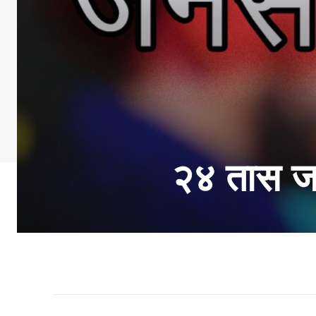
२४ तास जन