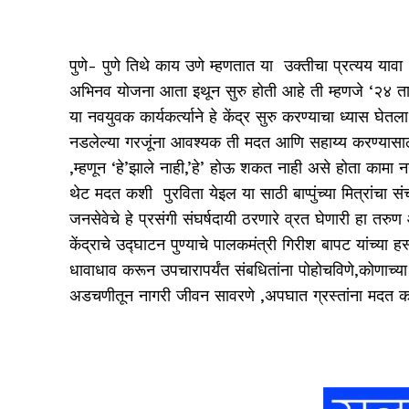
पुणे- पुणे तिथे काय उणे म्हणतात या उक्तीचा प्रत्यय या
अभिनव योजना आता इथून सुरु होती आहे ती म्हणजे ‘२४ तास 
या नवयुवक कार्यकर्त्याने हे केंद्र सुरु करण्याचा ध्यास घेत
नडलेल्या गरजूंना आवश्यक ती मदत आणि सहाय्य करण्यासाठी
,म्हणून ‘हे’झाले नाही,’हे’ होऊ शकत नाही असे होता कामा न
थेट मदत कशी पुरविता येइल या साठी बाप्पुंच्या मित्रांचा 
जनसेवेचे हे प्रसंगी संघर्षदायी ठरणारे व्रत घेणारी हा तरु
केंद्राचे उद्घाटन पुण्याचे पालकमंत्री गिरीश बापट यांच्य
धावाधाव करून उपचारापर्यंत संबधितांना पोहोचविणे,कोणाच्या 
अडचणीतून नागरी जीवन सावरणे ,अपघात ग्रस्तांना मदत करण