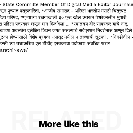
State Committe Member Of Digital Media Editor Journali
 पुण्यात पत्रकारिता, *आजीव सभासद - अखिल भारतीय मराठी चित्रपट
्य परिषद, *पुण्याच्या रस्त्याखाली ३० फुट खोल उतरून पेशवेकालीन भुयारी
रा पहिला पत्रकार म्हणून मान मिळविला ... *स्वातंत्र्य वीर सावरकर यांचे नातू
काच्या अवस्थेत दुर्लक्षित जिवन जगत असल्याचे सर्वप्रथम निदर्शनास आणून दिले
ुटका होण्यासाठी विशेष प्रयत्न -लातूर मधील ५ तरुणांची सुटका . *निगडीतील 
्सल्टन्सी च्या तथाकथित एल टीटीइ हस्तकाचा पर्दाफाश-संबधित फरार
arathiNews/
RELATED
More like this