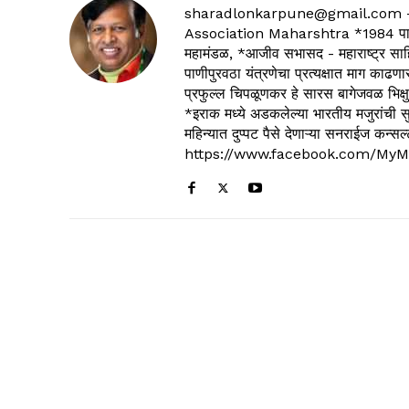
sharadlonkarpune@gmail.com - 
Association Maharshtra *1984 पासून
महामंडळ, *आजीव सभासद - महाराष्ट्र साहित
पाणीपुरवठा यंत्रणेचा प्रत्यक्षात माग काढणा
प्रफुल्ल चिपळूणकर हे सारस बागेजवळ भिक्षु
*इराक मध्ये अडकलेल्या भारतीय मजुरांची स
महिन्यात दुप्पट पैसे देणाऱ्या सनराईज कन
https://www.facebook.com/MyM