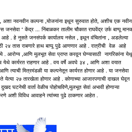
वा , अशा नवनवीन कल्पना ,योजनांना इथून सुरुवात होते, अशीच एक नवीन
जनसेवा ‘ केंद्र … निंबाळकर तालीम चौकात राघवेंद्र उर्फ बाप्पू मान
ला आहे . हे नुसते जनसंपर्क कार्यालय नसेल , इथून वंचितांना , अडलेल्या
 २४ तास राबणारे हाथ बाप्पू पुढे आणणार आहे . रात्रीची वेळ आहे
ये . आरोग्य ,आणि मुलभूत सेवा प्राप्त करवून घेण्यासाठी नागरिकांना येथ
संच येथे कार्यरत राहणार आहे . वय वर्षे अवघे ३४ , आणि अशा वयात
ण आणि त्याची मित्रमंडळी या कल्पनेतून कार्यरत होणार आहे . या जनसेवा
ा हस्ते येत्या २७ तारखेला होणार आहे . कोणाच्या आजारपणाची दाखल घेवून
दुखद घटनेची वार्ता वेळीच पोहोचविणे,मुलभूत सेवां अभावी होणाऱ्या
े अशी विविध आवाहने त्यांच्या पुढे ठाकणार आहेत .