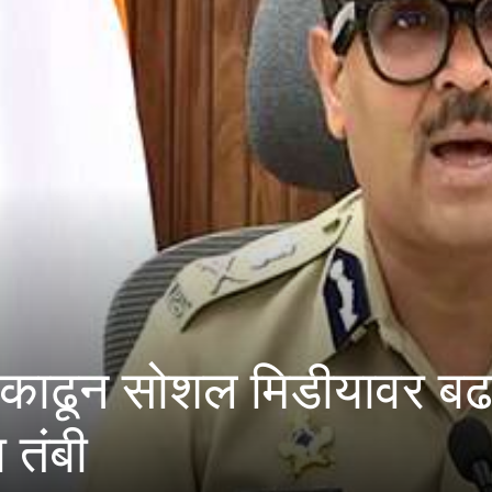
बोगद्यात मध्यरात्री एक भीषण