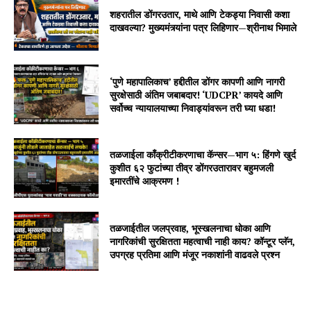
शहरातील डोंगरउतार, माथे आणि टेकड्या निवासी कशा
दाखवल्या? मुख्यमंत्र्यांना पत्र लिहिणार—श्रीनाथ भिमाले
‘पुणे महापालिकाच’ हद्दीतील डोंगर कापणी आणि नागरी
सुरक्षेसाठी अंतिम जबाबदार! ‘UDCPR’ कायदे आणि
सर्वोच्च न्यायालयाच्या निवाड्यांवरून तरी घ्या धडा!
तळजाईला काँक्रीटीकरणाचा कॅन्सर—भाग ५: हिंगणे खुर्द
कुशीत ६२ फुटांच्या तीव्र डोंगरउतारावर बहुमजली
इमारतींचे आक्रमण !
तळजाईतील जलप्रवाह, भूस्खलनाचा धोका आणि
नागरिकांची सुरक्षितता महत्वाची नाही काय? कॉन्टूर प्लॅन,
उपग्रह प्रतिमा आणि मंजूर नकाशांनी वाढवले प्रश्न