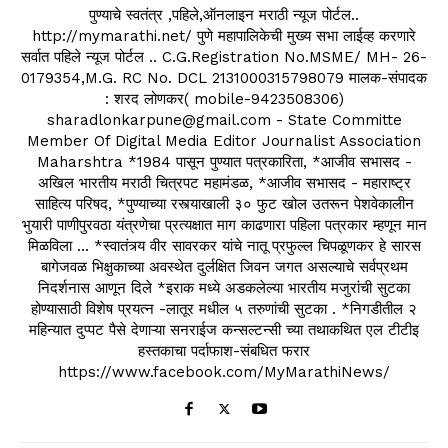
पुण्याचे स्वतंत्र ,पहिले,ऑनलाइन मराठी न्यूज पोर्टल..
http://mymarathi.net/ पुणे महापालिकेची मुख्य सभा लाईव्ह करणारे
सर्वात पहिले न्यूज पोर्टल .. C.G.Registration No.MSME/ MH- 26-
0179354,M.G. RC No. DCL 2131000315798079 मालक-संपादक
: शरद लोणकर( mobile-9423508306)
sharadlonkarpune@gmail.com - State Committe
Member Of Digital Media Editor Journalist Association
Maharshtra *1984 पासून पुण्यात पत्रकारिता, *आजीव सभासद -
अखिल भारतीय मराठी चित्रपट महामंडळ, *आजीव सभासद - महाराष्ट्र
साहित्य परिषद, *पुण्याच्या रस्त्याखाली ३० फुट खोल उतरून पेशवेकालीन
भुयारी पाणीपुरवठा यंत्रणेचा प्रत्यक्षात माग काढणारा पहिला पत्रकार म्हणून मान
मिळविला ... *स्वातंत्र्य वीर सावरकर यांचे नातू प्रफुल्ल चिपळूणकर हे सारस
बागेजवळ भिक्षुकाच्या अवस्थेत दुर्लक्षित जिवन जगत असल्याचे सर्वप्रथम
निदर्शनास आणून दिले *इराक मध्ये अडकलेल्या भारतीय मजुरांची सुटका
होण्यासाठी विशेष प्रयत्न -लातूर मधील ५ तरुणांची सुटका . *निगडीतील २
महिन्यात दुप्पट पैसे देणाऱ्या सनराईज कन्सल्टन्सी च्या तथाकथित एल टीटीइ
हस्तकाचा पर्दाफाश-संबधित फरार
https://www.facebook.com/MyMarathiNews/