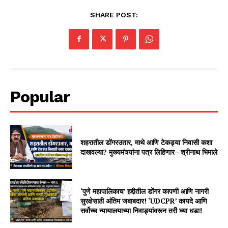
SHARE POST:
Popular
शहरातील डोंगरउतार, माथे आणि टेकड्या निवासी कशा
दाखवल्या? मुख्यमंत्र्यांना पत्र लिहिणार—श्रीनाथ भिमाले
‘पुणे महापालिकाच’ हद्दीतील डोंगर कापणी आणि नागरी
सुरक्षेसाठी अंतिम जबाबदार! ‘UDCPR’ कायदे आणि
सर्वोच्च न्यायालयाच्या निवाड्यांवरून तरी घ्या धडा!