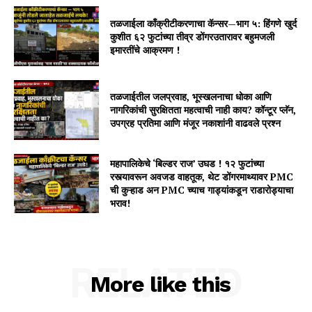
तळजाईला काँक्रीटीकरणाचा कॅन्सर—भाग ५: हिंगणे खुर्द
कुशीत ६२ फुटांच्या तीव्र डोंगरउतारावर बहुमजली
इमारतींचे आक्रमण !
तळजाईतील जलप्रवाह, भूस्खलनाचा धोका आणि
नागरिकांची सुरक्षितता महत्वाची नाही काय? कॉन्टूर प्लॅन,
उपग्रह प्रतिमा आणि मंजूर नकाशांनी वाढवले प्रश्न
महापालिकेचे ‘बिल्डर राज’ उघड ! १२ फुटांच्या
रस्त्यावरून अवजड वाहतूक, थेट डोंगरमाथ्यावर PMC
ची कुऱ्हाड अन PMC च्याच गाड्यांकडून राडारोड्याचा
भराव!
RELATED
More like this