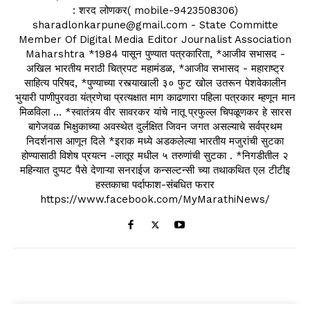
: शरद लोणकर( mobile-9423508306)
sharadlonkarpune@gmail.com - State Committe
Member Of Digital Media Editor Journalist Association
Maharshtra *1984 पासून पुण्यात पत्रकारिता, *आजीव सभासद -
अखिल भारतीय मराठी चित्रपट महामंडळ, *आजीव सभासद - महाराष्ट्र
साहित्य परिषद, *पुण्याच्या रस्त्याखाली ३० फुट खोल उतरून पेशवेकालीन
भुयारी पाणीपुरवठा यंत्रणेचा प्रत्यक्षात माग काढणारा पहिला पत्रकार म्हणून मान
मिळविला ... *स्वातंत्र्य वीर सावरकर यांचे नातू प्रफुल्ल चिपळूणकर हे सारस
बागेजवळ भिक्षुकाच्या अवस्थेत दुर्लक्षित जिवन जगत असल्याचे सर्वप्रथम
निदर्शनास आणून दिले *इराक मध्ये अडकलेल्या भारतीय मजुरांची सुटका
होण्यासाठी विशेष प्रयत्न -लातूर मधील ५ तरुणांची सुटका . *निगडीतील २
महिन्यात दुप्पट पैसे देणाऱ्या सनराईज कन्सल्टन्सी च्या तथाकथित एल टीटीइ
हस्तकाचा पर्दाफाश-संबधित फरार
https://www.facebook.com/MyMarathiNews/