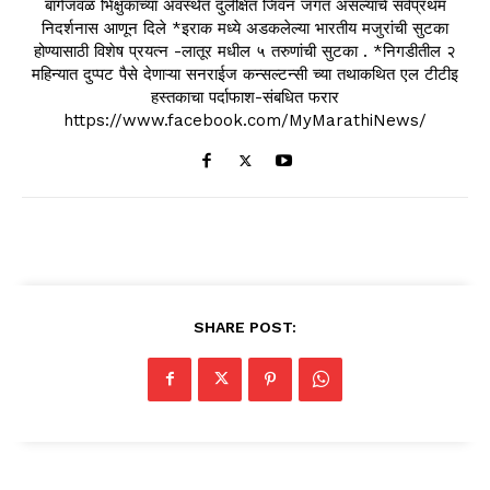
बागेजवळ भिक्षुकाच्या अवस्थेत दुर्लक्षित जिवन जगत असल्याचे सर्वप्रथम
निदर्शनास आणून दिले *इराक मध्ये अडकलेल्या भारतीय मजुरांची सुटका
होण्यासाठी विशेष प्रयत्न -लातूर मधील ५ तरुणांची सुटका . *निगडीतील २
महिन्यात दुप्पट पैसे देणाऱ्या सनराईज कन्सल्टन्सी च्या तथाकथित एल टीटीइ
हस्तकाचा पर्दाफाश-संबधित फरार
https://www.facebook.com/MyMarathiNews/
SHARE POST: