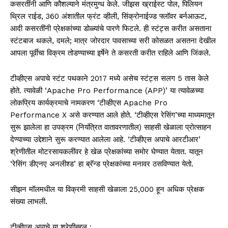
कसरतींनी आणि कौशल्याने मंत्रमुग्ध केले. जीझस ख्राईस्ट पोल, पिलियन
थ्रिल राईड, 360 अंशातील फ्रंट व्हीली, सिंक्रोनाईज्ड फ्लॉवर बर्नआऊट,
आदी कसरतींनी प्रेक्षकांच्या डोळ्यांचे पारणे फिटले. ही स्टंट्स करीत असताना
स्टंटबाज थकले, दमले; मात्र जोरदार पावसाच्या सरी कोसळत असतना देखील
आपला पूर्वीचा विक्रम तोडण्याच्या इर्षेने ते कसरती करीत राहिले आणि जिंकले.
टीव्हीएस अपाचे स्टंट पथकाने 2017 मध्ये असेच स्टंट्स सलग 5 तास केले
होते. त्यावेळी ‘Apache Pro Performance (APP)’ या त्यावेळच्या
लोकप्रिय कार्यक्रमाचे नामकरण ‘टीव्हीएस Apache Pro
Performance X असे करण्यात आले होते. ‘टीव्हीएस रेसिंग’च्या माध्यमातून
सुरू झालेला हा उपक्रम (नियंत्रित वातावरणातील) साहसी खेळाला प्रोत्साहन
देण्याच्या उद्देशाने सुरू करण्यात आलेला आहे. ‘टीव्हीएस अपाचे आरटीआर’
श्रेणीतील मोटरसायकलींवर हे खेळ प्रेक्षकांच्या समोर घेण्यात येतात. यातून
‘रेसिंग डीएनए अनलीश्ड’ हा ब्रॅन्ड प्रेक्षकांच्या मनावर ठसविण्यात येतो.
सीझन मॉलमधील या विक्रमी साहसी खेळाला 25,000 हून अधिक प्रेक्षक
संख्या लाभली.
टीव्हीएस अपाचे या श्रेणीबद्दल :