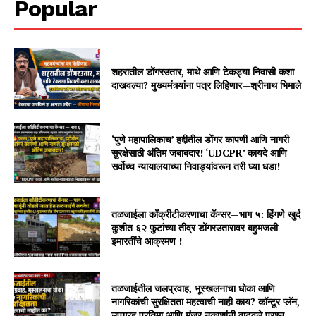
Popular
शहरातील डोंगरउतार, माथे आणि टेकड्या निवासी कशा
दाखवल्या? मुख्यमंत्र्यांना पत्र लिहिणार—श्रीनाथ भिमाले
‘पुणे महापालिकाच’ हद्दीतील डोंगर कापणी आणि नागरी
सुरक्षेसाठी अंतिम जबाबदार! ‘UDCPR’ कायदे आणि
सर्वोच्च न्यायालयाच्या निवाड्यांवरून तरी घ्या धडा!
तळजाईला काँक्रीटीकरणाचा कॅन्सर—भाग ५: हिंगणे खुर्द
कुशीत ६२ फुटांच्या तीव्र डोंगरउतारावर बहुमजली
इमारतींचे आक्रमण !
तळजाईतील जलप्रवाह, भूस्खलनाचा धोका आणि
नागरिकांची सुरक्षितता महत्वाची नाही काय? कॉन्टूर प्लॅन,
उपग्रह प्रतिमा आणि मंजूर नकाशांनी वाढवले प्रश्न