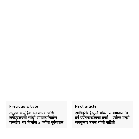
Previous article
Next article
कठुआ सामूहिक बलात्कार आणि
सावित्रीबाई फुले यांच्या जन्मगावास ‘ब’
हत्येप्रकरणी सांझी रामसह तिघांना
वर्ग पर्यटनस्थळाचा दर्जा – पर्यटन मंत्री
जन्मठेप, तर तिघांना 5 वर्षांचा तुरुंगवास
जयकुमार रावल यांची माहिती