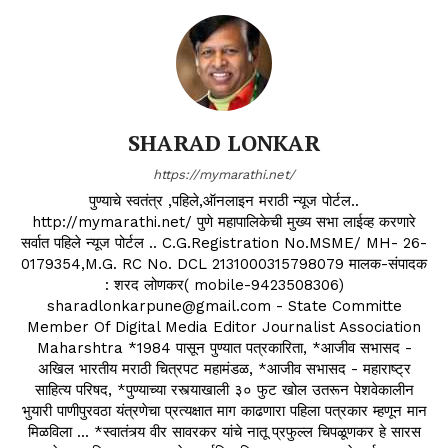
SHARAD LONKAR
https://mymarathi.net/
पुण्याचे स्वतंत्र ,पहिले,ऑनलाइन मराठी न्यूज पोर्टल..
http://mymarathi.net/ पुणे महापालिकेची मुख्य सभा लाईव्ह करणारे
सर्वात पहिले न्यूज पोर्टल .. C.G.Registration No.MSME/ MH- 26-
0179354,M.G. RC No. DCL 2131000315798079 मालक-संपादक
: शरद लोणकर( mobile-9423508306)
sharadlonkarpune@gmail.com - State Committe
Member Of Digital Media Editor Journalist Association
Maharshtra *1984 पासून पुण्यात पत्रकारिता, *आजीव सभासद -
अखिल भारतीय मराठी चित्रपट महामंडळ, *आजीव सभासद - महाराष्ट्र
साहित्य परिषद, *पुण्याच्या रस्त्याखाली ३० फुट खोल उतरून पेशवेकालीन
भुयारी पाणीपुरवठा यंत्रणेचा प्रत्यक्षात माग काढणारा पहिला पत्रकार म्हणून मान
मिळविला ... *स्वातंत्र्य वीर सावरकर यांचे नातू प्रफुल्ल चिपळूणकर हे सारस