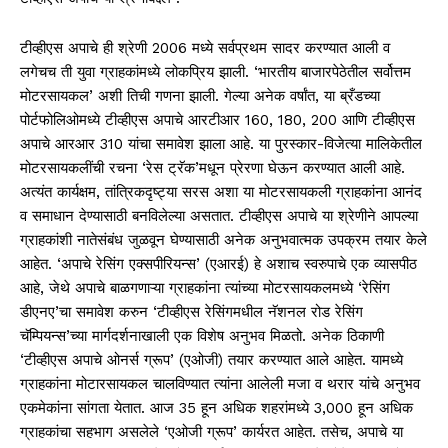
टीव्हीएस अपाचे ही श्रेणी 2006 मध्ये सर्वप्रथम सादर करण्यात आली व
लगेचच ती युवा ग्राहकांमध्ये लोकप्रिय झाली. ‘भारतीय बाजारपेठेतील सर्वोत्तम
मोटरसायकल’ अशी तिची गणना झाली. गेल्या अनेक वर्षांत, या ब्रँडच्या
पोर्टफोलिओमध्ये टीव्हीएस अपाचे आरटीआर 160, 180, 200 आणि टीव्हीएस
अपाचे आरआर 310 यांचा समावेश झाला आहे. या पुरस्कार-विजेत्या मालिकेतील
मोटरसायकलींची रचना ‘रेस ट्रॅक’मधून प्रेरणा घेऊन करण्यात आली आहे.
अत्यंत कार्यक्षम, तांत्रिकदृष्ट्या सरस अशा या मोटरसायकली ग्राहकांना आनंद
व समाधान देण्यासाठी बनविलेल्या असतात. टीव्हीएस अपाचे या श्रेणीने आपल्या
ग्राहकांशी नातेसंबंध जुळवून घेण्यासाठी अनेक अनुभवात्मक उपक्रम तयार केले
आहेत. ‘अपाचे रेसिंग एक्सपीरियन्स’ (एआरई) हे अशाच स्वरुपाचे एक व्यासपीठ
आहे, जेथे अपाचे बाळगणाऱ्या ग्राहकांना त्यांच्या मोटरसायकलमध्ये ‘रेसिंग
डीएनए’चा समावेश करुन ‘टीव्हीएस रेसिंगमधील नॅशनल रोड रेसिंग
चॅम्पियन्स’च्या मार्गदर्शनाखाली एक विशेष अनुभव मिळतो. अनेक ठिकाणी
‘टीव्हीएस अपाचे ओनर्स ग्रूप’ (एओजी) तयार करण्यात आले आहेत. यामध्ये
ग्राहकांना मोटारसायकल चालविण्यात त्यांना आलेली मजा व थरार यांचे अनुभव
एकमेकांना सांगता येतात. आज 35 हून अधिक शहरांमध्ये 3,000 हून अधिक
ग्राहकांचा सहभाग असलेले ‘एओजी ग्रूप’ कार्यरत आहेत. तसेच, अपाचे या