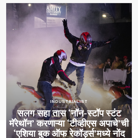
INDUSTRIALIST
सलग सहा तास ‘नॉन-स्टॉप स्टंट
मॅरेथॉन’ करणाऱ्या ‘टीव्हीएस अपाचे’ची
‘एशिया बुक ऑफ रेकॉर्ड्स’मध्ये नोंद