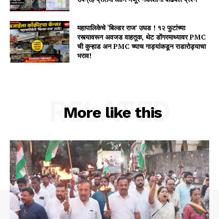
महापालिकेचे ‘बिल्डर राज’ उघड ! १२ फुटांच्या
रस्त्यावरून अवजड वाहतूक, थेट डोंगरमाथ्यावर PMC
ची कुऱ्हाड अन PMC च्याच गाड्यांकडून राडारोड्याचा
भराव!
RELATED
More like this