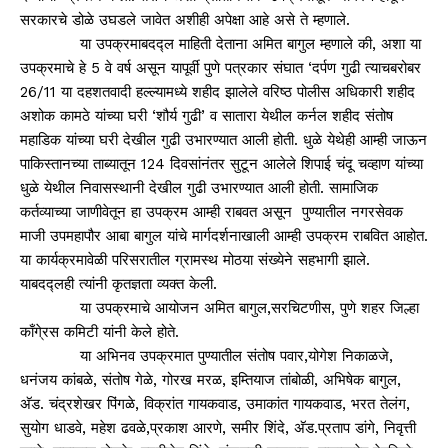
सरकारचे डोळे उघडले जावेत अशीही अपेक्षा आहे असे ते म्हणाले.
या उपक्रमाबदद्ल माहिती देताना अमित बागुल म्हणाले की, अशा या
उपक्रमाचे हे 5 वे वर्ष असून यापूर्वी पुणे पत्रकार संघात ‘दर्पण गुढी त्याचबरोबर
26/11 या दहशतवादी हल्ल्यामध्ये शहीद झालेले वरिष्ठ पोलीस अधिकारी शहीद
अशोक कामठे यांच्या घरी ‘शौर्य गुढी’ व सातारा येथील कर्नल शहीद संतोष
महाडिक यांच्या घरी देखील गुढी उभारण्यात आली होती. धुळे येथेही आम्ही जाऊन
पाकिस्तानच्या ताब्यातून 124 दिवसांनंतर सुटून आलेले शिपाई चंदू चव्हाण यांच्या
धुळे येथील निवासस्थानी देखील गुढी उभारण्यात आली होती. सामाजिक
कर्तव्याच्या जाणीवेतून हा उपक्रम आम्ही राबवत असून पुण्यातील नगरसेवक
माजी उपमहापौर आबा बागुल यांचे मार्गदर्शनाखाली आम्ही उपक्रम राबवित आहोत.
या कार्यक्रमावेळी परिसरातील ग्रामस्थ मोठया संख्येने सहभागी झाले.
याबदद्लही त्यांनी कृतज्ञता व्यक्त केली.
या उपक्रमाचे आयोजन अमित बागुल,सरचिटणीस, पुणे शहर जिल्हा
काँगे्रस कमिटी यांनी केले होते.
या अभिनव उपक्रमात पुण्यातील संतोष पवार,योगेश निकाळजे,
धनंजय कांबळे, संतोष गेळे, गोरख मरळ, इम्तियाज तांबोळी, अभिषेक बागुल,
अ‍ॅड. चंद्रशेखर पिंगळे, विक्रांत गायकवाड, उमाकांत गायकवाड, भरत तेलंग,
सुयोग धाडवे, महेश ढवळे,प्रकाश आरणे, समीर शिंदे, अ‍ॅड.प्रताप डांगे, निवृत्ती