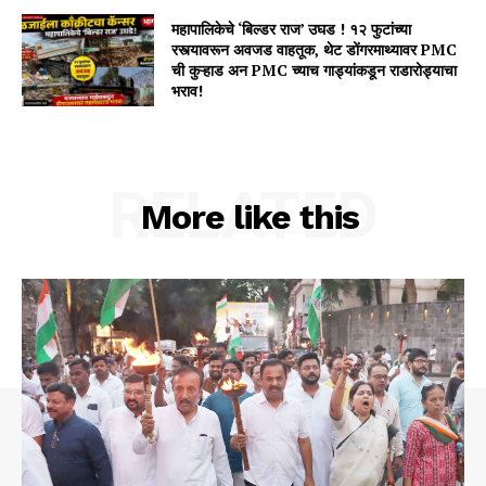
महापालिकेचे ‘बिल्डर राज’ उघड ! १२ फुटांच्या
रस्त्यावरून अवजड वाहतूक, थेट डोंगरमाथ्यावर PMC
ची कुऱ्हाड अन PMC च्याच गाड्यांकडून राडारोड्याचा
भराव!
RELATED
More like this