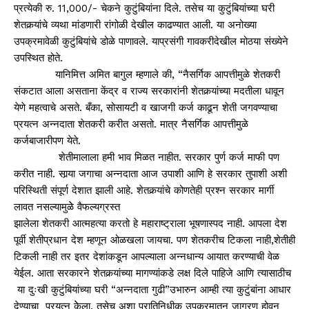
प्रत्येकी रु. 11,000/- चेकने कुटुंबियांना दिले. तसेच या कुटुंबियांच्या घरी
शेतकर्‍यांचे व्यथा मांडणारी रांगोळी देखील काढण्यात आली. या अनोख्या
उपक्रमावेळी कुटुंबियांचे डोळे पाणावले. याप्रसंगी गावकरीदेखील मोठया संख्येने
उपस्थित होते.
यानिमित्त अमित बागुल म्हणाले की, “नैसर्गिक आपत्तीमुळे शेतकरी
संकटात आला असताना केंद्र व राज्य सरकारांनी शेतकर्‍यांच्या मदतीला धावून
येणे महत्वाचे असते. बँका, सोसायटी व खाजगी कर्ज काढून शेती जगवण्याचा
प्रयत्न अन्नदाता शेतकरी करीत असतो. मात्र नैसर्गिक आपत्तीमुळे
कर्जबाजारीपण येते.
शेतीमालाला हमी भाव मिळत नाहीत. सरकार पुर्ण कर्ज माफी पण
करीत नाही. सार्‍या जगाचा अन्नदाता आज उपाशी आणि हे सरकार तुपाशी अशी
परिस्थिती संपूर्ण देशात झाली आहे. शेतकर्‍यांचे कोणतेही प्रश्न सरकार मार्गी
लावत नसल्यामुळेे वैफल्यग्रस्त
झालेला शेतकरी आत्महत्या करतो हे महाराष्ट्राला भूषणास्पद नाही. आपला देश
पूर्वी शेतीप्रधान देश म्हणून ओळखला जायचा. पण शेतकरीच टिकला नाही,शेतीही
टिकली नाही तर इतर देशांकडून आपल्याला अन्नधान्य आयात करण्याची वेळ
येईल. आता सरकारने शेतकर्‍यांच्या मागण्यांकडे लक्ष दिले पाहिजे आणि त्यासाठीच
या दुःखी कुटुंबियांच्या घरी “अन्नदाता गुढी”उभारुन आम्ही त्या कुटुंबांना आधार
देण्याचा प्रयत्न केेला. तसेच अशा प्रातिनिधीक उपक्रमातून जागरण होवून