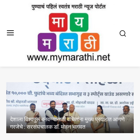
वण्यासाठी वंचितांना मुख्य प्रवाहात आणणे
E20 पेट्रोल मधील पाण्या
क डाॅ. मोहन भागवत
अस्तित्वासंबंधी तेल विपणन 