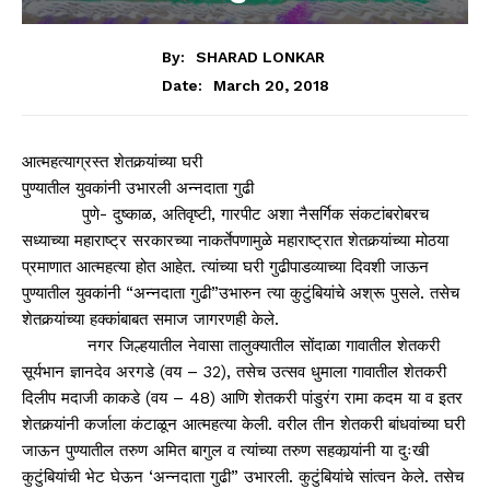
By:
SHARAD LONKAR
March 20, 2018
Date:
आत्महत्याग्रस्त शेतकर्‍यांच्या घरी
पुण्यातील युवकांनी उभारली अन्नदाता गुढी
पुणे- दुष्काळ, अतिवृष्टी, गारपीट अशा नैसर्गिक संकटांबरोबरच
सध्याच्या महाराष्ट्र सरकारच्या नाकर्तेपणामुळे महाराष्ट्रात शेतकर्‍यांच्या मोठया
प्रमाणात आत्महत्या होत आहेत. त्यांच्या घरी गुढीपाडव्याच्या दिवशी जाऊन
पुण्यातील युवकांनी “अन्नदाता गुढी”उभारुन त्या कुटुंबियांचे अश्रू पुसले. तसेच
शेतकर्‍यांच्या हक्कांबाबत समाज जागरणही केले.
नगर जिल्हयातील नेवासा तालुक्यातील सोंदाळा गावातील शेतकरी
सूर्यभान ज्ञानदेव अरगडे (वय – 32), तसेच उत्सव धुमाला गावातील शेतकरी
दिलीप मदाजी काकडे (वय – 48) आणि शेतकरी पांडुरंग रामा कदम या व इतर
शेतकर्‍यांनी कर्जाला कंटाळून आत्महत्या केली. वरील तीन शेतकरी बांधवांच्या घरी
जाऊन पुण्यातील तरुण अमित बागुल व त्यांच्या तरुण सहकार्‍यांनी या दुःखी
कुटुंबियांची भेट घेऊन ‘अन्नदाता गुढी” उभारली. कुटुंबियांचे सांत्वन केले. तसेच