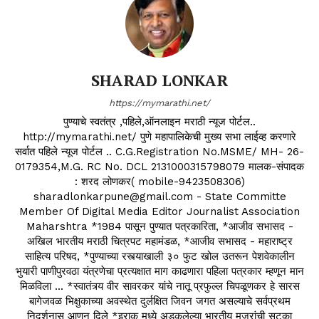
SHARAD LONKAR
https://mymarathi.net/
पुण्याचे स्वतंत्र ,पहिले,ऑनलाइन मराठी न्यूज पोर्टल..
http://mymarathi.net/ पुणे महापालिकेची मुख्य सभा लाईव्ह करणारे
सर्वात पहिले न्यूज पोर्टल .. C.G.Registration No.MSME/ MH- 26-
0179354,M.G. RC No. DCL 2131000315798079 मालक-संपादक
: शरद लोणकर( mobile-9423508306)
sharadlonkarpune@gmail.com - State Committe
Member Of Digital Media Editor Journalist Association
Maharshtra *1984 पासून पुण्यात पत्रकारिता, *आजीव सभासद -
अखिल भारतीय मराठी चित्रपट महामंडळ, *आजीव सभासद - महाराष्ट्र
साहित्य परिषद, *पुण्याच्या रस्त्याखाली ३० फुट खोल उतरून पेशवेकालीन
भुयारी पाणीपुरवठा यंत्रणेचा प्रत्यक्षात माग काढणारा पहिला पत्रकार म्हणून मान
मिळविला ... *स्वातंत्र्य वीर सावरकर यांचे नातू प्रफुल्ल चिपळूणकर हे सारस
बागेजवळ भिक्षुकाच्या अवस्थेत दुर्लक्षित जिवन जगत असल्याचे सर्वप्रथम
निदर्शनास आणून दिले *इराक मध्ये अडकलेल्या भारतीय मजुरांची सुटका