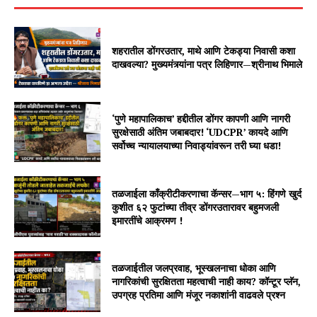
शहरातील डोंगरउतार, माथे आणि टेकड्या निवासी कशा
दाखवल्या? मुख्यमंत्र्यांना पत्र लिहिणार—श्रीनाथ भिमाले
‘पुणे महापालिकाच’ हद्दीतील डोंगर कापणी आणि नागरी
सुरक्षेसाठी अंतिम जबाबदार! ‘UDCPR’ कायदे आणि
सर्वोच्च न्यायालयाच्या निवाड्यांवरून तरी घ्या धडा!
तळजाईला काँक्रीटीकरणाचा कॅन्सर—भाग ५: हिंगणे खुर्द
कुशीत ६२ फुटांच्या तीव्र डोंगरउतारावर बहुमजली
इमारतींचे आक्रमण !
तळजाईतील जलप्रवाह, भूस्खलनाचा धोका आणि
नागरिकांची सुरक्षितता महत्वाची नाही काय? कॉन्टूर प्लॅन,
उपग्रह प्रतिमा आणि मंजूर नकाशांनी वाढवले प्रश्न