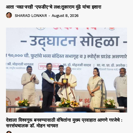
आता ‘मद्या’वरही ‘एफडीए’चे लक्ष:तुकाराम मुंढे यांचा इशारा
SHARAD LONKAR
-
August 8, 2026
देशाला विश्वगुरू बनवण्यासाठी वंचितांना मुख्य प्रवाहात आणणे गरजेचे :
सरसंघचालक डाॅ. मोहन भागवत