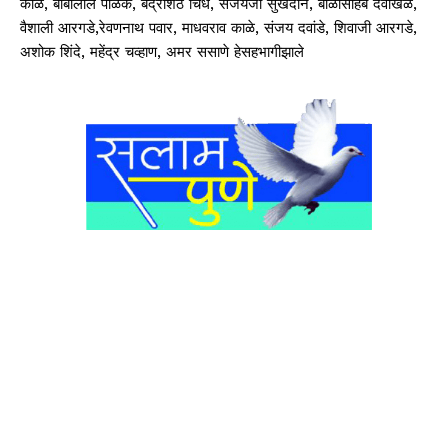
काळे, बाबालाल पोळके, बद्रीशेठ चिंधे, संजयजी सुखदान, बाळासाहेब देवखिळे,
वैशाली आरगडे,रेवणनाथ पवार, माधवराव काळे, संजय दवांडे, शिवाजी आरगडे,
अशोक शिंदे, महेंद्र चव्हाण, अमर ससाणे हेसहभागीझाले