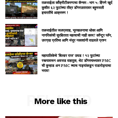
तळजाईला काँक्रीटीकरणाचा कॅन्सर—भाग ५: हिंगणे खुर्द
कुशीत ६२ फुटांच्या तीव्र डोंगरउतारावर बहुमजली
इमारतींचे आक्रमण !
तळजाईतील जलप्रवाह, भूस्खलनाचा धोका आणि
नागरिकांची सुरक्षितता महत्वाची नाही काय? कॉन्टूर प्लॅन,
उपग्रह प्रतिमा आणि मंजूर नकाशांनी वाढवले प्रश्न
महापालिकेचे ‘बिल्डर राज’ उघड ! १२ फुटांच्या
रस्त्यावरून अवजड वाहतूक, थेट डोंगरमाथ्यावर PMC
ची कुऱ्हाड अन PMC च्याच गाड्यांकडून राडारोड्याचा
भराव!
RELATED
More like this