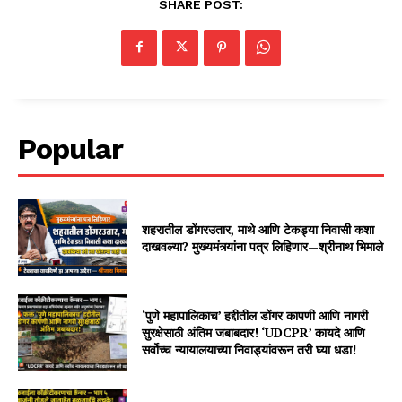
SHARE POST:
Popular
शहरातील डोंगरउतार, माथे आणि टेकड्या निवासी कशा
दाखवल्या? मुख्यमंत्र्यांना पत्र लिहिणार—श्रीनाथ भिमाले
‘पुणे महापालिकाच’ हद्दीतील डोंगर कापणी आणि नागरी
सुरक्षेसाठी अंतिम जबाबदार! ‘UDCPR’ कायदे आणि
सर्वोच्च न्यायालयाच्या निवाड्यांवरून तरी घ्या धडा!