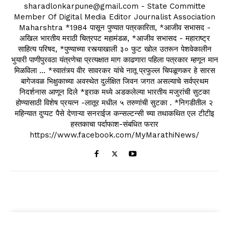
sharadlonkarpune@gmail.com - State Committe
Member Of Digital Media Editor Journalist Association
Maharshtra *1984 पासून पुण्यात पत्रकारिता, *आजीव सभासद -
अखिल भारतीय मराठी चित्रपट महामंडळ, *आजीव सभासद - महाराष्ट्र
साहित्य परिषद, *पुण्याच्या रस्त्याखाली ३० फुट खोल उतरून पेशवेकालीन
भुयारी पाणीपुरवठा यंत्रणेचा प्रत्यक्षात माग काढणारा पहिला पत्रकार म्हणून मान
मिळविला ... *स्वातंत्र्य वीर सावरकर यांचे नातू प्रफुल्ल चिपळूणकर हे सारस
बागेजवळ भिक्षुकाच्या अवस्थेत दुर्लक्षित जिवन जगत असल्याचे सर्वप्रथम
निदर्शनास आणून दिले *इराक मध्ये अडकलेल्या भारतीय मजुरांची सुटका
होण्यासाठी विशेष प्रयत्न -लातूर मधील ५ तरुणांची सुटका . *निगडीतील २
महिन्यात दुप्पट पैसे देणाऱ्या सनराईज कन्सल्टन्सी च्या तथाकथित एल टीटीइ
हस्तकाचा पर्दाफाश-संबधित फरार
https://www.facebook.com/MyMarathiNews/