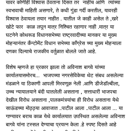
यावर कोणीही विश्वास ठेवताना दिसत तर नाहीच आणि त्यांच्या
स्वभावाची माहिती असणारे, ते कधी गुंडा गर्दी करतील, यावरही
विश्वास ठेवायला तयार नाहीत . यातील जे काही असेल ते ,खरे
खोटे फार काळ लपून मात्र निश्चित रहाणार नाही .मात्र या
घटनेने कोथरूड विधानसभेच्या राष्ट्रवादीच्या मानकर या मुख्य
मोहऱ्यानंतर कँन्टोमेंट विधान सभेच्या कॉंग्रेस च्या मुख्य मोहऱ्याला
दणका दिल्याचे राजकीय वर्तुळात बोलले जाते आहे.
विशेष म्हणजे हा प्रकार झाला तो अविनाश बागवे यांच्या
कार्यालयासमोरच… भाजपच्या नगरसेविकेचा थेट संबध असलेल्या
मंडळाने या ठिकाणी आपली मिरवणूक नेली .आणि डीजेडॉल्बीला,
उच्च न्यायालयाने बंदी घातलेली असताना , सत्ताधारी भाजपचा
देखील विरोध असताना ,पालकमंत्र्यांचा ही विरोध असताना येथे
साऊंडच्या मोठ्ठ्या आवाजात ..पाटील आला ..पाटील आला … या
गाण्यावर बराच काळ येथे कार्यालयात उपस्थित असलेल्या अविनाश
बागवे यांना टस्सल देण्याचा प्रयत्न केला .हे स्पष्ट दिसते आहे