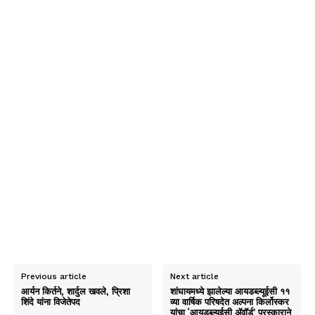
Previous article
Next article
आर्यन किर्तने, शार्दुल खवले, प्रिशा
शांघायमध्ये झालेल्या आयडब्ल्यूईसी ११
शिंदे यांना विजेतेपद
व्या वार्षिक परिषदेत अल्पना किर्लोस्कर
यांचा ‘आयडब्ल्यूईसी ॲवॉर्ड’ पुरस्काराने