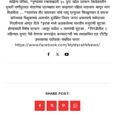
साहित्य परिषद, *पुण्याच्या रस्त्याखाली ३० फुट खोल उतरून पेशवेकालीन
भुयारी पाणीपुरवठा यंत्रणेचा प्रत्यक्षात माग काढणारा पहिला पत्रकार म्हणून मान
मिळविला ... *स्वातंत्र्य वीर सावरकर यांचे नातू प्रफुल्ल चिपळूणकर हे सारस
बागेजवळ भिक्षुकाच्या अवस्थेत दुर्लक्षित जिवन जगत असल्याचे सर्वप्रथम
निदर्शनास आणून दिले *इराक मध्ये अडकलेल्या भारतीय मजुरांची सुटका
होण्यासाठी विशेष प्रयत्न -लातूर मधील ५ तरुणांची सुटका . *निगडीतील २
महिन्यात दुप्पट पैसे देणाऱ्या सनराईज कन्सल्टन्सी च्या तथाकथित एल टीटीइ
हस्तकाचा पर्दाफाश-संबधित फरार
https://www.facebook.com/MyMarathiNews/
SHARE POST: