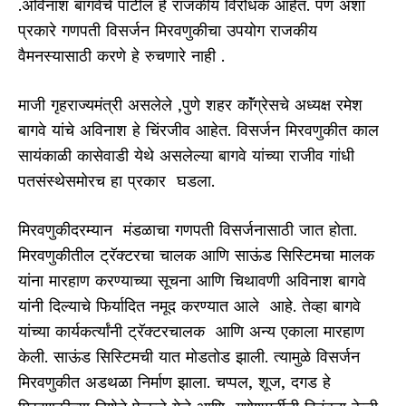
.अविनाश बागवेंचे पाटील हे राजकीय विरोधक आहेत. पण अशा
प्रकारे गणपती विसर्जन मिरवणुकीचा उपयोग राजकीय
वैमनस्यासाठी करणे हे रुचणारे नाही .
माजी गृहराज्यमंत्री असलेले ,पुणे शहर काॅंग्रेसचे अध्यक्ष रमेश
बागवे यांचे अविनाश हे चिंरजीव आहेत. विसर्जन मिरवणुकीत काल
सायंकाळी कासेवाडी येथे असलेल्या बागवे यांच्या राजीव गांधी
पतसंस्थेसमोरच हा प्रकार घडला.
मिरवणुकीदरम्यान मंडळाचा गणपती विसर्जनासाठी जात होता.
मिरवणुकीतील ट्रॅक्टरचा चालक आणि साऊंड सिस्टिमचा मालक
यांना मारहाण करण्याच्या सूचना आणि चिथावणी अविनाश बागवे
यांनी दिल्याचे फिर्यादित नमूद करण्यात आले आहे. तेव्हा बागवे
यांच्या कार्यकर्त्यांनी ट्रॅक्टरचालक आणि अन्य एकाला मारहाण
केली. साऊंड सिस्टिमची यात मोडतोड झाली. त्यामुळे विसर्जन
मिरवणुकीत अडथळा निर्माण झाला. चप्पल, शूज, दगड हे