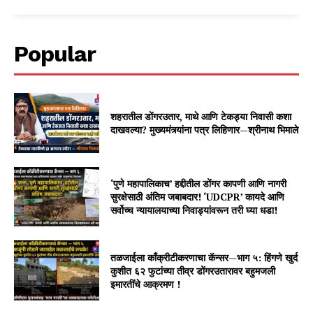
Popular
शहरातील डोंगरउतार, माथे आणि टेकड्या निवासी कशा
दाखवल्या? मुख्यमंत्र्यांना पत्र लिहिणार—श्रीनाथ भिमाले
‘पुणे महापालिकाच’ हद्दीतील डोंगर कापणी आणि नागरी
सुरक्षेसाठी अंतिम जबाबदार! ‘UDCPR’ कायदे आणि
सर्वोच्च न्यायालयाच्या निवाड्यांवरून तरी घ्या धडा!
तळजाईला काँक्रीटीकरणाचा कॅन्सर—भाग ५: हिंगणे खुर्द
कुशीत ६२ फुटांच्या तीव्र डोंगरउतारावर बहुमजली
इमारतींचे आक्रमण !