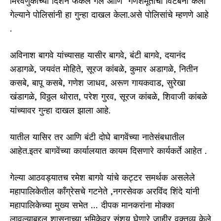
मिरवणुकीच्या दिशेने फेकले गेले आणि गणेशमूर्तीची विटंबना केली
गेल्याने पोलिसांनी हा गुन्हा दाखल केला.असे पोलिसांचे म्हणणे आहे
.
अविनाश बागवे यांच्यासह यासीर बागवे, बंटी बागवे, दयानंद
अडागळे, जयवंत मोहिते, सूरज कांबळे, कुमार अडागळे, नितीन
कसबे, बापू कसबे, गणेश जाधव, अरूण गायकवाड, सुरेखा
खंडागळे, विठ्ठल थोरात, परेश गुरव, सूरज कांबळे, शिवाजी कांबळे
यांच्यावर गुन्हा दाखल झाला आहे.
यातील यासिर तर आणि बंटी दोघे बागवेंच्या नातेसंबधातील
आहेत.इतर बागवेंच्या कार्यालयात कायम दिसणारे कार्यकर्ते आहेत .
गेल्या आठवड्यातच रमेश बागवे यांचे कट्टर समर्थक असलेले
महापालिकेतील कॉंग्रेसचे गटनेते ,नगरसेवक अरविंद शिंदे यांनी
महापालिकेच्या मुख्य सभेत … दीपक मानकरांना मोक्का
लावल्याबद्दल शासनाच्या भूमिकेवर संशय घेणारे जाहीर वक्तव्य केले