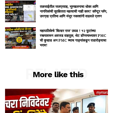
तळजाईतील जलप्रवाह, भूस्खलनाचा धोका आणि
नागरिकांची सुरक्षितता महत्वाची नाही काय? कॉन्टूर प्लॅन,
उपग्रह प्रतिमा आणि मंजूर नकाशांनी वाढवले प्रश्न
महापालिकेचे ‘बिल्डर राज’ उघड ! १२ फुटांच्या
रस्त्यावरून अवजड वाहतूक, थेट डोंगरमाथ्यावर PMC
ची कुऱ्हाड अन PMC च्याच गाड्यांकडून राडारोड्याचा
भराव!
RELATED
More like this