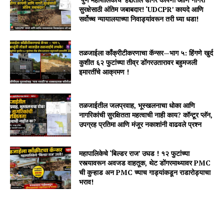
सुरक्षेसाठी अंतिम जबाबदार! ‘UDCPR’ कायदे आणि
सर्वोच्च न्यायालयाच्या निवाड्यांवरून तरी घ्या धडा!
तळजाईला काँक्रीटीकरणाचा कॅन्सर—भाग ५: हिंगणे खुर्द
कुशीत ६२ फुटांच्या तीव्र डोंगरउतारावर बहुमजली
इमारतींचे आक्रमण !
तळजाईतील जलप्रवाह, भूस्खलनाचा धोका आणि
नागरिकांची सुरक्षितता महत्वाची नाही काय? कॉन्टूर प्लॅन,
उपग्रह प्रतिमा आणि मंजूर नकाशांनी वाढवले प्रश्न
महापालिकेचे ‘बिल्डर राज’ उघड ! १२ फुटांच्या
रस्त्यावरून अवजड वाहतूक, थेट डोंगरमाथ्यावर PMC
ची कुऱ्हाड अन PMC च्याच गाड्यांकडून राडारोड्याचा
भराव!