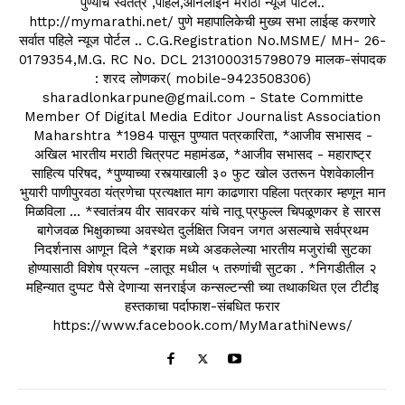
पुण्याचे स्वतंत्र ,पहिले,ऑनलाइन मराठी न्यूज पोर्टल..
http://mymarathi.net/ पुणे महापालिकेची मुख्य सभा लाईव्ह करणारे
सर्वात पहिले न्यूज पोर्टल .. C.G.Registration No.MSME/ MH- 26-
0179354,M.G. RC No. DCL 2131000315798079 मालक-संपादक
: शरद लोणकर( mobile-9423508306)
sharadlonkarpune@gmail.com - State Committe
Member Of Digital Media Editor Journalist Association
Maharshtra *1984 पासून पुण्यात पत्रकारिता, *आजीव सभासद -
अखिल भारतीय मराठी चित्रपट महामंडळ, *आजीव सभासद - महाराष्ट्र
साहित्य परिषद, *पुण्याच्या रस्त्याखाली ३० फुट खोल उतरून पेशवेकालीन
भुयारी पाणीपुरवठा यंत्रणेचा प्रत्यक्षात माग काढणारा पहिला पत्रकार म्हणून मान
मिळविला ... *स्वातंत्र्य वीर सावरकर यांचे नातू प्रफुल्ल चिपळूणकर हे सारस
बागेजवळ भिक्षुकाच्या अवस्थेत दुर्लक्षित जिवन जगत असल्याचे सर्वप्रथम
निदर्शनास आणून दिले *इराक मध्ये अडकलेल्या भारतीय मजुरांची सुटका
होण्यासाठी विशेष प्रयत्न -लातूर मधील ५ तरुणांची सुटका . *निगडीतील २
महिन्यात दुप्पट पैसे देणाऱ्या सनराईज कन्सल्टन्सी च्या तथाकथित एल टीटीइ
हस्तकाचा पर्दाफाश-संबधित फरार
https://www.facebook.com/MyMarathiNews/