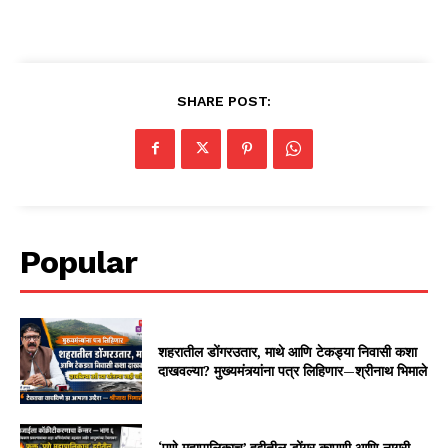
SHARE POST:
Popular
शहरातील डोंगरउतार, माथे आणि टेकड्या निवासी कशा
दाखवल्या? मुख्यमंत्र्यांना पत्र लिहिणार—श्रीनाथ भिमाले
‘पुणे महापालिकाच’ हद्दीतील डोंगर कापणी आणि नागरी