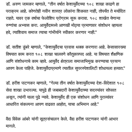
डॉ. अरुण जामकर म्हणाले, “तीन वर्षात केशायुर्वेदच्या १०८ शाखा काढणे हा
पराक्रम आहे. कोणतेही नवीन शास्त्र लोकांना शिकवत नाही, तोपर्यंत ते मर्यादित
राहते. यावर एक वर्षाचा फेलोशिप प्रोग्राम सुरू करावा. १०८ शाखेत येणाऱ्या
रुग्णांचा अभ्यास करा. आयुर्वेदामध्ये आणखी मोठ्या प्रमाणावर संशोधन व्हायला
हवे, त्याशिवाय समाज त्याचा गांभीर्याने स्वीकार करणार नाही.”
डॉ. सतीश डुंबरे म्हणाले, ”केशायुर्वेदचा प्रवास थक्क करणारा आहे. केसासारख्या
विषयात काम करत १०८ शाखा चालवणे कौतुकास्पद आहे. या विषयात शैक्षणिक
आणि संशोधनाचे काम व्हावे. आयुर्वेद क्षेत्राला समाजाभिमुख करण्याचा प्रयत्न
आपण केला पाहिजे. केशायुर्वेदाप्रमाणे त्यातील सुपरस्पेशालिटी शोधायला हव्यात.”
डॉ. हरीश पाटणकर म्हणाले, “गेल्या तीन वर्षात केशायुर्वेदच्या देश-विदेशात १०८
सेवा शाखा उभारल्या. यापुढे ही जबाबदारी केशायुर्वेदाच्या सदस्यांवर सोपवत
असून, त्यांनी याला पुढे न्यावे. केशायुर्वेद ही एक संशोधन आणि पुराव्यांवर
आधारित संकल्पना आपण वाढवत आहोत, याचा अभिमान आहे.”
वैद्य विवेक आंबरे यांनी सूत्रसंचालन केले. वैद्य हरीश पाटणकर यांनी आभार
मानले.