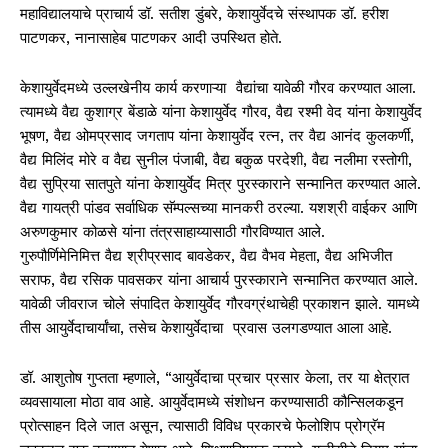
महाविद्यालयाचे प्राचार्य डॉ. सतीश डुंबरे, केशायुर्वेदचे संस्थापक डॉ. हरीश
पाटणकर, नानासाहेब पाटणकर आदी उपस्थित होते.
केशायुर्वेदमध्ये उल्लखेनीय कार्य करणाऱ्या वैद्यांचा यावेळी गौरव करण्यात आला.
त्यामध्ये वैद्य कुशाग्र बेंडाळे यांना केशायुर्वेद गौरव, वैद्य रश्मी वेद यांना केशायुर्वेद
भूषण, वैद्य ओमप्रसाद जगताप यांना केशायुर्वेद रत्न, तर वैद्य आनंद कुलकर्णी,
वैद्य मिलिंद मोरे व वैद्य सुनील पंजाबी, वैद्य बकुळ परदेशी, वैद्य नलीमा रस्तोगी,
वैद्य सुप्रिया सातपुते यांना केशायुर्वेद मित्र पुरस्काराने सन्मानित करण्यात आले.
वैद्य गायत्री पांडव सर्वाधिक सॅम्पल्सच्या मानकरी ठरल्या. यशश्री वाईकर आणि
अरुणकुमार कोळसे यांना तंत्रसाहाय्यासाठी गौरविण्यात आले.
गुरुपौर्णिमेनिमित्त वैद्य श्रीप्रसाद बावडेकर, वैद्य वैभव मेहता, वैद्य अभिजीत
सराफ, वैद्य रसिक पावसकर यांना आचार्य पुरस्काराने सन्मानित करण्यात आले.
यावेळी जीवराज चोले संपादित केशायुर्वेद गौरवग्रंथाचेही प्रकाशन झाले. यामध्ये
तीस आयुर्वेदाचार्यांचा, तसेच केशायुर्वेदाचा प्रवास उलगडण्यात आला आहे.
डॉ. आशुतोष गुप्तता म्हणाले, “आयुर्वेदाचा प्रचार प्रसार केला, तर या क्षेत्रात
व्यवसायाला मोठा वाव आहे. आयुर्वेदामध्ये संशोधन करण्यासाठी कौन्सिलकडून
प्रोत्साहन दिले जात असून, त्यासाठी विविध प्रकारचे फेलोशिप प्रोग्रॅम