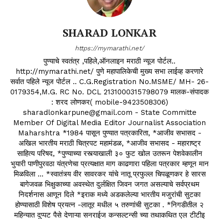
SHARAD LONKAR
https://mymarathi.net/
पुण्याचे स्वतंत्र ,पहिले,ऑनलाइन मराठी न्यूज पोर्टल..
http://mymarathi.net/ पुणे महापालिकेची मुख्य सभा लाईव्ह करणारे
सर्वात पहिले न्यूज पोर्टल .. C.G.Registration No.MSME/ MH- 26-
0179354,M.G. RC No. DCL 2131000315798079 मालक-संपादक
: शरद लोणकर( mobile-9423508306)
sharadlonkarpune@gmail.com - State Committe
Member Of Digital Media Editor Journalist Association
Maharshtra *1984 पासून पुण्यात पत्रकारिता, *आजीव सभासद -
अखिल भारतीय मराठी चित्रपट महामंडळ, *आजीव सभासद - महाराष्ट्र
साहित्य परिषद, *पुण्याच्या रस्त्याखाली ३० फुट खोल उतरून पेशवेकालीन
भुयारी पाणीपुरवठा यंत्रणेचा प्रत्यक्षात माग काढणारा पहिला पत्रकार म्हणून मान
मिळविला ... *स्वातंत्र्य वीर सावरकर यांचे नातू प्रफुल्ल चिपळूणकर हे सारस
बागेजवळ भिक्षुकाच्या अवस्थेत दुर्लक्षित जिवन जगत असल्याचे सर्वप्रथम
निदर्शनास आणून दिले *इराक मध्ये अडकलेल्या भारतीय मजुरांची सुटका
होण्यासाठी विशेष प्रयत्न -लातूर मधील ५ तरुणांची सुटका . *निगडीतील २
महिन्यात दुप्पट पैसे देणाऱ्या सनराईज कन्सल्टन्सी च्या तथाकथित एल टीटीइ