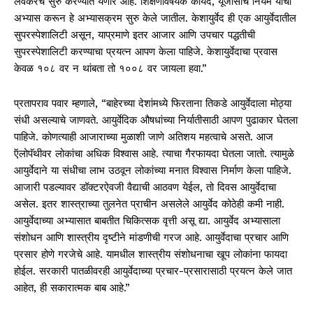
लवकरच सुरु करण्यात येणार आहे. शिक्षणविषयक कायदे, यूजीसीचे नियम यांचा
अभ्यास करून हे अभ्यासक्रम सुरु केले जातील. केशायुर्वेद ही एक आयुर्वेदातील
सुपरस्पेशालिटी असून, याप्रमाणे इतर आजार आणि उपचार पद्धतीची
सुपरस्पेशालिटी करण्याचा प्रयत्न आपण केला पाहिजे. केशायुर्वेदाचा प्रवास
केवळ १०८ वर न थांबता तो १००८ वर जायला हवा.”
प्रतापराव पवार म्हणाले, “बाहेरच्या देशांमध्ये फिरताना तिकडे आयुर्वेदाला मोठ्या
संधी असल्याचे जाणवते. आयुर्वेदिक औषधांच्या निर्यातीसाठी आपण पुढाकार घेतला
पाहिजे. कोणत्याही आजाराच्या मुळाशी जाणे अतिशय महत्वाचे असते. आज
ऍलोपॅथीवर लोकांचा अधिक विश्वास आहे. त्याचा गैरफायदा घेतला जातो. त्यामुळे
आयुर्वेदाने या संधीचा लाभ उठवून लोकांच्या मनात विश्वास निर्माण केला पाहिजे.
आजारी पडल्यावर डॉक्टरऐवजी वैद्याची आठवण येईल, तो दिवस आयुर्वेदाचा
असेल. इतर शास्त्राच्या तुलनेत प्राचीन असलेले आयुर्वेद कोठेही कमी नाही.
आयुर्वेदाच्या अभ्यासात बाबतीत चिकित्सक वृत्ती असू द्या. आयुर्वेद अभ्यासाला
संशोधन आणि शास्त्रीय दृष्टीने मांडणीची गरज आहे. आयुर्वेदाचा प्रचार आणि
प्रसार होणे गरजेचे आहे. यामधील शास्त्रीय संशोधनाचा खूप लोकांना फायदा
होईल. सरकारी पातळीवरही आयुर्वेदाच्या प्रचार-प्रसारासाठी प्रयत्न केले जात
आहेत, ही सकारात्मक बाब आहे.”