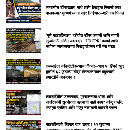
शहरातील डोंगरउतार, माथे आणि टेकड्या निवासी कशा
दाखवल्या? मुख्यमंत्र्यांना पत्र लिहिणार—श्रीनाथ भिमाले
‘पुणे महापालिकाच’ हद्दीतील डोंगर कापणी आणि नागरी
सुरक्षेसाठी अंतिम जबाबदार! ‘UDCPR’ कायदे आणि
सर्वोच्च न्यायालयाच्या निवाड्यांवरून तरी घ्या धडा!
तळजाईला काँक्रीटीकरणाचा कॅन्सर—भाग ५: हिंगणे खुर्द
कुशीत ६२ फुटांच्या तीव्र डोंगरउतारावर बहुमजली
इमारतींचे आक्रमण !
तळजाईतील जलप्रवाह, भूस्खलनाचा धोका आणि
नागरिकांची सुरक्षितता महत्वाची नाही काय? कॉन्टूर प्लॅन,
उपग्रह प्रतिमा आणि मंजूर नकाशांनी वाढवले प्रश्न
महापालिकेचे ‘बिल्डर राज’ उघड ! १२ फुटांच्या
रस्त्यावरून अवजड वाहतूक, थेट डोंगरमाथ्यावर PMC